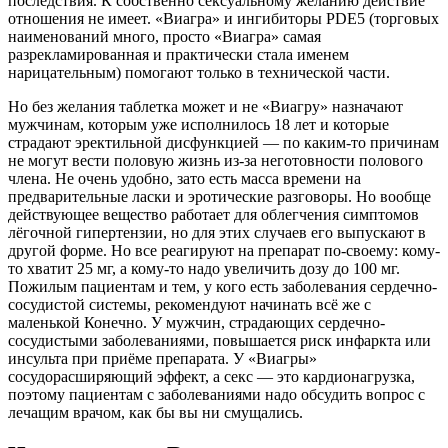
последствия. К собственно сексуальному желанию действие
отношения не имеет. «Виагра» и ингибиторы PDE5 (торговых
наименований много, просто «Виагра» самая
разрекламированная и практически стала именем
нарицательным) помогают только в технической части.
Но без желания таблетка может и не «Виагру» назначают
мужчинам, которым уже исполнилось 18 лет и которые
страдают эректильной дисфункцией — по каким-то причинам
не могут вести половую жизнь из-за неготовности полового
члена. Не очень удобно, зато есть масса времени на
предварительные ласки и эротические разговоры. Но вообще
действующее вещество работает для облегчения симптомов
лёгочной гипертензии, но для этих случаев его выпускают в
другой форме. Но все реагируют на препарат по-своему: кому-
то хватит 25 мг, а кому-то надо увеличить дозу до 100 мг.
Пожилым пациентам и тем, у кого есть заболевания сердечно-
сосудистой системы, рекомендуют начинать всё же с
маленькой Конечно. У мужчин, страдающих сердечно-
сосудистыми заболеваниями, повышается риск инфаркта или
инсульта при приёме препарата. У «Виагры»
сосудорасширяющий эффект, а секс — это кардионагрузка,
поэтому пациентам с заболеваниями надо обсудить вопрос с
лечащим врачом, как бы вы ни смущались.