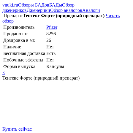
vnuki.ru
Обзоры БАДов
БАДы
Обзор
дженериков
Дженерики
Обзор аналогов
Аналоги
Препарат
Тентекс Форте (природный препарат)
Читать
обзор
Производитель
Pfizer
Продано шт.
8256
Дозировка в мг.
26
Наличие
Нет
Бесплатная доставка
Есть
Побочные эффекты
Нет
Форма выпуска
Капсулы
×
Тентекс Форте (природный препарат)
Купить сейчас