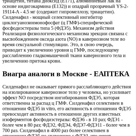
триацетин, титана диоксид (E171), алюминиевый лак на
основе индигокармина (E132)) и опадрай прозрачный YS-2-
19114-A - 4.5 мг (содержит гипромеллозу, триацетин).
Силденафил - мощный селективный ингибитор
циклогуанозинмонофосфат (ц ГМФ)-специфической
фосфодиэстеразы типа 5 (ФДЭ5). Механизм действия
Реализация физиологического механизма эрекции связана с
высвобождением оксида азота (NO) в кавернозном теле во
время сексуальной стимуляции. Это, в свою очередь,
приводит к увеличению уровня ц ГМФ, последующему
расслаблению гладкомышечной ткани кавернозного тела и
увеличению притока крови.
Виагра аналоги в Москве - ЕАПТЕКА
Силденафил не оказывает прямого расслабляющего действия
на изолированное кавернозное тело у человека, но усиливает
эффект NO посредством ингибирования ФДЭ5, которая
ответственна за распад ц ГМФ. Силденафил селективен в
отношении ФДЭ5 in vitro, его активность в отношении ФДЭ5
превосходит активность в отношении других известных
изоферментов фосфодиэстеразы: ФДЭ6 - в 10 раз; ФДЭ1 -
более чем в 80 раз; ФДЭ2, ФДЭ4, ФДЭ7-ФДЭ11 - более чем в
700 раз. Силденафил в 4000 раз более селективен в
отношении ФДЭ5 по сравнению с ФДЭ3, что имеет