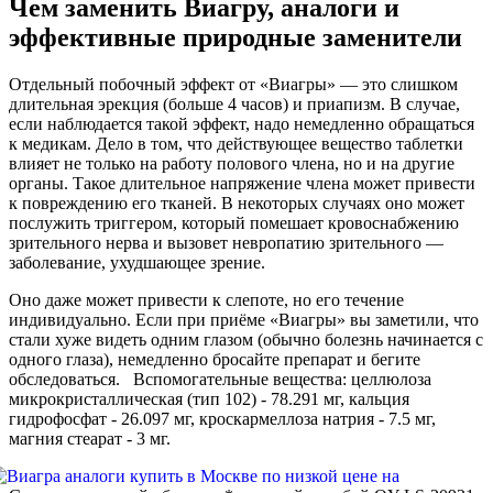
Чем заменить Виагру, аналоги и
эффективные природные заменители
Отдельный побочный эффект от «Виагры» — это слишком
длительная эрекция (больше 4 часов) и приапизм. В случае,
если наблюдается такой эффект, надо немедленно обращаться
к медикам. Дело в том, что действующее вещество таблетки
влияет не только на работу полового члена, но и на другие
органы. Такое длительное напряжение члена может привести
к повреждению его тканей. В некоторых случаях оно может
послужить триггером, который помешает кровоснабжению
зрительного нерва и вызовет невропатию зрительного —
заболевание, ухудшающее зрение.
Оно даже может привести к слепоте, но его течение
индивидуально. Если при приёме «Виагры» вы заметили, что
стали хуже видеть одним глазом (обычно болезнь начинается с
одного глаза), немедленно бросайте препарат и бегите
обследоваться. Вспомогательные вещества: целлюлоза
микрокристаллическая (тип 102) - 78.291 мг, кальция
гидрофосфат - 26.097 мг, кроскармеллоза натрия - 7.5 мг,
магния стеарат - 3 мг.