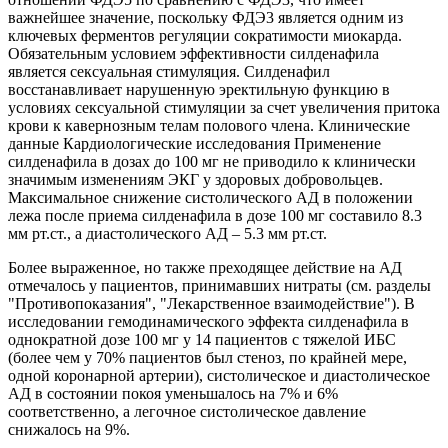
важнейшее значение, поскольку ФДЭ3 является одним из
ключевых ферментов регуляции сократимости миокарда.
Обязательным условием эффективности силденафила
является сексуальная стимуляция. Силденафил
восстанавливает нарушенную эректильную функцию в
условиях сексуальной стимуляции за счет увеличения притока
крови к кавернозным телам полового члена. Клинические
данные Кардиологические исследования Применение
силденафила в дозах до 100 мг не приводило к клинически
значимым изменениям ЭКГ у здоровых добровольцев.
Максимальное снижение систолического АД в положении
лежа после приема силденафила в дозе 100 мг составило 8.3
мм рт.ст., а диастолического АД – 5.3 мм рт.ст.
Более выраженное, но также преходящее действие на АД
отмечалось у пациентов, принимавших нитраты (см. разделы
"Противопоказания", "Лекарственное взаимодействие"). В
исследовании гемодинамического эффекта силденафила в
однократной дозе 100 мг у 14 пациентов с тяжелой ИБС
(более чем у 70% пациентов был стеноз, по крайней мере,
одной коронарной артерии), систолическое и диастолическое
АД в состоянии покоя уменьшалось на 7% и 6%
соответственно, а легочное систолическое давление
снижалось на 9%.