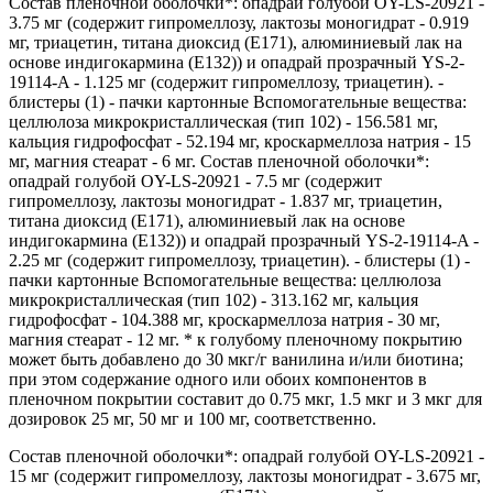
Состав пленочной оболочки*: опадрай голубой OY-LS-20921 -
3.75 мг (содержит гипромеллозу, лактозы моногидрат - 0.919
мг, триацетин, титана диоксид (E171), алюминиевый лак на
основе индигокармина (E132)) и опадрай прозрачный YS-2-
19114-A - 1.125 мг (содержит гипромеллозу, триацетин). -
блистеры (1) - пачки картонные Вспомогательные вещества:
целлюлоза микрокристаллическая (тип 102) - 156.581 мг,
кальция гидрофосфат - 52.194 мг, кроскармеллоза натрия - 15
мг, магния стеарат - 6 мг. Состав пленочной оболочки*:
опадрай голубой OY-LS-20921 - 7.5 мг (содержит
гипромеллозу, лактозы моногидрат - 1.837 мг, триацетин,
титана диоксид (E171), алюминиевый лак на основе
индигокармина (E132)) и опадрай прозрачный YS-2-19114-A -
2.25 мг (содержит гипромеллозу, триацетин). - блистеры (1) -
пачки картонные Вспомогательные вещества: целлюлоза
микрокристаллическая (тип 102) - 313.162 мг, кальция
гидрофосфат - 104.388 мг, кроскармеллоза натрия - 30 мг,
магния стеарат - 12 мг. * к голубому пленочному покрытию
может быть добавлено до 30 мкг/г ванилина и/или биотина;
при этом содержание одного или обоих компонентов в
пленочном покрытии составит до 0.75 мкг, 1.5 мкг и 3 мкг для
дозировок 25 мг, 50 мг и 100 мг, соответственно.
Состав пленочной оболочки*: опадрай голубой OY-LS-20921 -
15 мг (содержит гипромеллозу, лактозы моногидрат - 3.675 мг,