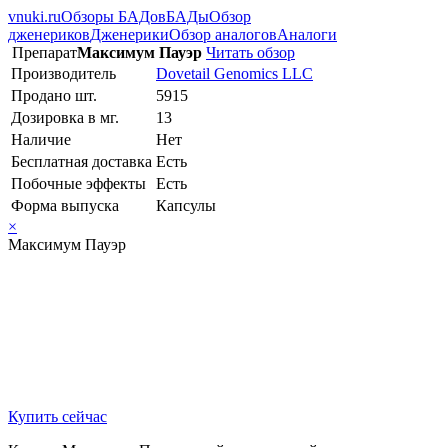
vnuki.ru
Обзоры БАДов
БАДы
Обзор
дженериков
Дженерики
Обзор аналогов
Аналоги
Препарат
Максимум Пауэр
Читать обзор
Производитель
Dovetail Genomics LLC
Продано шт.
5915
Дозировка в мг.
13
Наличие
Нет
Бесплатная доставка
Есть
Побочные эффекты
Есть
Форма выпуска
Капсулы
×
Максимум Пауэр
Купить сейчас