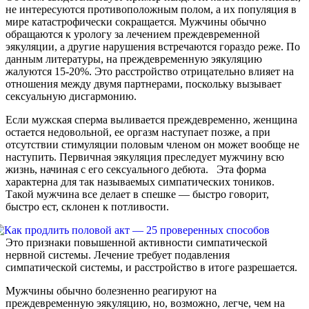
не интересуются противоположным полом, а их популяция в
мире катастрофически сокращается. Мужчины обычно
обращаются к урологу за лечением преждевременной
эякуляции, а другие нарушения встречаются гораздо реже. По
данным литературы, на преждевременную эякуляцию
жалуются 15-20%. Это расстройство отрицательно влияет на
отношения между двумя партнерами, поскольку вызывает
сексуальную дисгармонию.
Если мужская сперма выливается преждевременно, женщина
остается недовольной, ее оргазм наступает позже, а при
отсутствии стимуляции половым членом он может вообще не
наступить. Первичная эякуляция преследует мужчину всю
жизнь, начиная с его сексуального дебюта. Эта форма
характерна для так называемых симпатических тоников.
Такой мужчина все делает в спешке — быстро говорит,
быстро ест, склонен к потливости.
Это признаки повышенной активности симпатической
нервной системы. Лечение требует подавления
симпатической системы, и расстройство в итоге разрешается.
Мужчины обычно болезненно реагируют на
преждевременную эякуляцию, но, возможно, легче, чем на