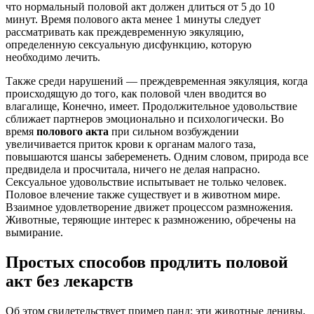
что нормальный половой акт должен длиться от 5 до 10
минут. Время полового акта менее 1 минуты следует
рассматривать как преждевременную эякуляцию,
определенную сексуальную дисфункцию, которую
необходимо лечить.
Также среди нарушений — преждевременная эякуляция, когда
происходящую до того, как половой член вводится во
влагалище, Конечно, имеет. Продолжительное удовольствие
сближает партнеров эмоционально и психологически. Во
время
полового
акта
при сильном возбуждении
увеличивается приток крови к органам малого таза,
повышаются шансы забеременеть. Одним словом, природа все
предвидела и просчитала, ничего не делая напрасно.
Сексуальное удовольствие испытывает не только человек.
Половое влечение также существует и в животном мире.
Взаимное удовлетворение движет процессом размножения.
Животные, теряющие интерес к размножению, обречены на
вымирание.
Простых способов продлить половой
акт без лекарств
Об этом свидетельствует пример панд: эти животные ленивы,