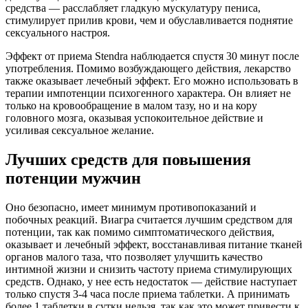
средства — расслабляет гладкую мускулатуру пениса,
стимулирует прилив крови, чем и обуславливается поднятие
сексуального настроя.
Эффект от приема Stendra наблюдается спустя 30 минут после
употребления. Помимо возбуждающего действия, лекарство
также оказывает лечебный эффект. Его можно использовать в
терапии импотенции психогенного характера. Он влияет не
только на кровообращение в малом тазу, но и на кору
головного мозга, оказывая успокоительное действие и
усиливая сексуальное желание.
Лучших средств для повышения
потенции мужчин
Оно безопасно, имеет минимум противопоказаний и
побочных реакций. Виагра считается лучшим средством для
потенции, так как помимо симптоматического действия,
оказывает и лечебный эффект, восстанавливая питание тканей
органов малого таза, что позволяет улучшить качество
интимной жизни и снизить частоту приема стимулирующих
средств. Однако, у нее есть недостаток — действие наступает
только спустя 3-4 часа после приема таблетки. А принимать
более 1 таблетки в сутки нельзя, так как это может привести к