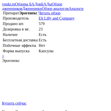
vnuki.ru
Обзоры БАДов
БАДы
Обзор
дженериков
Дженерики
Обзор аналогов
Аналоги
Препарат
Эрогенекс
Читать обзор
Производитель
Eli Lilly and Company
Продано шт.
579
Дозировка в мг.
23
Наличие
Есть
Бесплатная доставка
Есть
Побочные эффекты
Нет
Форма выпуска
Капсулы
×
Эрогенекс
Купить сейчас