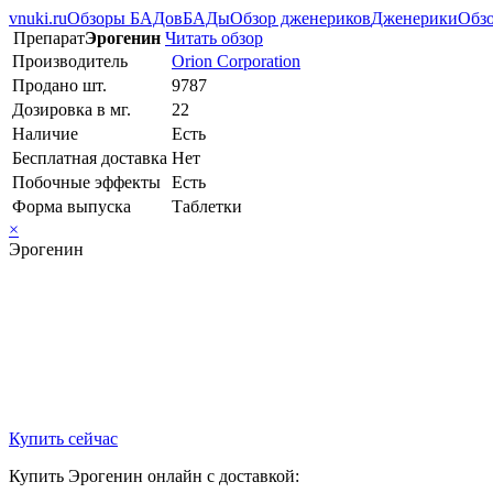
vnuki.ru
Обзоры БАДов
БАДы
Обзор дженериков
Дженерики
Обзо
Препарат
Эрогенин
Читать обзор
Производитель
Orion Corporation
Продано шт.
9787
Дозировка в мг.
22
Наличие
Есть
Бесплатная доставка
Нет
Побочные эффекты
Есть
Форма выпуска
Таблетки
×
Эрогенин
Купить сейчас
Купить Эрогенин онлайн с доставкой: