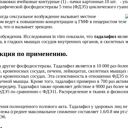
 упаковки ячейковые контурные (1) - пачки картонные.10 шт. - у
цифической фосфодиэстеразы 5 типа (ФДЭ5) циклического гуа
Когда сексуальное возбуждение вызывает местное
м ведет к повышению концентрации ц ГМФ в пещеристом теле по
, что и вызывает эрекцию.
збуждения. Исследования in vitro показали, что
тадалафил
являе
 в гладких мышцах сосудов внутренних органов, в скелетных м
укция по применению.
а другие фосфодиэстеразы. Тадалафил является в 10 000 раз б
 кровеносных сосудах, печени, лейкоцитах, скелетных мышцах и
 и кровеносных сосудах. Эта селективность в отношении ФДЭ5 
ечной мышцы. Кроме того, тадалафил примерно в 700 раз акти
ередачу. Тадалафил также проявляет действие в 9000 раз более
ФДЭ5 по сравнению с ФДЭ11. Распределение в тканях и физио
ния полноценного полового акта. Тадалафил у здоровых лиц не
лежа (среднее максимальное снижение составляет 1.6/0.8 мм рт.
Э6.
и