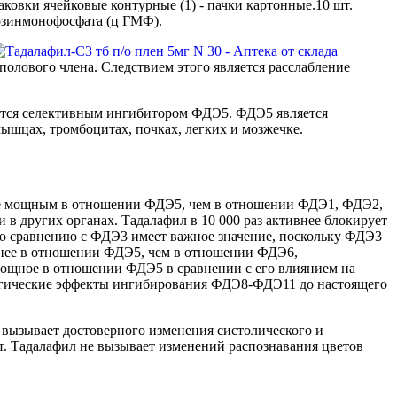
паковки ячейковые контурные (1) - пачки картонные.10 шт.
нозинмонофосфата (ц ГМФ).
лового члена. Следствием этого является расслабление
тся селективным ингибитором ФДЭ5. ФДЭ5 является
ышцах, тромбоцитах, почках, легких и мозжечке.
олее мощным в отношении ФДЭ5, чем в отношении ФДЭ1, ФДЭ2,
 в других органах. Тадалафил в 10 000 раз активнее блокирует
по сравнению с ФДЭ3 имеет важное значение, поскольку ФДЭ3
внее в отношении ФДЭ5, чем в отношении ФДЭ6,
 мощное в отношении ФДЭ5 в сравнении с его влиянием на
логические эффекты ингибирования ФДЭ8-ФДЭ11 до настоящего
 вызывает достоверного изменения систолического и
ст. Тадалафил не вызывает изменений распознавания цветов