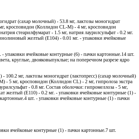
идрат (сахар молочный) - 53.8 мг, лактозы моногидрат
5 мг, кросповидон (Коллидон CL-M) - 4 мг, кросповидон
атрия стеарилфумарат - 1.5 мг, натрия лаурилсульфат - 0.2 мг.
ь хинолиновый желтый (Е104) - 0.01 мг. - упаковки ячейковые
. - упаковки ячейковые контурные (6) - пачки картонные.14 шт.
вета, круглые, двояковыпуклые; на поперечном разрезе ядро
 - 100.2 мг, лактозы моногидрат (лактопресс) (сахар молочный)
) - 5 мг, кросповидон (Коллидон CL) - 2 мг, гипролоза экстра
рилсульфат - 0.8 мг. Состав оболочки: гипромеллоза - 5 мг,
ат желтый (Е110) - 0.2 мг. - упаковки ячейковые контурные (1) -
 картонные.4 шт. - упаковки ячейковые контурные (1) - пачки
ковки ячейковые контурные (1) - пачки картонные.7 шт.