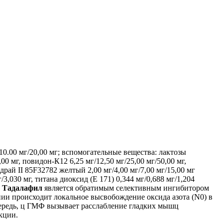
/10.00 мг/20,00 мг; вспомогательные вещества: лактозы
0 мг, повидон-К12 6,25 мг/12,50 мг/25,00 мг/50,00 мг,
драй II 85F32782 желтый 2,00 мг/4,00 мг/7,00 мг/15,00 мг
3,030 мг, титана диоксид (Е 171) 0,344 мг/0,688 мг/1,204
.
Тадалафил
является обратимым селективным ингибитором
ии происходит локальное высвобождение оксида азота (N0) в
редь, ц ГМФ вызывает расслабление гладких мышц
кции.