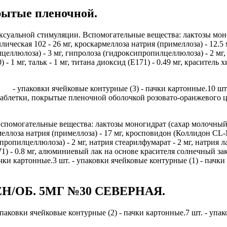
крытые пленочной.
суальной стимуляции. Вспомогательные вещества: лактозы моног
лическая 102 - 26 мг, кроскармеллоза натрия (примеллоза) - 12.
еллюлоза) - 3 мг, гипролоза (гидроксипропилцеллюлоза) - 2 мг, н
 - 1 мг, тальк - 1 мг, титана диоксид (Е171) - 0.49 мг, красител
- упаковки ячейковые контурные (3) - пачки картонные.10 шт
 Таблетки, покрытые пленочной оболочкой розовато-оранжевого ц
Вспомогательные вещества: лактозы моногидрат (сахар молочный)
меллоза натрия (примеллоза) - 17 мг, кросповидон (Коллидон CL-M
ропилцеллюлоза) - 2 мг, натрия стеарилфумарат - 2 мг, натрия лау
171) - 0.8 мг, алюминиевый лак на основе красителя солнечный зак
чки картонные.3 шт. - упаковки ячейковые контурные (1) - пачки
Н/ОБ. 5МГ №30 СЕВЕРНАЯ.
упаковки ячейковые контурные (2) - пачки картонные.7 шт. - упа