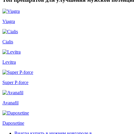
Viagra
Cialis
Levitra
Super P-force
Avanafil
Dapoxetine
Виагра купить в нижнем новгороде в