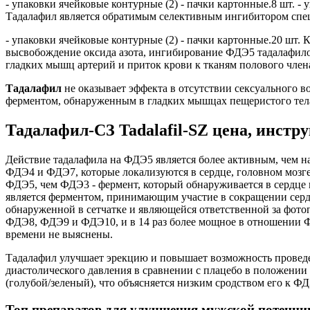
- упаковки ячейковые контурные (2) - пачки картонные.8 шт. -
Тадалафил является обратимым селективным ингибитором спе
- упаковки ячейковые контурные (2) - пачки картонные.20 шт. 
высвобождение оксида азота, ингибирование ФДЭ5 тадалафило
гладких мышц артерий и приток крови к тканям полового члена
Тадалафил
не оказывает эффекта в отсутствии сексуального во
ферментом, обнаруженным в гладких мышцах пещеристого тела,
Тадалафил-СЗ Tadalafil-SZ цена, инстр
Действие тадалафила на ФДЭ5 является более активным, чем н
ФДЭ4 и ФДЭ7, которые локализуются в сердце, головном мозге,
ФДЭ5, чем ФДЭ3 - фермент, который обнаруживается в сердце
является ферментом, принимающим участие в сокращении серд
обнаруженной в сетчатке и являющейся ответственной за фотоп
ФДЭ8, ФДЭ9 и ФДЭ10, и в 14 раз более мощное в отношении 
времени не выяснены.
Тадалафил улучшает эрекцию и повышает возможность проведе
диастолического давления в сравнении с плацебо в положении 
(голубой/зеленый), что объясняется низким сродством его к ФД
Топ препаратов для улучшения мужской потенци