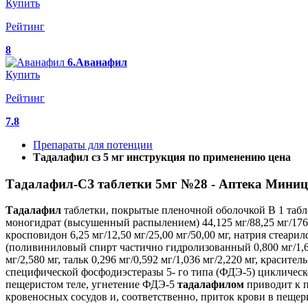
Купить
Рейтинг
8
6.Аванафил
Купить
Рейтинг
7.8
Препараты для потенции
Тадалафил сз 5 мг инструкция по применению цена
Тадалафил-СЗ таблетки 5мг №28 - Аптека Миниц
Тадалафил
таблетки, покрытые пленочной оболочкой В 1 табл
моногидрат (высушенный распылением) 44,125 мг/88,25 мг/176,50 
кросповидон 6,25 мг/12,50 мг/25,00 мг/50,00 мг, натрия стеарил
(поливиниловый спирт частично гидролизованный 0,800 мг/1,600 
мг/2,580 мг, тальк 0,296 мг/0,592 мг/1,036 мг/2,220 мг, красител
специфической фосфодиэстеразы 5- го типа (ФДЭ-5) циклическ
пещеристом теле, угнетение ФДЭ-5
тадалафилом
приводит к 
кровеносных сосудов и, соответственно, приток крови в пещер