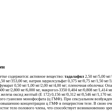
ен
етке содержится: активное вещество:
тадалафил
2,50 мг/5,00 мг
мг/353,00 мг, натрия лаурилсульфат 0,375 мг/0,75 мг/1,50 мг/3,0
фумарат 0,50 мг/1,00 мг/2,00 мг/4,00 мг; пленочная оболочка: Опа
мг/2,800 мг/6,000 мг, макрогол-3350 0,404 мг/0,808 мг/1,414 мг/
ь железа оксид желтый (Е 172) 0,156 мг/0,312 мг/0,546 мг/1,170 мг
ого гуанозин монофосфата (ц ГМФ). При сексуальном возбужден
повышению концентрации ц ГМФ в пещеристом теле. В свою оче
истое тело полового члена, что способствует возникновению эре