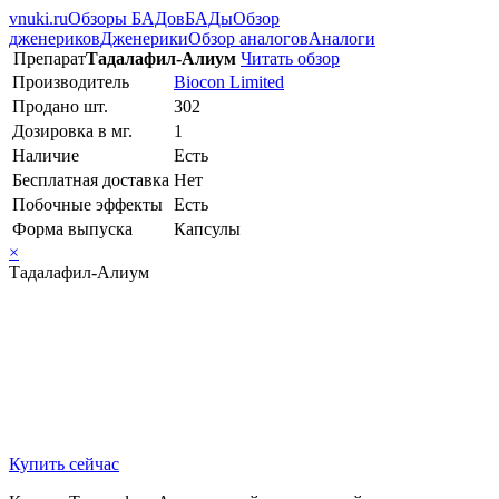
vnuki.ru
Обзоры БАДов
БАДы
Обзор
дженериков
Дженерики
Обзор аналогов
Аналоги
Препарат
Тадалафил-Алиум
Читать обзор
Производитель
Biocon Limited
Продано шт.
302
Дозировка в мг.
1
Наличие
Есть
Бесплатная доставка
Нет
Побочные эффекты
Есть
Форма выпуска
Капсулы
×
Тадалафил-Алиум
Купить сейчас