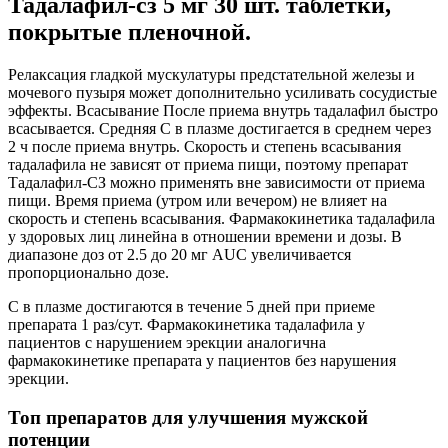
Тадалафил-cз 5 мг 30 шт. таблетки,
покрытые пленочной.
Релаксация гладкой мускулатуры предстательной железы и
мочевого пузыря может дополнительно усиливать сосудистые
эффекты. Всасывание После приема внутрь тадалафил быстро
всасывается. Средняя С в плазме достигается в среднем через
2 ч после приема внутрь. Скорость и степень всасывания
тадалафила не зависят от приема пищи, поэтому препарат
Тадалафил-СЗ можно применять вне зависимости от приема
пищи. Время приема (утром или вечером) не влияет на
скорость и степень всасывания. Фармакокинетика тадалафила
у здоровых лиц линейна в отношении времени и дозы. В
диапазоне доз от 2.5 до 20 мг AUC увеличивается
пропорционально дозе.
C в плазме достигаются в течение 5 дней при приеме
препарата 1 раз/сут. Фармакокинетика тадалафила у
пациентов с нарушением эрекции аналогична
фармакокинетике препарата у пациентов без нарушения
эрекции.
Топ препаратов для улучшения мужской
потенции