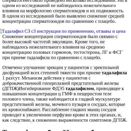
сперматогенез было проведено несколько исследований. Ни в
одном из исследований не наблюдалось нежелательного
влияния на морфологию сперматозоидов и их подвижность.
В одном из исследований было выявлено снижение средней
концентрации сперматозоидов по сравнению с плацебо.
Снижение концентрации сперматозоидов было связано с
более высокой частотой эякуляции. Кроме того, не
наблюдалось нежелательного влияния на среднюю
концентрацию половых гормонов, тестостерона, ЛГ и ФСГ
при приеме тадалафила по сравнению с плацебо.
Отмечено улучшение эрекции у пациентов с эректильной
дисфункцией всех степеней тяжести при приеме
тадалафила
1 раз/сут. Механизм действия у пациентов с
доброкачественной гиперплазией предстательной железы
(ДГПЖ)Ингибирование ФДЭ5
тадалафилом
, приводящее к
повышению концентрации ц ГМФ в пещеристом теле
полового члена, также наблюдается в гладкой мускулатуре
предстательной железы, мочевого пузыря и сосудах, которые
их кровоснабжают. Расслабление гладких мышц сосудов
приводит к увеличению перфузии крови в этих органах, и,
как следствие, к снижению выраженности симптомов ДГПЖ.