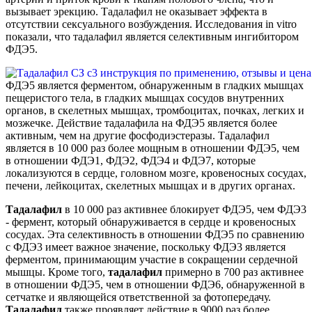
вызывает эрекцию. Тадалафил не оказывает эффекта в
отсутствии сексуального возбуждения. Исследования in vitro
показали, что тадалафил является селективным ингибитором
ФДЭ5.
ФДЭ5 является ферментом, обнаруженным в гладких мышцах
пещеристого тела, в гладких мышцах сосудов внутренних
органов, в скелетных мышцах, тромбоцитах, почках, легких и
мозжечке. Действие тадалафила на ФДЭ5 является более
активным, чем на другие фосфодиэстеразы. Тадалафил
является в 10 000 раз более мощным в отношении ФДЭ5, чем
в отношении ФДЭ1, ФДЭ2, ФДЭ4 и ФДЭ7, которые
локализуются в сердце, головном мозге, кровеносных сосудах,
печени, лейкоцитах, скелетных мышцах и в других органах.
Тадалафил
в 10 000 раз активнее блокирует ФДЭ5, чем ФДЭ3
- фермент, который обнаруживается в сердце и кровеносных
сосудах. Эта селективность в отношении ФДЭ5 по сравнению
с ФДЭ3 имеет важное значение, поскольку ФДЭ3 является
ферментом, принимающим участие в сокращении сердечной
мышцы. Кроме того,
тадалафил
примерно в 700 раз активнее
в отношении ФДЭ5, чем в отношении ФДЭ6, обнаруженной в
сетчатке и являющейся ответственной за фотопередачу.
Тадалафил
также проявляет действие в 9000 раз более