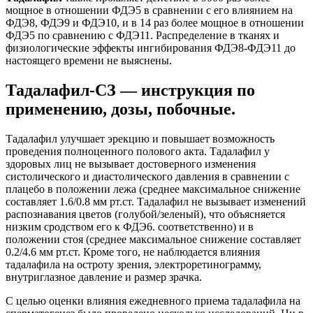
мощное в отношении ФДЭ5 в сравнении с его влиянием на
ФДЭ8, ФДЭ9 и ФДЭ10, и в 14 раз более мощное в отношении
ФДЭ5 по сравнению с ФДЭ11. Распределение в тканях и
физиологические эффекты ингибирования ФДЭ8-ФДЭ11 до
настоящего времени не выяснены.
Тадалафил-СЗ — инструкция по
применению, дозы, побочные.
Тадалафил улучшает эрекцию и повышает возможность
проведения полноценного полового акта. Тадалафил у
здоровых лиц не вызывает достоверного изменения
систолического и диастолического давления в сравнении с
плацебо в положении лежа (среднее максимальное снижение
составляет 1.6/0.8 мм рт.ст. Тадалафил не вызывает изменений
распознавания цветов (голубой/зеленый), что объясняется
низким сродством его к ФДЭ6. соответственно) и в
положении стоя (среднее максимальное снижение составляет
0.2/4.6 мм рт.ст. Кроме того, не наблюдается влияния
тадалафила на остроту зрения, электроретинограмму,
внутриглазное давление и размер зрачка.
С целью оценки влияния ежедневного приема тадалафила на