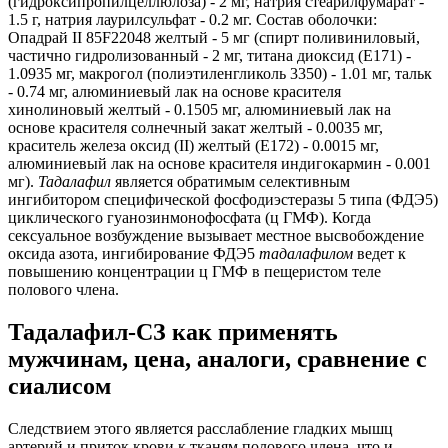
(гидроксипропилцеллюлоза) - 2 мг, натрия стеарилфумарат -
1.5 г, натрия лаурилсульфат - 0.2 мг. Состав оболочки:
Опадрай II 85F22048 желтый - 5 мг (спирт поливиниловый,
частично гидролизованный - 2 мг, титана диоксид (Е171) -
1.0935 мг, макрогол (полиэтиленгликоль 3350) - 1.01 мг, тальк
- 0.74 мг, алюминиевый лак на основе красителя
хинолиновый желтый - 0.1505 мг, алюминиевый лак на
основе красителя солнечный закат желтый - 0.0035 мг,
краситель железа оксид (II) желтый (Е172) - 0.0015 мг,
алюминиевый лак на основе красителя индигокармин - 0.001
мг).
Тадалафил
является обратимым селективным
ингибитором специфической фосфодиэстеразы 5 типа (ФДЭ5)
циклического гуанозинмонофосфата (ц ГМФ). Когда
сексуальное возбуждение вызывает местное высвобождение
оксида азота, ингибирование ФДЭ5
тадалафилом
ведет к
повышению концентрации ц ГМФ в пещеристом теле
полового члена.
Тадалафил-СЗ как применять
мужчинам, цена, аналоги, сравнение с
сиалисом
Следствием этого является расслабление гладких мышц
артерий и приток крови к тканям полового члена, что и