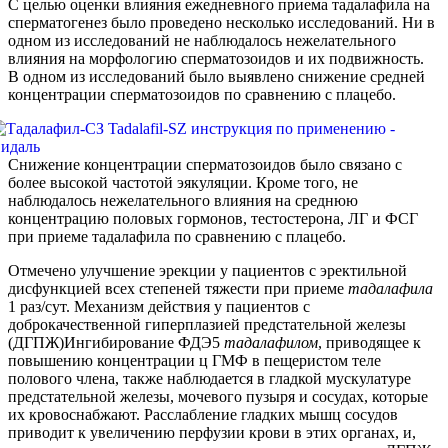
С целью оценки влияния ежедневного приема тадалафила на
сперматогенез было проведено несколько исследований. Ни в
одном из исследований не наблюдалось нежелательного
влияния на морфологию сперматозоидов и их подвижность.
В одном из исследований было выявлено снижение средней
концентрации сперматозоидов по сравнению с плацебо.
Снижение концентрации сперматозоидов было связано с
более высокой частотой эякуляции. Кроме того, не
наблюдалось нежелательного влияния на среднюю
концентрацию половых гормонов, тестостерона, ЛГ и ФСГ
при приеме тадалафила по сравнению с плацебо.
Отмечено улучшение эрекции у пациентов с эректильной
дисфункцией всех степеней тяжести при приеме
тадалафила
1 раз/сут. Механизм действия у пациентов с
доброкачественной гиперплазией предстательной железы
(ДГПЖ)Ингибирование ФДЭ5
тадалафилом
, приводящее к
повышению концентрации ц ГМФ в пещеристом теле
полового члена, также наблюдается в гладкой мускулатуре
предстательной железы, мочевого пузыря и сосудах, которые
их кровоснабжают. Расслабление гладких мышц сосудов
приводит к увеличению перфузии крови в этих органах, и,