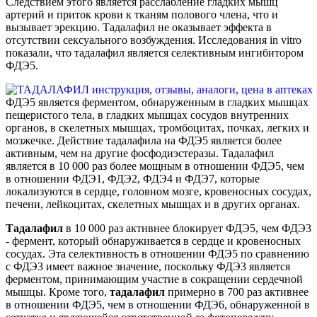
Следствием этого является расслабление гладких мышц
артерий и приток крови к тканям полового члена, что и
вызывает эрекцию. Тадалафил не оказывает эффекта в
отсутствии сексуального возбуждения. Исследования in vitro
показали, что тадалафил является селективным ингибитором
ФДЭ5.
ФДЭ5 является ферментом, обнаруженным в гладких мышцах
пещеристого тела, в гладких мышцах сосудов внутренних
органов, в скелетных мышцах, тромбоцитах, почках, легких и
мозжечке. Действие тадалафила на ФДЭ5 является более
активным, чем на другие фосфодиэстеразы. Тадалафил
является в 10 000 раз более мощным в отношении ФДЭ5, чем
в отношении ФДЭ1, ФДЭ2, ФДЭ4 и ФДЭ7, которые
локализуются в сердце, головном мозге, кровеносных сосудах,
печени, лейкоцитах, скелетных мышцах и в других органах.
Тадалафил
в 10 000 раз активнее блокирует ФДЭ5, чем ФДЭ3
- фермент, который обнаруживается в сердце и кровеносных
сосудах. Эта селективность в отношении ФДЭ5 по сравнению
с ФДЭ3 имеет важное значение, поскольку ФДЭ3 является
ферментом, принимающим участие в сокращении сердечной
мышцы. Кроме того,
тадалафил
примерно в 700 раз активнее
в отношении ФДЭ5, чем в отношении ФДЭ6, обнаруженной в