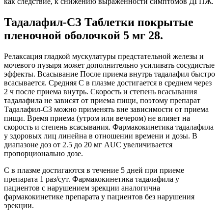
как следствие, к снижению выраженности симптомов ДГПЖ.
Тадалафил-СЗ Таблетки покрытые
пленочной оболочкой 5 мг 28.
Релаксация гладкой мускулатуры предстательной железы и
мочевого пузыря может дополнительно усиливать сосудистые
эффекты. Всасывание После приема внутрь тадалафил быстро
всасывается. Средняя С в плазме достигается в среднем через
2 ч после приема внутрь. Скорость и степень всасывания
тадалафила не зависят от приема пищи, поэтому препарат
Тадалафил-СЗ можно применять вне зависимости от приема
пищи. Время приема (утром или вечером) не влияет на
скорость и степень всасывания. Фармакокинетика тадалафила
у здоровых лиц линейна в отношении времени и дозы. В
диапазоне доз от 2.5 до 20 мг AUC увеличивается
пропорционально дозе.
C в плазме достигаются в течение 5 дней при приеме
препарата 1 раз/сут. Фармакокинетика тадалафила у
пациентов с нарушением эрекции аналогична
фармакокинетике препарата у пациентов без нарушения
эрекции.