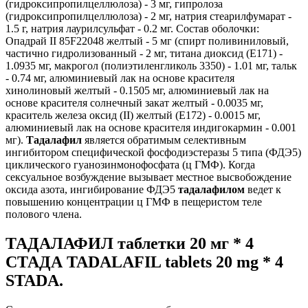
(гидроксипропилцеллюлоза) - 3 мг, гипролоза
(гидроксипропилцеллюлоза) - 2 мг, натрия стеарилфумарат -
1.5 г, натрия лаурилсульфат - 0.2 мг. Состав оболочки:
Опадрай II 85F22048 желтый - 5 мг (спирт поливиниловый,
частично гидролизованный - 2 мг, титана диоксид (Е171) -
1.0935 мг, макрогол (полиэтиленгликоль 3350) - 1.01 мг, тальк
- 0.74 мг, алюминиевый лак на основе красителя
хинолиновый желтый - 0.1505 мг, алюминиевый лак на
основе красителя солнечный закат желтый - 0.0035 мг,
краситель железа оксид (II) желтый (Е172) - 0.0015 мг,
алюминиевый лак на основе красителя индигокармин - 0.001
мг).
Тадалафил
является обратимым селективным
ингибитором специфической фосфодиэстеразы 5 типа (ФДЭ5)
циклического гуанозинмонофосфата (ц ГМФ). Когда
сексуальное возбуждение вызывает местное высвобождение
оксида азота, ингибирование ФДЭ5
тадалафилом
ведет к
повышению концентрации ц ГМФ в пещеристом теле
полового члена.
ТАДАЛАФИЛ таблетки 20 мг * 4
СТАДА TADALAFIL tablets 20 mg * 4
STADA.