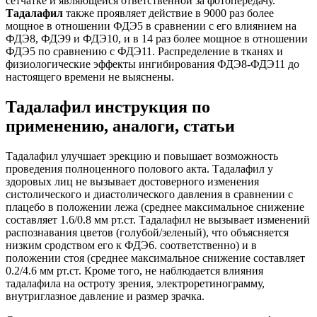
сетчатке и являющейся ответственной за фотопередачу.
Тадалафил
также проявляет действие в 9000 раз более
мощное в отношении ФДЭ5 в сравнении с его влиянием на
ФДЭ8, ФДЭ9 и ФДЭ10, и в 14 раз более мощное в отношении
ФДЭ5 по сравнению с ФДЭ11. Распределение в тканях и
физиологические эффекты ингибирования ФДЭ8-ФДЭ11 до
настоящего времени не выяснены.
Тадалафил инструкция по
применению, аналоги, статьи
Тадалафил улучшает эрекцию и повышает возможность
проведения полноценного полового акта. Тадалафил у
здоровых лиц не вызывает достоверного изменения
систолического и диастолического давления в сравнении с
плацебо в положении лежа (среднее максимальное снижение
составляет 1.6/0.8 мм рт.ст. Тадалафил не вызывает изменений
распознавания цветов (голубой/зеленый), что объясняется
низким сродством его к ФДЭ6. соответственно) и в
положении стоя (среднее максимальное снижение составляет
0.2/4.6 мм рт.ст. Кроме того, не наблюдается влияния
тадалафила на остроту зрения, электроретинограмму,
внутриглазное давление и размер зрачка.