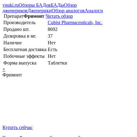
vnuki.ru
Обзоры БАДов
БАДы
Обзор
дженериков
Дженерики
Обзор аналогов
Аналоги
Препарат
Фримонт
Читать обзор
Производитель
Cubist Pharmaceuticals, Inc.
Продано шт.
8692
Дозировка в мг.
37
Наличие
Нет
Бесплатная доставка
Есть
Побочные эффекты
Нет
Форма выпуска
Таблетки
×
Фримонт
Купить сейчас