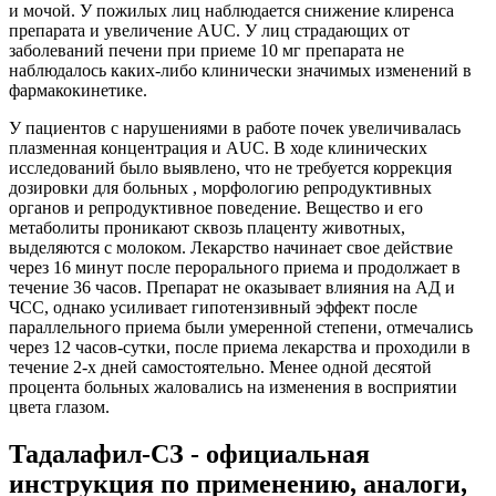
и мочой. У пожилых лиц наблюдается снижение клиренса
препарата и увеличение AUC. У лиц страдающих от
заболеваний печени при приеме 10 мг препарата не
наблюдалось каких-либо клинически значимых изменений в
фармакокинетике.
У пациентов с нарушениями в работе почек увеличивалась
плазменная концентрация и AUC. В ходе клинических
исследований было выявлено, что не требуется коррекция
дозировки для больных , морфологию репродуктивных
органов и репродуктивное поведение. Вещество и его
метаболиты проникают сквозь плаценту животных,
выделяются с молоком. Лекарство начинает свое действие
через 16 минут после перорального приема и продолжает в
течение 36 часов. Препарат не оказывает влияния на АД и
ЧСС, однако усиливает гипотензивный эффект после
параллельного приема были умеренной степени, отмечались
через 12 часов-сутки, после приема лекарства и проходили в
течение 2-х дней самостоятельно. Менее одной десятой
процента больных жаловались на изменения в восприятии
цвета глазом.
Тадалафил-СЗ - официальная
инструкция по применению, аналоги,