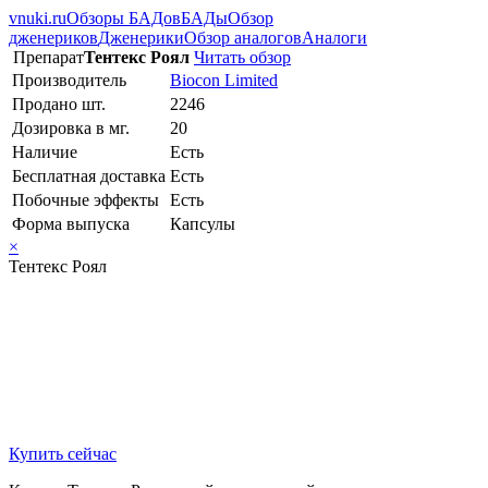
vnuki.ru
Обзоры БАДов
БАДы
Обзор
дженериков
Дженерики
Обзор аналогов
Аналоги
Препарат
Тентекс Роял
Читать обзор
Производитель
Biocon Limited
Продано шт.
2246
Дозировка в мг.
20
Наличие
Есть
Бесплатная доставка
Есть
Побочные эффекты
Есть
Форма выпуска
Капсулы
×
Тентекс Роял
Купить сейчас