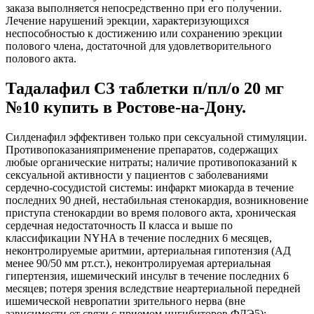
заказа выполняется непосредственно при его получении.
Лечение нарушений эрекции, характеризующихся
неспособностью к достижению или сохранению эрекции
полового члена, достаточной для удовлетворительного
полового акта.
Тадалафил СЗ таблетки п/пл/о 20 мг
№10 купить в Ростове-на-Дону.
Силденафил эффективен только при сексуальной стимуляции.
Противопоказанияприменение препаратов, содержащих
любые органические нитраты; наличие противопоказаний к
сексуальной активности у пациентов с заболеваниями
сердечно-сосудистой системы: инфаркт миокарда в течение
последних 90 дней, нестабильная стенокардия, возникновение
приступа стенокардии во время полового акта, хроническая
сердечная недостаточность II класса и выше по
классификации NYHA в течение последних 6 месяцев,
неконтролируемые аритмии, артериальная гипотензия (АД
менее 90/50 мм рт.ст.), неконтролируемая артериальная
гипертензия, ишемический инсульт в течение последних 6
месяцев; потеря зрения вследствие неартериальной передней
ишемической невропатии зрительного нерва (вне
зависимости от связи с приемом ингибиторов ФДЭ5);