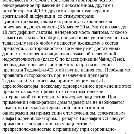
одновременное применение с доксазозином, другими
ингибиторами ФДЭ5, другими вариантами терапии
эректильной дисфункции, со стимуляторами
гуанилатциклазы, таким как риоцигуат; хроническая
почечная недостаточность (КК менее 30 мл/мин); возраст до
18 лет; дефицит лактазы, непереносимость лактозы, глюкозо-
галактозная мальабсорбция; повышенная чувствительность к
тадалафилу или к любому веществу, входящему в состав
препарата. С осторожностью Поскольку нет достаточных
данных в отношении пациентов с тяжелой печеночной
недостаточностью (класс С по классификации Чайлд-Пью),
необходимо проявлять осторожность при назначении
препарата Тадалафил-СЗ этой группе пациентов. Необходимо
проявлять осторожность при назначении препарата
Тадалафил-СЗ пациентам, принимающим альфа1-
адреноблокаторы, поскольку одновременное применение этих
препаратов может привести к симптоматической
артериальной гипотензии у некоторых пациентов. При
применении однократной дозы тадалафила не наблюдается
симптоматической артериальной гипотензии при
одновременном применении с тамсулозином, селективным
альфа1-адреноблокатором. Препарат Тадалафил-СЗ следует
применять с осторожностью у пациентов с
предрасположенностью к приапизму (при серповидно-