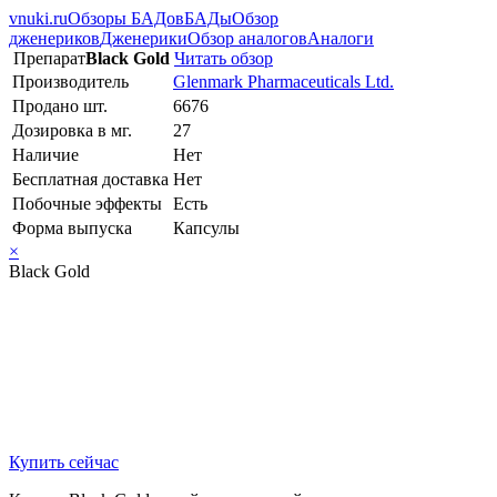
vnuki.ru
Обзоры БАДов
БАДы
Обзор
дженериков
Дженерики
Обзор аналогов
Аналоги
Препарат
Black Gold
Читать обзор
Производитель
Glenmark Pharmaceuticals Ltd.
Продано шт.
6676
Дозировка в мг.
27
Наличие
Нет
Бесплатная доставка
Нет
Побочные эффекты
Есть
Форма выпуска
Капсулы
×
Black Gold
Купить сейчас