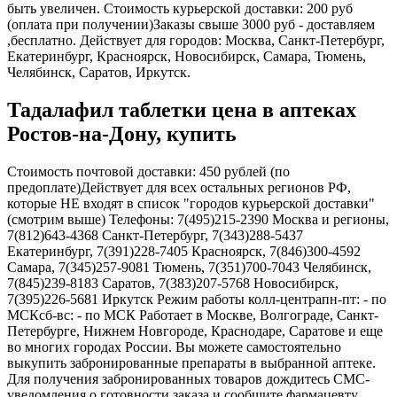
быть увеличен. Стоимость курьерской доставки: 200 руб
(оплата при получении)Заказы свыше 3000 руб - доставляем
,бесплатно. Действует для городов: Москва, Санкт-Петербург,
Екатеринбург, Красноярск, Новосибирск, Самара, Тюмень,
Челябинск, Саратов, Иркутск.
Тадалафил таблетки цена в аптеках
Ростов-на-Дону, купить
Стоимость почтовой доставки: 450 рублей (по
предоплате)Действует для всех остальных регионов РФ,
которые НЕ входят в список "городов курьерской доставки"
(смотрим выше) Телефоны: 7(495)215-2390 Москва и регионы,
7(812)643-4368 Санкт-Петербург, 7(343)288-5437
Екатеринбург, 7(391)228-7405 Красноярск, 7(846)300-4592
Самара, 7(345)257-9081 Тюмень, 7(351)700-7043 Челябинск,
7(845)239-8183 Саратов, 7(383)207-5768 Новосибирск,
7(395)226-5681 Иркутск Режим работы колл-центрапн-пт: - по
МСКсб-вс: - по МСК Работает в Москве, Волгограде, Санкт-
Петербурге, Нижнем Новгороде, Краснодаре, Саратове и еще
во многих городах России. Вы можете самостоятельно
выкупить забронированные препараты в выбранной аптеке.
Для получения забронированных товаров дождитесь СМС-
уведомления о готовности заказа и сообщите фармацевту