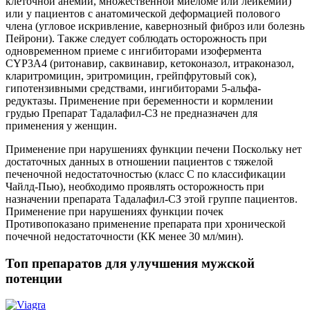
клеточной анемии, множественной миеломе или лейкемии)
или у пациентов с анатомической деформацией полового
члена (угловое искривление, кавернозный фиброз или болезнь
Пейрони). Также следует соблюдать осторожность при
одновременном приеме с ингибиторами изофермента
CYP3A4 (ритонавир, саквинавир, кетоконазол, итраконазол,
кларитромицин, эритромицин, грейпфрутовый сок),
гипотензивными средствами, ингибиторами 5-альфа-
редуктазы. Применение при беременности и кормлении
грудью Препарат Тадалафил-СЗ не предназначен для
применения у женщин.
Применение при нарушениях функции печени Поскольку нет
достаточных данных в отношении пациентов с тяжелой
печеночной недостаточностью (класс С по классификации
Чайлд-Пью), необходимо проявлять осторожность при
назначении препарата Тадалафил-СЗ этой группе пациентов.
Применение при нарушениях функции почек
Противопоказано применение препарата при хронической
почечной недостаточности (КК менее 30 мл/мин).
Топ препаратов для улучшения мужской
потенции