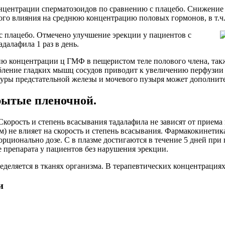
нцентрации сперматозоидов по сравнению с плацебо. Снижение 
ного влияния на среднюю концентрацию половых гормонов, в т.
с плацебо. Отмечено улучшение эрекции у пациентов с
далафила 1 раз в день.
ю концентрации ц ГМФ в пещеристом теле полового члена, такж
абление гладких мышц сосудов приводит к увеличению перфузии 
ры предстательной железы и мочевого пузыря может дополните
крытые пленочной.
ь. Скорость и степень всасывания тадалафила не зависят от при
м) не влияет на скорость и степень всасывания. Фармакокинети
орционально дозе. C в плазме достигаются в течение 5 дней при
 препарата у пациентов без нарушения эрекции.
пределяется в тканях организма. В терапевтических концентрация
и