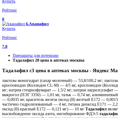
Купить
Рейтинг
8
6.Аванафил
Купить
Рейтинг
7.8
Препараты для потенции
Тадалафил 20 цена в аптеках москвы
Тадалафил с3 цена в аптеках москвы - Яндекс Ма
лактозы моногидрат (сахар молочный) — 53,8/100,2 мг; лактоз
кросповидон (Коллидон CL-M) — 4/5 мг, кросповидон (Коллидо
мг; натрия стеарилфумарат — 1,5/2 мг; натрия лаурилсульфат 
макрогол (ПЭГ 3350) — 1,01 мг, тальк — 0,74 мг, алюминиевы
— 0,0035 мг, краситель железа оксид (II) желтый Е172 — 0,00
частично гидролизованный — 4 мг, титана диоксид Е171 — 2,236
оксид (II) красный Е172 — 0,121 мг) — 10 мг
Тадалафил
являе
высвобождение оксида азота, ингибирование ФДЭ-5
тадалафи