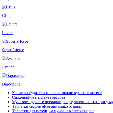
Cialis
Levitra
Super P-force
Avanafil
Dapoxetine
Какие возбудители женские можно купить в аптеке
Силденафил в аптеке горздрав
Мужское здоровье препарат для улучшения потенции у 
Таблетки силденафил динамико отзывы
Таблетки для потенции мужчин в аптеках цена