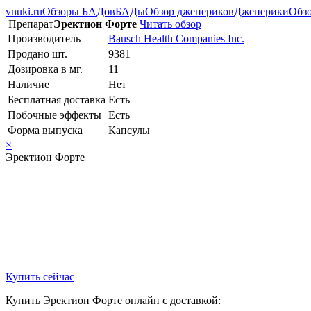
vnuki.ru
Обзоры БАДов
БАДы
Обзор дженериков
Дженерики
Обзо
Препарат
Эректион Форте
Читать обзор
Производитель
Bausch Health Companies Inc.
Продано шт.
9381
Дозировка в мг.
11
Наличие
Нет
Бесплатная доставка
Есть
Побочные эффекты
Есть
Форма выпуска
Капсулы
×
Эректион Форте
Купить сейчас
Купить Эректион Форте онлайн с доставкой: