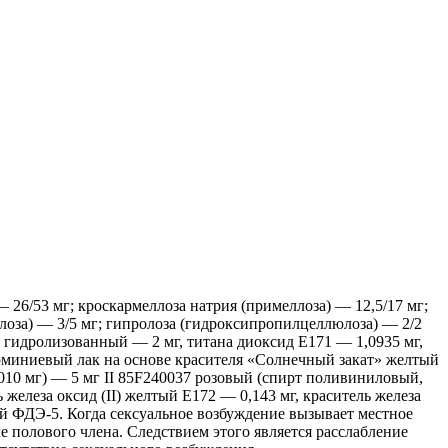
 26/53 мг; кроскармеллоза натрия (примеллоза) — 12,5/17 мг;
лоза) — 3/5 мг; гипролоза (гидроксипропилцеллюлоза) — 2/2
о гидролизованный — 2 мг, титана диоксид Е171 — 1,0935 мг,
люминиевый лак на основе красителя «Солнечный закат» желтый
0010 мг) — 5 мг II 85F240037 розовый (спирт поливиниловый,
 железа оксид (II) желтый Е172 — 0,143 мг, краситель железа
ФДЭ-5. Когда сексуальное возбуждение вызывает местное
полового члена. Следствием этого является расслабление