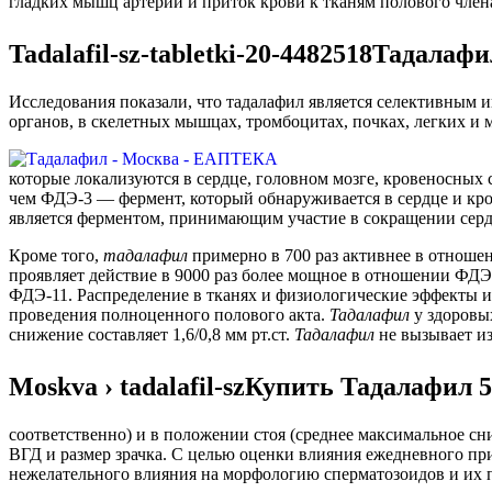
гладких мышц артерий и приток крови к тканям полового член
Tadalafil-sz-tabletki-20-4482518Тадалаф
Исследования показали, что тадалафил является селективным
органов, в скелетных мышцах, тромбоцитах, почках, легких и 
которые локализуются в сердце, головном мозге, кровеносных 
чем ФДЭ-3 — фермент, который обнаруживается в сердце и кр
является ферментом, принимающим участие в сокращении се
Кроме того,
тадалафил
примерно в 700 раз активнее в отноше
проявляет действие в 9000 раз более мощное в отношении ФДЭ
ФДЭ-11. Распределение в тканях и физиологические эффекты
проведения полноценного полового акта.
Тадалафил
у здоровы
снижение составляет 1,6/0,8 мм рт.ст.
Тадалафил
не вызывает из
Moskva › tadalafil-szКупить Тадалафил 5
соответственно) и в положении стоя (среднее максимальное сни
ВГД и размер зрачка. С целью оценки влияния ежедневного пр
нежелательного влияния на морфологию сперматозоидов и их 