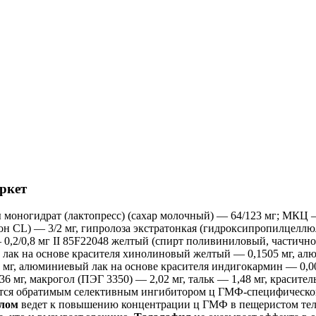
ркет
ы моногидрат (лактопресс) (сахар молочный) — 64/123 мг; МКЦ —
н CL) — 3/2 мг, гипролоза экстратонкая (гидроксипропилцеллю
— 0,2/0,8 мг II 85F22048 желтый (спирт поливиниловый, частичн
й лак на основе красителя хинолиновый желтый — 0,1505 мг, а
15 мг, алюминиевый лак на основе красителя индигокармин — 0,
 мг, макрогол (ПЭГ 3350) — 2,02 мг, тальк — 1,48 мг, краситель
тся обратимым селективным ингибитором ц ГМФ-специфической 
лом
ведет к повышению концентрации ц ГМФ в пещеристом теле 