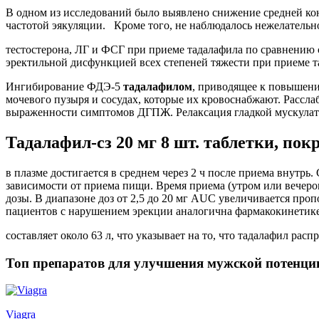
В одном из исследований было выявлено снижение средней ко
частотой эякуляции. Кроме того, не наблюдалось нежелатель
тестостерона, ЛГ и ФСГ при приеме тадалафила по сравнению 
эректильной дисфункцией всех степеней тяжести при приеме та
Ингибирование ФДЭ-5
тадалафилом
, приводящее к повышени
мочевого пузыря и сосудах, которые их кровоснабжают. Рассл
выраженности симптомов ДГПЖ. Релаксация гладкой мускулату
Тадалафил-cз 20 мг 8 шт. таблетки, по
в плазме достигается в среднем через 2 ч после приема внутр
зависимости от приема пищи. Время приема (утром или вечеро
дозы. В диапазоне доз от 2,5 до 20 мг AUC увеличивается проп
пациентов с нарушением эрекции аналогична фармакокинетике
составляет около 63 л, что указывает на то, что тадалафил рас
Топ препаратов для улучшения мужской потенци
Viagra