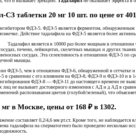
а, что и вызывает эрекцию.
Тадалафил
не оказывает эффекта в о
ил-СЗ таблетки 20 мг 10 шт. по цене от 40
 ингибитором ФДЭ-5. ФДЭ-5 является ферментом, обнаруженным 
мозжечке. Действие тадалафила на ФДЭ-5 является более активн
Тадалафил является в 10000 раз более мощным в отношени
сосудах, печени, лейкоцитах, скелетных мышцах и других тканях
овеносных сосудах. Эта селективность в отношении ФДЭ-5 по с
рдечной мышцы.
нии ФДЭ-5, чем в отношении ФДЭ-6, обнаруженной в сетчатке и
-5 в сравнении с его влиянием на ФДЭ-8, ФДЭ-9 и ФДЭ-10 и в 
 ингибирования ФДЭ-8 — ФДЭ-11 до настоящего времени не выя
х лиц не вызывает достоверного изменения с АД и д АД в сравн
менений распознавания цветов (голубой/зеленый), что объясняе
 мг в Москве, цены от 168 ₽ в 1302.
жение составляет 0,2/4,6 мм рт.ст. Кроме того, не наблюдается 
иема тадалафила на сперматогенез было проведено несколько ис
подвижность.