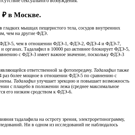
тсутствие сексуального возбуждения.
1 ₽ в Москве.
в гладких мышцах пещеристого тела, сосудов внутренних
ым, чем на другие ФДЭ.
и ФДЭ-5, чем в отношении ФДЭ-1, ФДЭ-2, ФДЭ-4 и ФДЭ-7,
 и органах. Тадалафил в 10000 раз активнее блокирует ФДЭ-5,
равнению с ФДЭ-3 имеет важное значение, поскольку ФДЭ-3
 являющейся ответственной за фотопередачу.
Тадалафил
также
14 раз более мощное в отношении ФДЭ-5 по сравнению с
снены.
Тадалафил
улучшает эрекцию и повышает возможность
ении с плацебо в положении лежа (среднее максимальное
тся его низким сродством к ФДЭ-6.
влияния тадалафила на остроту зрения, электроретинограмму,
следований. Ни в одном из исследований не наблюдалось