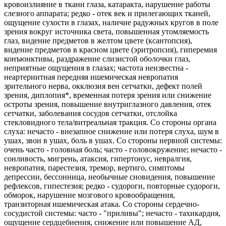
кровоизлияние в ткани глаза, катаракта, нарушение работы
слезного аппарата; редко - отек век и прилегающих тканей,
ощущение сухости в глазах, наличие радужных кругов в поле
зрения вокруг источника света, повышенная утомляемость
глаз, видение предметов в желтом цвете (ксантопсия),
видение предметов в красном цвете (эритропсия), гиперемия
конъюнктивы, раздражение слизистой оболочки глаз,
неприятные ощущения в глазах; частота неизвестна -
неартериитная передняя ишемическая невропатия
зрительного нерва, окклюзия вен сетчатки, дефект полей
зрения, диплопия*, временная потеря зрения или снижение
остроты зрения, повышение внутриглазного давления, отек
сетчатки, заболевания сосудов сетчатки, отслойка
стекловидного тела/витреальная тракция. Со стороны органа
слуха: нечасто - внезапное снижение или потеря слуха, шум в
ушах, звон в ушах, боль в ушах. Со стороны нервной системы:
очень часто - головная боль; часто - головокружение; нечасто -
сонливость, мигрень, атаксия, гипертонус, невралгия,
невропатия, парестезия, тремор, вертиго, симптомы
депрессии, бессонница, необычные сновидения, повышение
рефлексов, гипестезия; редко - судороги, повторные судороги,
обморок, нарушение мозгового кровообращения,
транзиторная ишемическая атака. Со стороны сердечно-
сосудистой системы: часто - "приливы"; нечасто - тахикардия,
ощущение сердцебиения, снижение или повышение АД,