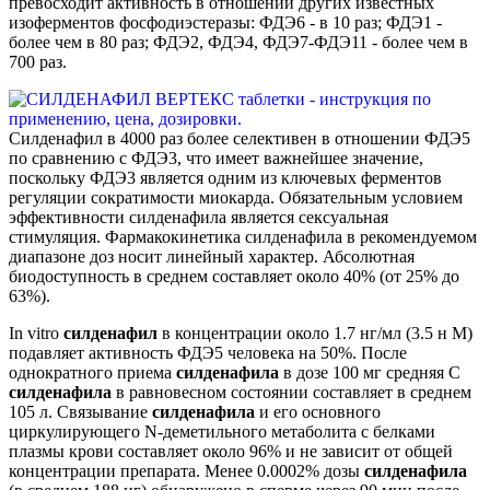
превосходит активность в отношении других известных
изоферментов фосфодиэстеразы: ФДЭ6 - в 10 раз; ФДЭ1 -
более чем в 80 раз; ФДЭ2, ФДЭ4, ФДЭ7-ФДЭ11 - более чем в
700 раз.
Силденафил в 4000 раз более селективен в отношении ФДЭ5
по сравнению с ФДЭ3, что имеет важнейшее значение,
поскольку ФДЭ3 является одним из ключевых ферментов
регуляции сократимости миокарда. Обязательным условием
эффективности силденафила является сексуальная
стимуляция. Фармакокинетика силденафила в рекомендуемом
диапазоне доз носит линейный характер. Абсолютная
биодоступность в среднем составляет около 40% (от 25% до
63%).
In vitro
силденафил
в концентрации около 1.7 нг/мл (3.5 н М)
подавляет активность ФДЭ5 человека на 50%. После
однократного приема
силденафила
в дозе 100 мг средняя C
силденафила
в равновесном состоянии составляет в среднем
105 л. Связывание
силденафила
и его основного
циркулирующего N-деметильного метаболита с белками
плазмы крови составляет около 96% и не зависит от общей
концентрации препарата. Менее 0.0002% дозы
силденафила