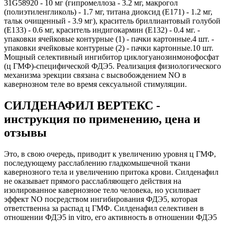
31G58920 - 10 мг (гипромеллоза - 3.2 мг, макрогол
(полиэтиленгликоль) - 1.7 мг, титана диоксид (Е171) - 1.2 мг,
тальк очищенный - 3.9 мг), краситель бриллиантовый голубой
(Е133) - 0.6 мг, краситель индигокармин (Е132) - 0.4 мг. -
упаковки ячейковые контурные (1) - пачки картонные.4 шт. -
упаковки ячейковые контурные (2) - пачки картонные.10 шт.
Мощный селективный ингибитор циклогуанозинмонофосфат
(ц ГМФ)-специфической ФДЭ5. Реализация физиологического
механизма эрекции связана с высвобождением NO в
кавернозном теле во время сексуальной стимуляции.
СИЛДЕНАФИЛ ВЕРТЕКС -
инструкция по применению, цена и
отзывы
Это, в свою очередь, приводит к увеличению уровня ц ГМФ,
последующему расслаблению гладкомышечной ткани
кавернозного тела и увеличению притока крови. Силденафил
не оказывает прямого расслабляющего действия на
изолированное кавернозное тело человека, но усиливает
эффект NO посредством ингибирования ФДЭ5, которая
ответственна за распад ц ГМФ. Силденафил селективен в
отношении ФДЭ5 in vitro, его активность в отношении ФДЭ5