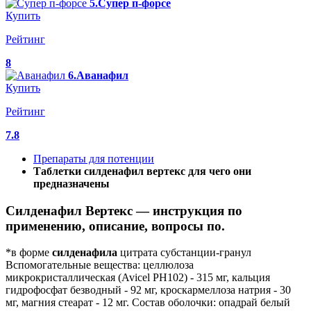
5.Супер п-форсе
Купить
Рейтинг
8
6.Аванафил
Купить
Рейтинг
7.8
Препараты для потенции
Таблетки силденафил вертекс для чего они
предназначены
Силденафил Вертекс — инструкция по
применению, описание, вопросы по.
*в форме
силденафила
цитрата субстанции-гранул
Вспомогательные вещества: целлюлоза
микрокристаллическая (Avicel PH102) - 315 мг, кальция
гидрофосфат безводный - 92 мг, кроскармеллоза натрия - 30
мг, магния стеарат - 12 мг. Состав оболочки: опадрай белый