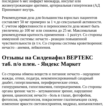
последние 6 мес инфаркт миокарда, инсульт или
жизнеугрожающие аритмии, артериальная гипертензия (АД
Принимают внутрь.
Рекомендуемая доза для большинства взрослых пациентов
составляет 50 мг примерно за 1 ч до сексуальной активности.
С учетом эффективности и переносимости доза может быть
увеличена до 100 мг или снижена до 25 мг. Максимальная
рекомендуемая кратность применения - 1 раз/сут. Со стороны
иммунной системы: нечасто - реакции повышенной
чувствительности (в т.ч. Со стороны системы кроветворения:
нечасто - анемия, лейкопения.
Отзывы на Силденафил ВЕРТЕКС
таб. п/о плен. - Яндекс Маркет
Со стороны обмена веществ и питания: нечасто - ощущение
жажды, отеки, подагра, некомпенсированный сахарный
диабет, гипергликемия, периферические отеки,
гиперурикемия, гипогликемия, гипернатриемия. Со стороны
органа зрения: часто - затуманенное зрение, нарушение
зрения, цианопсия; нечасто - боль в глазах, фотофобия,
фотопсия, хроматопсия, покраснение глаз/инъекции склер,
изменение яркости световосприятия, мидриаз, конъюнктивит,