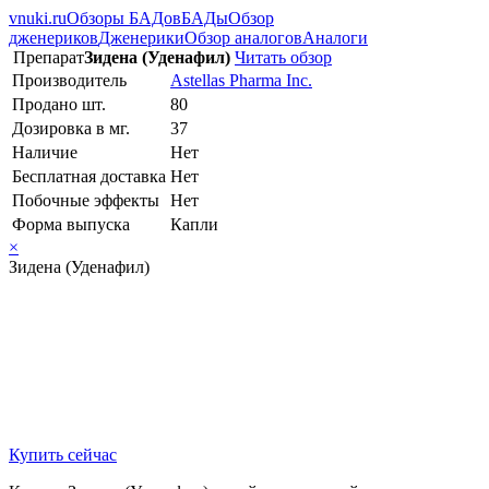
vnuki.ru
Обзоры БАДов
БАДы
Обзор
дженериков
Дженерики
Обзор аналогов
Аналоги
Препарат
Зидена (Уденафил)
Читать обзор
Производитель
Astellas Pharma Inc.
Продано шт.
80
Дозировка в мг.
37
Наличие
Нет
Бесплатная доставка
Нет
Побочные эффекты
Нет
Форма выпуска
Капли
×
Зидена (Уденафил)
Купить сейчас