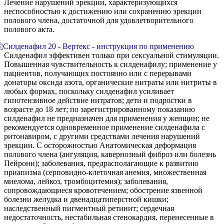
Лечение нарушений эрекции, характеризующихся
неспособностью к достижению или сохранению эрекции
полового члена, достаточной для удовлетворительного
полового акта.
Силденафил эффективен только при сексуальной стимуляции.
Повышенная чувствительность к силденафилу; применение у
пациентов, получающих постоянно или с перерывами
донаторы оксида азота, органические нитраты или нитриты в
любых формах, поскольку силденафил усиливает
гипотензивное действие нитратов; дети и подростки в
возрасте до 18 лет; по зарегистрированному показанию
силденафил не предназначен для применения у женщин; не
рекомендуется одновременное применение силденафила с
ритонавиром, с другими средствами лечения нарушений
эрекции. С осторожностью Анатомическая деформация
полового члена (ангуляция, кавернозный фиброз или болезнь
Пейрони); заболевания, предрасполагающие к развитию
приапизма (серповидно-клеточная анемия, множественная
миелома, лейкоз, тромбоцитемия); заболевания,
сопровождающиеся кровотечением; обострение язвенной
болезни желудка и двенадцатиперстной кишки;
наследственный пигментный ретинит; сердечная
недостаточность, нестабильная стенокардия, перенесенные в