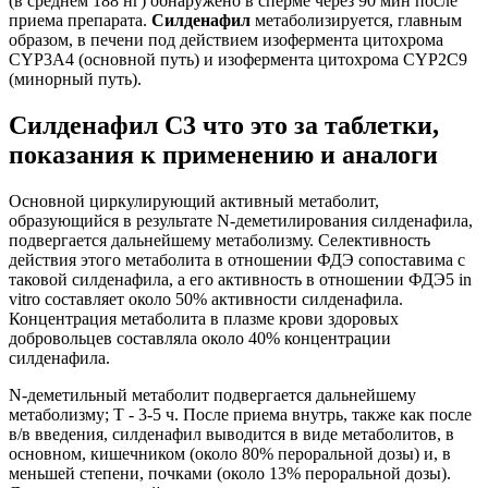
(в среднем 188 нг) обнаружено в сперме через 90 мин после
приема препарата.
Силденафил
метаболизируется, главным
образом, в печени под действием изофермента цитохрома
CYP3A4 (основной путь) и изофермента цитохрома CYP2C9
(минорный путь).
Силденафил С3 что это за таблетки,
показания к применению и аналоги
Основной циркулирующий активный метаболит,
образующийся в результате N-деметилирования силденафила,
подвергается дальнейшему метаболизму. Селективность
действия этого метаболита в отношении ФДЭ сопоставима с
таковой силденафила, а его активность в отношении ФДЭ5 in
vitro составляет около 50% активности силденафила.
Концентрация метаболита в плазме крови здоровых
добровольцев составляла около 40% концентрации
силденафила.
N-деметильный метаболит подвергается дальнейшему
метаболизму; T - 3-5 ч. После приема внутрь, также как после
в/в введения, силденафил выводится в виде метаболитов, в
основном, кишечником (около 80% пероральной дозы) и, в
меньшей степени, почками (около 13% пероральной дозы).