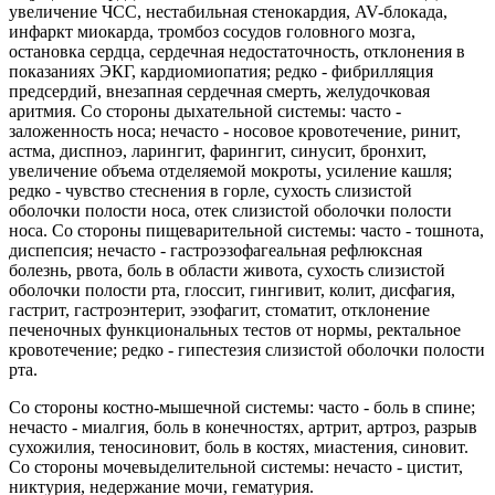
увеличение ЧСС, нестабильная стенокардия, AV-блокада,
инфаркт миокарда, тромбоз сосудов головного мозга,
остановка сердца, сердечная недостаточность, отклонения в
показаниях ЭКГ, кардиомиопатия; редко - фибрилляция
предсердий, внезапная сердечная смерть, желудочковая
аритмия. Со стороны дыхательной системы: часто -
заложенность носа; нечасто - носовое кровотечение, ринит,
астма, диспноэ, ларингит, фарингит, синусит, бронхит,
увеличение объема отделяемой мокроты, усиление кашля;
редко - чувство стеснения в горле, сухость слизистой
оболочки полости носа, отек слизистой оболочки полости
носа. Со стороны пищеварительной системы: часто - тошнота,
диспепсия; нечасто - гастроэзофагеальная рефлюксная
болезнь, рвота, боль в области живота, сухость слизистой
оболочки полости рта, глоссит, гингивит, колит, дисфагия,
гастрит, гастроэнтерит, эзофагит, стоматит, отклонение
печеночных функциональных тестов от нормы, ректальное
кровотечение; редко - гипестезия слизистой оболочки полости
рта.
Со стороны костно-мышечной системы: часто - боль в спине;
нечасто - миалгия, боль в конечностях, артрит, артроз, разрыв
сухожилия, теносиновит, боль в костях, миастения, синовит.
Со стороны мочевыделительной системы: нечасто - цистит,
никтурия, недержание мочи, гематурия.