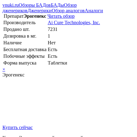
vnuki.ru
Обзоры БАДов
БАДы
Обзор
дженериков
Дженерики
Обзор аналогов
Аналоги
Препарат
Эрогенекс
Читать обзор
Производитель
Ai Cure Technologies, Inc.
Продано шт.
7231
Дозировка в мг.
1
Наличие
Нет
Бесплатная доставка
Есть
Побочные эффекты
Есть
Форма выпуска
Таблетки
×
Эрогенекс
Купить сейчас