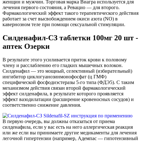
женщин и мужчин. Торговая марка Виагра используется для
лечения первого состояния, а Ревацио — для второго.
Фармакологический эффект такого терапевтического действия
работает за счет высвобождением окиси азота (NO) в
кавернозном теле при помощи сексуальной стимуляции.
Силденафил-СЗ таблетки 100мг 20 шт -
аптек Озерки
В результате этого усиливается приток крови к половому
члену и расслаблению его гладких мышечных волокон.
Силденафил — это мощный, селективный (избирательный)
ингибитор циклогуанозинмонофосфат (ц ГМФ)
специфической фосфодиэстеразы 5-го типа (ФДЭ5). С таким
механизмом действия связан второй фармакологический
эффект силденафила, в результате которого проявляется
эффект вазодилатации (расширение кровеносных сосудов) и
соответственно снижение давления.
В первую очередь, вы должны отказаться от приема
силденафила, если у вас есть на него аллергическая реакция
или же если вы принимаете другие медикаменты для лечения
легочной гипертензии (например, Адемпас — гипотензивный