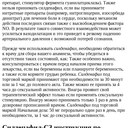
препарат, стимулятор фермента гуанилатциклазы). Также
нельзя принимать силденафил, если вы принимаете
нитратные препараты (например, нитроглицерин, изосорбида
динитрат) для лечения боли в сердце, поскольку механизм
действия последних связан также с высвобождением фактора
NO. В результате такого совместного взаимодействия может
усилиться вазодилатация и это приведет к резкому падению
артериального давления с возможной потерей сознания.
Прежде чем использовать
силденафил
, необходимо обратиться
к врачу для сбора вашего анамнеза, чтобы убедиться в
отсутствии таких состояний, как: Также особенно важно,
консультироваться с врачом перед началом приема этого
лекарства, если вы беременны или планируете беременность,
а также если кормите грудью ребенка.
Силденафил
под
торговой маркой принимают при необходимости за 30 минут
или за 1 час до полового акта. Также можно ее принять за 4
часа до сексуальной активности. Виагра проявит свой
терапевтический эффект только если применять сексуальную
стимуляцию. Виагру можно принимать только 1 раз в день в
дозировке прописанной врачом.
Силденафил
под торговой
маркой Начальная доза: 50 мг перорально один раз в день, при
необходимости, за 1 час до сексуальной активности.
Силденафил-СЗ инструкция по