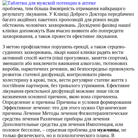
проблема, тим більша ймовірність отримання найкращого
результату лікування. У Клініці Доброго Доктора передбачено
багато акційних пакетних пропозицій для різних видів
обстежень чоловічих захворювань. Досвідчені фахівці нашої
клініки допоможуть Вам вчасно виявити або попередити
захворювання, а також провести ефективне лікування.
З метою профілактики порушень ерекції, а також серцево-
судинних захворювань, лікарі нашої клініки радять вести
активний спосіб життя (піші прогулянки, заняття спортом),
зменшити або виключити вживання алкоголю, тютюнових
виробів, наркотичних речовин, які безпосередньо провокують
розвиток статевої дисфункції, контролювати рівень
холестерину в крові, тиск, вести регулярне статеве життя з
постійним партнером, без тривалого утримання. Ефективне
лікування еректильної дисфункції можливе лише після
визначення основної причини, якою вона спричинена.
Определение и причины Причины и условия формирования
Эффективное лечение: что для этого нужно Органические
причины Лечение Методы лечения Физиотерапевтические
средства лечения Различные приборы для лечения
Дополнительные средства для лечения Импотенция, или
половое бессилие, – серьезная проблема для
мужчины
, не
только физического, но и психологического плана. В