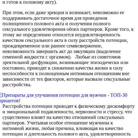
и готов к половому акту).
При этом, если даже эрекция и возникает, невозможно ее
поддерживать достаточное время для проведения
полноценного полового акта и получения полного
сексуального удовлетворения обоих партнеров. Кроме того, к
этому же определению относится неудовлетворенность
качеством сексуального акта в силу расстройств потенции,
преждевременное или раннее семяизвержение,
невозможность завершить акт до эякуляции (выделение
семенной жидкости с оргазмом). Любые из симптомов
эректильной дисфункции, возникающие эпизодически или
постоянно, приводят к снижению качества жизни в силу
неспособности к полноценным интимным отношениям вне
зависимости от тех факторов, которые вызвали сексуальные
расстройства.
Расстройства потенции приводят к физическому дискомфорту
и эмоциональной подавленности, нервозности и стрессу, что
существенно влияет на качество отношений сексуальных
партнеров. Учитывая особое отношение мужчины к
интимной жизни, любая причина, влияющая на качество
потенции и длительность полового акта, удовлетворенность