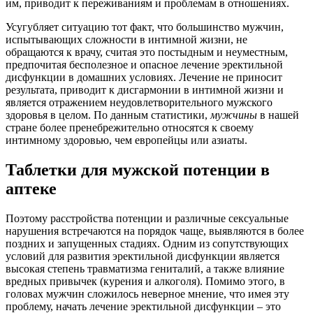
им, приводит к переживаниям и проблемам в отношениях.
Усугубляет ситуацию тот факт, что большинство мужчин,
испытывающих сложности в интимной жизни, не
обращаются к врачу, считая это постыдным и неуместным,
предпочитая бесполезное и опасное лечение эректильной
дисфункции в домашних условиях. Лечение не приносит
результата, приводит к дисгармонии в интимной жизни и
является отражением неудовлетворительного мужского
здоровья в целом. По данным статистики,
мужчины
в нашей
стране более пренебрежительно относятся к своему
интимному здоровью, чем европейцы или азиаты.
Таблетки для мужской потенции в
аптеке
Поэтому расстройства потенции и различные сексуальные
нарушения встречаются на порядок чаще, выявляются в более
поздних и запущенных стадиях. Одним из сопутствующих
условий для развития эректильной дисфункции является
высокая степень травматизма гениталий, а также влияние
вредных привычек (курения и алкоголя). Помимо этого, в
головах мужчин сложилось неверное мнение, что имея эту
проблему, начать лечение эректильной дисфункции – это