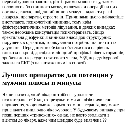
передміхуровою залозою, різні травми малого тазу, також
головного або спинного мозку, включаючи операції на цих
органах, також, шкідливий вплив можуть надавати різні
лікарські препарати, стрес та ін. Причинами цього найчастіше
виступають психологічні чинники, тому крім
фізіотерапевтичних методів лікування, в деяких випадках
також необхідна консультація психотерапевта. Якщо
еректильна дисфункція виникла внаслідок структурних
порушень в організмі, то лікування потрібно починати з їх
усунення. Перед цим необхідно обстежитися на рівень
глюкози в крові, дослідити ліпідний профіль і рівень гормонів,
зробити доплер судин статевого члена, УЗД передміхурової
залози та ЕКГ (з навантаженням і в спокої).
Лучших препаратов для потенции у
мужчин плюсы и минусы
Як визначити, який лікар потрібен – уролог чи
психотерапевт? Якщо за результатами аналізів виявлено
відхилення, то допоможе гормонозамінна терапія, яку може
призначити виключно лікар-уролог. У будь-якому випадку, при
появі перших «тривожних» ознак, не варто зволікати з
візитом до лікаря, адже чим швидше буде виявлена ??