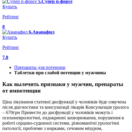
5.Супер п-форсе
Купить
Рейтинг
8
6.Аванафил
Купить
Рейтинг
7.8
Препараты для потенции
Таблетки при слабой потенции у мужчины
Как вылечить признаки у мужчин, препараты
от импотенции
Ціна лікування статевої дисфункції у чоловіків буде озвучена
після діагностики та консультації лікарів Консультація уролога
– 670грн Привести до дисфункції у чоловіків можуть і
психоневрологічні, ендокринні захворювання, порушення в
роботі серцево-судинної системи, різноманітні урологічні
патології, проблеми з нирками, сечовим міхуром,