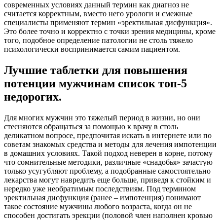
современных условиях данный термин как диагноз не
считается корректным, вместо него урологи и смежные
специалисты применяют термин «эректильная дисфункция».
Это более точно и корректно с точки зрения медицины, кроме
того, подобное определение патологии не столь тяжело
психологически воспринимается самим пациентом.
Лучшие таблетки для повышения
потенции мужчинам список топ-5
недорогих.
Для многих мужчин это тяжелый период в жизни, но они
стесняются обращаться за помощью к врачу в столь
деликатном вопросе, предпочитая искать в интернете или по
советам знакомых средства и методы для лечения импотенции
в домашних условиях. Такой подход неверен в корне, потому
что сомнительные методики, различные «снадобья» зачастую
только усугубляют проблему, а подобранные самостоятельно
лекарства могут навредить еще больше, приведя к стойким и
нередко уже необратимым последствиям. Под термином
эректильная дисфункция (ранее – импотенция) понимают
такое состояние мужчины любого возраста, когда он не
способен достигать эрекции (половой член наполнен кровью