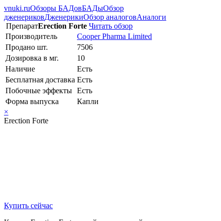
vnuki.ru
Обзоры БАДов
БАДы
Обзор
дженериков
Дженерики
Обзор аналогов
Аналоги
Препарат
Erection Forte
Читать обзор
Производитель
Cooper Pharma Limited
Продано шт.
7506
Дозировка в мг.
10
Наличие
Есть
Бесплатная доставка
Есть
Побочные эффекты
Есть
Форма выпуска
Капли
×
Erection Forte
Купить сейчас