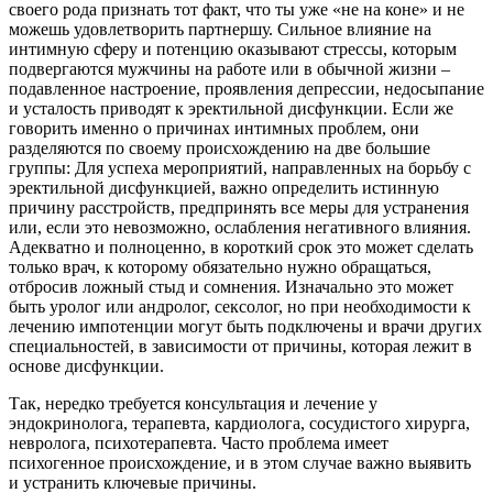
своего рода признать тот факт, что ты уже «не на коне» и не
можешь удовлетворить партнершу. Сильное влияние на
интимную сферу и потенцию оказывают стрессы, которым
подвергаются мужчины на работе или в обычной жизни –
подавленное настроение, проявления депрессии, недосыпание
и усталость приводят к эректильной дисфункции. Если же
говорить именно о причинах интимных проблем, они
разделяются по своему происхождению на две большие
группы: Для успеха мероприятий, направленных на борьбу с
эректильной дисфункцией, важно определить истинную
причину расстройств, предпринять все меры для устранения
или, если это невозможно, ослабления негативного влияния.
Адекватно и полноценно, в короткий срок это может сделать
только врач, к которому обязательно нужно обращаться,
отбросив ложный стыд и сомнения. Изначально это может
быть уролог или андролог, сексолог, но при необходимости к
лечению импотенции могут быть подключены и врачи других
специальностей, в зависимости от причины, которая лежит в
основе дисфункции.
Так, нередко требуется консультация и лечение у
эндокринолога, терапевта, кардиолога, сосудистого хирурга,
невролога, психотерапевта. Часто проблема имеет
психогенное происхождение, и в этом случае важно выявить
и устранить ключевые причины.