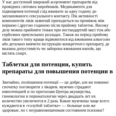
У нас доступний широкий асортимент препаратів від
провідних світових виробників. Медикаменти для
підвищення потенції слід вживати за одну годину до
запланованого сексуального контакту. Пік активності
компонентів ліків зазвичай приходиться на проміжок між
першою і другою годиною після прийому таблеток. Високу
дозу можна прийняти тільки при нестандартній масі тіла або
серйозних еректильних розладах. Також на період прийому
ліків такого типу краще відмовитися від вживання алкоголю
або детально вивчити інструкцію конкретного препарату, де
вказана допустимість чи заборона вживання напоїв, що
містять спирт.
Таблетки для потенции, купить
препараты для повышения потенции в
Звичайно, поліпшення потенції — це добре, але ви повинні
спочатку поговорити з лікарем. мужчин страдают
импотенцией и по прогнозам Центра акушерства,
гинекологии и перинатологии через двадцать лет их
количество увеличится в 2 раза. Какие мужчины чаще всего
нуждаются в «голубой таблетке» — больные или же
здоровые, но с неуравновешенным состоянием психики?