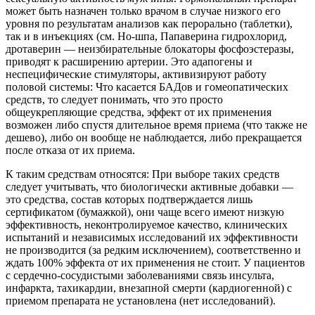
может быть назначен только врачом в случае низкого его
уровня по результатам анализов как перорально (таблетки),
так и в инъекциях (см. Но-шпа, Папаверина гидрохлорид,
дротаверин — неизбирательные блокаторы фосфоэстеразы,
приводят к расширению артерии. Это адапогены и
неспецифические стимуляторы, активизируют работу
половой системы: Что касается БАДов и гомеопатических
средств, то следует понимать, что это просто
общеукрепляющие средства, эффект от их применения
возможен либо спустя длительное время приема (что также не
дешево), либо он вообще не наблюдается, либо прекращается
после отказа от их приема.
К таким средствам относятся: При выборе таких средств
следует учитывать, что биологически активные добавки —
это средства, состав которых подтверждается лишь
сертификатом (бумажкой), они чаще всего имеют низкую
эффективность, неконтролируемое качество, клинических
испытаний и независимых исследований их эффективности
не производится (за редким исключением), соответственно и
ждать 100% эффекта от их применения не стоит. У пациентов
с сердечно-сосудистыми заболеваниями связь инсульта,
инфаркта, тахикардии, внезапной смерти (кардиогенной) с
приемом препарата не установлена (нет исследований).