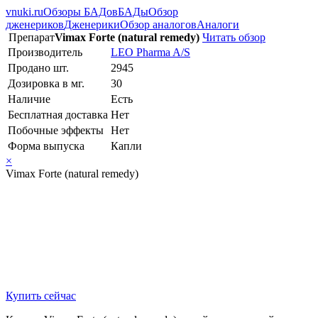
vnuki.ru
Обзоры БАДов
БАДы
Обзор
дженериков
Дженерики
Обзор аналогов
Аналоги
Препарат
Vimax Forte (natural remedy)
Читать обзор
Производитель
LEO Pharma A/S
Продано шт.
2945
Дозировка в мг.
30
Наличие
Есть
Бесплатная доставка
Нет
Побочные эффекты
Нет
Форма выпуска
Капли
×
Vimax Forte (natural remedy)
Купить сейчас