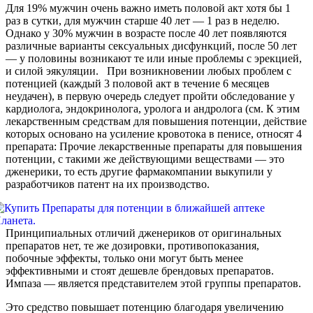
Для 19% мужчин очень важно иметь половой акт хотя бы 1
раз в сутки, для мужчин старше 40 лет — 1 раз в неделю.
Однако у 30% мужчин в возрасте после 40 лет появляются
различные варианты сексуальных дисфункций, после 50 лет
— у половины возникают те или иные проблемы с эрекцией,
и силой эякуляции. При возникновении любых проблем с
потенцией (каждый 3 половой акт в течение 6 месяцев
неудачен), в первую очередь следует пройти обследование у
кардиолога, эндокринолога, уролога и андролога (см. К этим
лекарственным средствам для повышения потенции, действие
которых основано на усиление кровотока в пенисе, относят 4
препарата: Прочие лекарственные препараты для повышения
потенции, с такими же действующими веществами — это
дженерики, то есть другие фармакомпании выкупили у
разработчиков патент на их производство.
Принципиальных отличий дженериков от оригинальных
препаратов нет, те же дозировки, противопоказания,
побочные эффекты, только они могут быть менее
эффективными и стоят дешевле брендовых препаратов.
Импаза — является представителем этой группы препаратов.
Это средство повышает потенцию благодаря увеличению