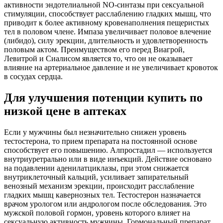
активности эндотелиальной NO-синтазы при сексуальной
стимуляции, способствует расслаблению гладких мышц, что
приводит к более активному кровенаполнения пещеристых
тел в половом члене. Импаза увеличивает половое влечение
(либидо), силу эрекции, длительность и удовлетворенность
половым актом. Преимуществом его перед Виагрой,
Левитрой и Сиалисом является то, что он не оказывает
влияние на артериальное давление и не увеличивает кровоток
в сосудах сердца.
Для улучшения потенции купить по
низкой цене в аптеках
Если у мужчины был незначительно снижен уровень
тестостерона, то прием препарата на постоянной основе
способствует его повышению. Алпростадил — используется
внутриуретрально или в виде инъекций. Действие основано
на подавлении аденилатциклазы, при этом снижается
внутриклеточный кальций, усиливает запирательный
венозный механизм эрекции, происходит расслабление
гладких мышц кавернозных тел. Тестостерон назначается
врачом урологом или андрологом после обследования. Это
мужской половой гормон, уровень которого влияет на
сексуальную активность мужчины. Гормональный препарат