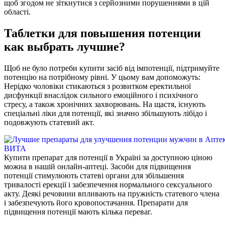
щоб згодом не зіткнутися з серйозними порушеннями в цій
області.
Таблетки для повышения потенции
как выбрать лучшие?
Щоб не було потреби купити засіб від імпотенції, підтримуйте
потенцію на потрібному рівні. У цьому вам допоможуть:
Нерідко чоловіки стикаються з розвитком еректильної
дисфункції внаслідок сильного емоційного і психічного
стресу, а також хронічних захворювань. На щастя, існують
спеціальні ліки для потенції, які значно збільшують лібідо і
подовжують статевий акт.
Купити препарат для потенції в Україні за доступною ціною
можна в нашій онлайн-аптеці. Засоби для підвищення
потенції стимулюють статеві органи для збільшення
тривалості ерекції і забезпечення нормального сексуального
акту. Деякі речовини впливають на пружність статевого члена
і забезпечують його кровопостачання. Препарати для
підвищення потенції мають кілька переваг.