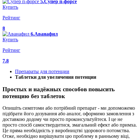
5.Супер п-форсе
Купить
Рейтинг
8
6.Аванафил
Купить
Рейтинг
7.8
Препараты для потенции
Таблетки для увеличения потенции
Простых и надёжных способов повысить
потенцию без таблеток
Опишіть симптоми або потрібний препарат - ми допоможемо
підібрати його дозування або аналог, оформимо замовлення з
доставкою додому чи просто проконсультуйтеся. І це не
просто спосіб самоствердитися, змагальний ефект або примха.
Це пряма необхідність у виробництві здорового потомства.
Отже, необхідно вирішувати цю проблему в ранньому віці,