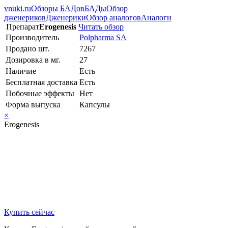
vnuki.ru
Обзоры БАДов
БАДы
Обзор
дженериков
Дженерики
Обзор аналогов
Аналоги
Препарат
Erogenesis
Читать обзор
Производитель
Polpharma SA
Продано шт.
7267
Дозировка в мг.
27
Наличие
Есть
Бесплатная доставка
Есть
Побочные эффекты
Нет
Форма выпуска
Капсулы
×
Erogenesis
Купить сейчас