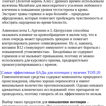
Тонгкат (Золотой корень Али) с древних времен использовали
мужчины Малайзии для многократного усиления любовного
влечения и повышения уровня тестостерона в крови.
Экстракт травы горянки и кора йохимбе – природные
афродизиаки, которые помогают пробуждать чувственность и
обострять ощущения во время близости.
Аминокислоты L-Аргинин и L-Цитруллин способны
оказывать влияние на кровообращение в малом тазу, что в
свою очередь может продлевать эрекцию и помогает
контролировать раннее семяизвержение. Ну и, наконец,
витамин В12 стимулирует иммунитет и помогает бороться с
повышенной утомляемостью. Биодобавка не содержит
гормонов и не вызывает привыкания, поэтому ее можно
использовать для курсового приема, предварительно
проконсультировавшись с врачом.
Гомеопатические средства содержат компоненты природного
происхождения, обычно хорошо переносятся и имеют
минимальное количество противопоказаний. Однако никаких
адекватных клинических исследований этих препаратов не
проводилось, поэтому говорить об их эффективности нельзя.
Выбор таких продуктов для
повышения
потенции
–