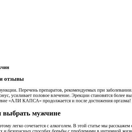
жчин
 и отзывы
ункции. Перечень препаратов, рекомендуемых при заболевании.
, усиливает половое влечение. Эрекции становятся более вы
йствие «АЛИ КАПСА» продолжается и после достижения оргазма!
и выбрать мужчине
му легко сочетается с алкоголем. В этой статье мы расскажем
х и безопасных способах борьбы с проблемами в интимной жизн