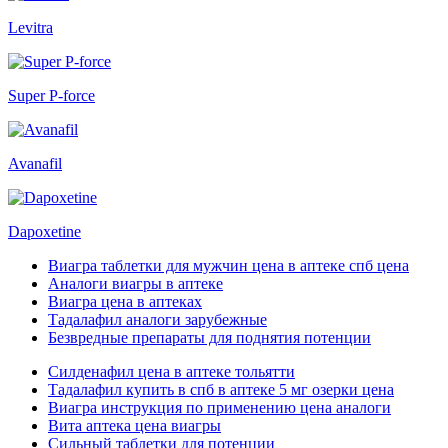
Levitra
Super P-force
Avanafil
Dapoxetine
Виагра таблетки для мужчин цена в аптеке спб цена
Аналоги виагры в аптеке
Виагра цена в аптеках
Тадалафил аналоги зарубежные
Безвредные препараты для поднятия потенции
Силденафил цена в аптеке тольятти
Тадалафил купить в спб в аптеке 5 мг озерки цена
Виагра инструкция по применению цена аналоги
Вита аптека цена виагры
Сильный таблетки для потенции