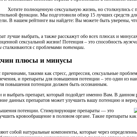
Хотите полноценную сексуальную жизнь, но столкнулись с 
тильной функции. Мы подготовили обзор 15 лучших средств дл
и. В нашем рейтинге вы найдете: Вы можете быть уверены, что
ат лучше выбрать, а также расскажут обо всех плюсах и минусах
лноценной сексуальной жизни! Потенция – это способность
мужч
ы
сталкиваются с проблемами
потенции
.
жчин плюсы и минусы
причинами, такими как стресс, депрессия, сексуальные проблем
лечения, и препараты для повышения потенции – это один из н
для повышения потенции должен быть осознанным.
ии и выбрать препарат, который подойдет именно Вам. В данном
ание данных препаратов может улучшить вашу потенцию и верн
овышения потенции. Стимулирующие препараты — это
чшить кровообращение в половом органе. Такие препараты как 
ляют собой натуральные компоненты, которые через определенн