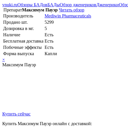
vnuki.ru
Обзоры БАДов
БАДы
Обзор дженериков
Дженерики
Обзо
Препарат
Максимум Пауэр
Читать обзор
Производитель
Mediwin Pharmaceuticals
Продано шт.
5299
Дозировка в мг.
5
Наличие
Есть
Бесплатная доставка
Есть
Побочные эффекты
Есть
Форма выпуска
Капли
×
Максимум Пауэр
Купить сейчас
Купить Максимум Пауэр онлайн с доставкой: