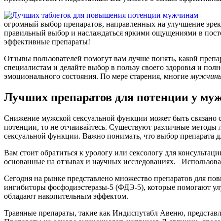
огромный выбор препаратов, направленных на улучшение эрек
правильный выбор и наслаждаться яркими ощущениями в постел
эффективные препараты!
Отзывы пользователей помогут вам лучше понять, какой препар
специалистам и делайте выбор в пользу своего здоровья и по
эмоционального состояния. По мере старения, многие
мужчин
Лучших препаратов для потенции у му
Снижение мужской сексуальной функции может быть связано с 
потенции, то не отчаивайтесь. Существуют различные методы 
сексуальной функции. Важно понимать, что выбор препарата 
Вам стоит обратиться к урологу или сексологу для консультац
основанные на отзывах и научных исследованиях. Использов
Сегодня на рынке представлено множество препаратов для п
ингибиторы фосфодиэстеразы-5 (ФДЭ-5), которые помогают улу
обладают накопительным эффектом.
Травяные препараты, такие как Индиспутабл Авеню, представ