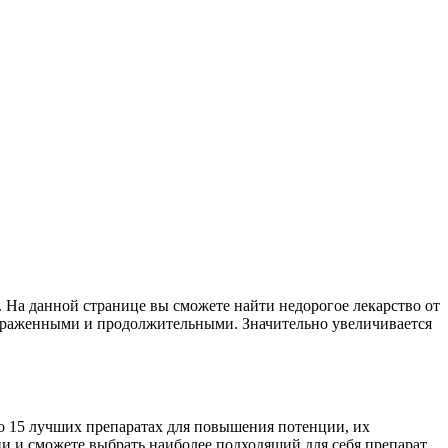
 На данной странице вы сможете найти недорогое лекарство от
раженными и продолжительными. Значительно увеличивается
 о 15 лучших препаратах для повышения потенции, их
и и сможете выбрать наиболее подходящий для себя препарат.