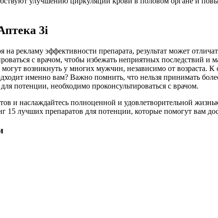
обствуют улучшению циркуляции крови в половом органе и пов
Аптека 3i
 на рекламу эффективности препарата, результат может отличат
роваться с врачом, чтобы избежать неприятных последствий и м
гут возникнуть у многих мужчин, независимо от возраста. К с
одходит именно вам? Важно помнить, что нельзя принимать боле
для потенции, необходимо проконсультироваться с врачом.
тов и наслаждайтесь полноценной и удовлетворительной жизнь
 15 лучших препаратов для потенции, которые помогут вам дост
и