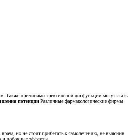
ем. Также причинами эректильной дисфункции могут стать
ышения
потенции
Различные фармакологические фирмы
а врача, но не стоит прибегать к самолечению, не выяснив
я и побочные эффекты.