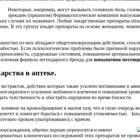
Некоторые, например, могут вызывать головную боль, голо
эрекцию (приапизм) Фармакологические компании выпускаю
 каких случаях их назначают. Любые лекарственные препараты 
ию. В эту группу входят препараты на основе женьшеня, лимонни
ольшинство из них обладают общетонизирующим действием, спо
слабостью. Если психологические проблемы были причиной нар
ереносимость, судорожные состояния, повышенное артериальное 
силенная формула легендарного бренда для
повышения
потенц
арства в аптеке.
 экстрактов, действие которых также усилено витаминами и ами
огократного усиления любовного влечения и повышения уровня 
ть чувственность и обострять ощущения во время близости.
лияние на кровообращение в малом тазу, что в свою очередь мо
мунитет и помогает бороться с повышенной утомляемостью. Био
рительно проконсультировавшись с врачом.
роисхождения, обычно хорошо переносятся и имеют
екватных клинических исследований этих препаратов не провод