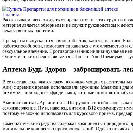
Рассказываем, чего ожидать от препаратов из этих групп и в
материал является обзорным и не служит руководством к действ
лекарственных растений.
Препараты выпускаются в виде таблеток, капсул, настоек. Б
работоспособности, помогают справиться с утомляемостью и 
сексуальное влечение. Противопоказания: индивидуальная неп
Одним из таких средств является «Тонгкат Али Премиум» — у
Аптека Будь Здоров – забронировать лек
В ее составе содержатся сразу несколько мощных растительных
Али) с древних времен использовали мужчины Малайзии для мн
йохимбе – природные афродизиаки, которые помогают пробужда
Аминокислоты L-Аргинин и L-Цитруллин способны оказывать в
семяизвержение. Ну и, наконец, витамин В12 стимулирует им
поэтому ее можно использовать для курсового приема, предва
Гомеопатические средства содержат компоненты природного п
минимальное количество противопоказаний. Однако никаких ад