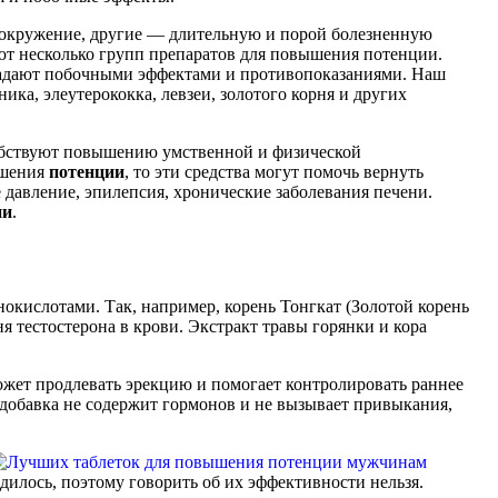
вокружение, другие — длительную и порой болезненную
т несколько групп препаратов для повышения потенции.
обладают побочными эффектами и противопоказаниями. Наш
ка, элеутерококка, левзеи, золотого корня и других
собствуют повышению умственной и физической
ушения
потенции
, то эти средства могут помочь вернуть
давление, эпилепсия, хронические заболевания печени.
ии
.
нокислотами. Так, например, корень Тонгкат (Золотой корень
тестостерона в крови. Экстракт травы горянки и кора
жет продлевать эрекцию и помогает контролировать раннее
добавка не содержит гормонов и не вызывает привыкания,
илось, поэтому говорить об их эффективности нельзя.