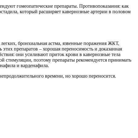
омендуют гомеопатические препараты. Противопоказания: как
остадила, который расширяет кавернозные артерии в половом
 легких, бронхиальная астма, язвенные поражения ЖКТ,
 этих препаратов – хорошая переносимость и доказанная
ствия: они усиливают приток крови в кавернозные тела
ьной стимуляции, поэтому препараты рекомендуется принимать
енафила и варденафила.
 непродолжительного времени, но хорошо переносится.