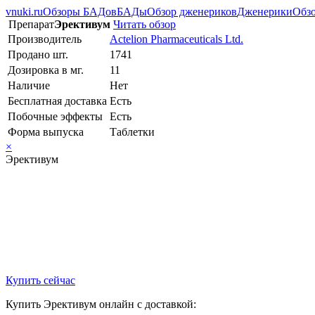
vnuki.ru
Обзоры БАДов
БАДы
Обзор дженериков
Дженерики
Обзо
Препарат
Эрективум
Читать обзор
Производитель
Actelion Pharmaceuticals Ltd.
Продано шт.
1741
Дозировка в мг.
11
Наличие
Нет
Бесплатная доставка
Есть
Побочные эффекты
Есть
Форма выпуска
Таблетки
×
Эрективум
Купить сейчас
Купить Эрективум онлайн с доставкой: