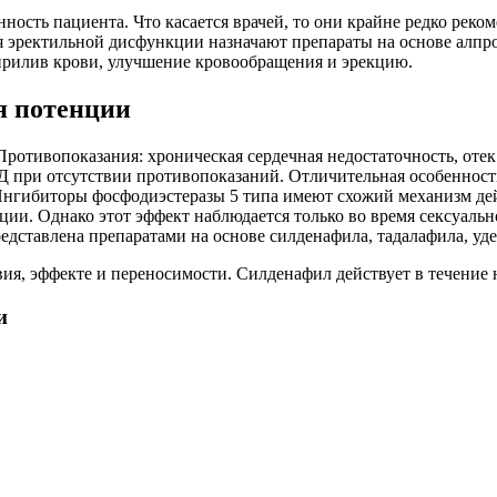
нность пациента. Что касается врачей, то они крайне редко рек
я эректильной дисфункции назначают препараты на основе алпр
 прилив крови, улучшение кровообращения и эрекцию.
я потенции
ротивопоказания: хроническая сердечная недостаточность, отек
 при отсутствии противопоказаний. Отличительная особенность
нгибиторы фосфодиэстеразы 5 типа имеют схожий механизм дей
кции. Однако этот эффект наблюдается только во время сексуал
едставлена препаратами на основе силденафила, тадалафила, уд
вия, эффекте и переносимости. Силденафил действует в течение
и