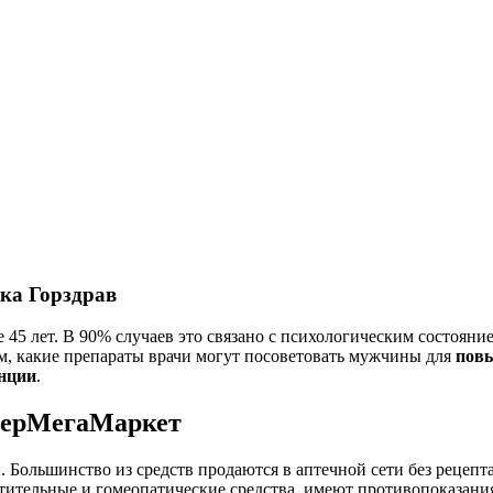
ека Горздрав
5 лет. В 90% случаев это связано с психологическим состояни
м, какие препараты врачи могут посоветовать мужчины для
пов
нции
.
СберМегаМаркет
й. Большинство из средств продаются в аптечной сети без рецепт
стительные и гомеопатические средства, имеют противопоказани