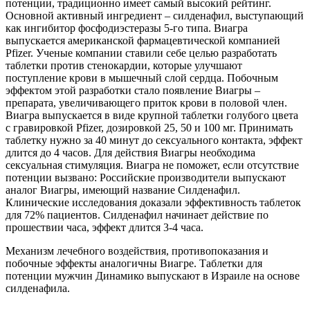
потенции, традиционно имеет самый высокий рейтинг.
Основной активный ингредиент – силденафил, выступающий
как ингибитор фосфодиэстеразы 5-го типа. Виагра
выпускается американской фармацевтической компанией
Pfizer. Ученые компании ставили себе целью разработать
таблетки против стенокардии, которые улучшают
поступление крови в мышечный слой сердца. Побочным
эффектом этой разработки стало появление Виагры –
препарата, увеличивающего приток крови в половой член.
Виагра выпускается в виде крупной таблетки голубого цвета
с гравировкой Pfizer, дозировкой 25, 50 и 100 мг. Принимать
таблетку нужно за 40 минут до сексуального контакта, эффект
длится до 4 часов. Для действия Виагры необходима
сексуальная стимуляция. Виагра не поможет, если отсутствие
потенции вызвано: Российские производители выпускают
аналог Виагры, имеющий название Силденафил.
Клинические исследования доказали эффективность таблеток
для 72% пациентов. Силденафил начинает действие по
прошествии часа, эффект длится 3-4 часа.
Механизм лечебного воздействия, противопоказания и
побочные эффекты аналогичны Виагре. Таблетки для
потенции мужчин Динамико выпускают в Израиле на основе
силденафила.