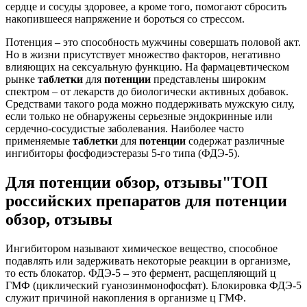
сердце и сосуды здоровее, а кроме того, помогают сбросить
накопившееся напряжение и бороться со стрессом.
Потенция – это способность мужчины совершать половой акт.
Но в жизни присутствует множество факторов, негативно
влияющих на сексуальную функцию. На фармацевтическом
рынке
таблетки
для
потенции
представлены широким
спектром – от лекарств до биологически активных добавок.
Средствами такого рода можно поддерживать мужскую силу,
если только не обнаружены серьезные эндокринные или
сердечно-сосудистые заболевания. Наиболее часто
применяемые
таблетки
для
потенции
содержат различные
ингибиторы фосфодиэстеразы 5-го типа (ФДЭ-5).
Для потенции обзор, отзывы"ТОП
российских препаратов для потенции
обзор, отзывы
Ингибитором называют химическое вещество, способное
подавлять или задерживать некоторые реакции в организме,
то есть блокатор. ФДЭ-5 – это фермент, расщепляющий ц
ГМФ (циклический гуанозинмонофосфат). Блокировка ФДЭ-5
служит причиной накопления в организме ц ГМФ.