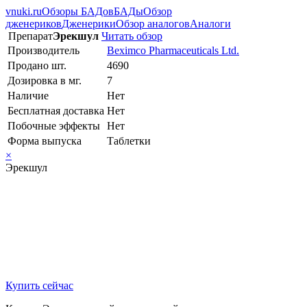
vnuki.ru
Обзоры БАДов
БАДы
Обзор
дженериков
Дженерики
Обзор аналогов
Аналоги
Препарат
Эрекшул
Читать обзор
Производитель
Beximco Pharmaceuticals Ltd.
Продано шт.
4690
Дозировка в мг.
7
Наличие
Нет
Бесплатная доставка
Нет
Побочные эффекты
Нет
Форма выпуска
Таблетки
×
Эрекшул
Купить сейчас