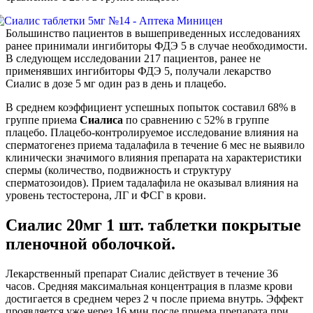
Большинство пациентов в вышеприведенных исследованиях
ранее принимали ингибиторы ФДЭ 5 в случае необходимости.
В следующем исследовании 217 пациентов, ранее не
применявших ингибиторы ФДЭ 5, получали лекарство
Сиалис в дозе 5 мг один раз в день и плацебо.
В среднем коэффициент успешных попыток составил 68% в
группе приема
Сиалиса
по сравнению с 52% в группе
плацебо. Плацебо-контролируемое исследование влияния на
сперматогенез приема тадалафила в течение 6 мес не выявило
клинически значимого влияния препарата на характеристики
спермы (количество, подвижность и структуру
сперматозоидов). Прием тадалафила не оказывал влияния на
уровень тестостерона, ЛГ и ФСГ в крови.
Сиалис 20мг 1 шт. таблетки покрытые
пленочной оболочкой.
Лекарственный препарат Сиалис действует в течение 36
часов. Средняя максимальная концентрация в плазме крови
достигается в среднем через 2 ч после приема внутрь. Эффект
проявляется уже через 16 мин после приема препарата при