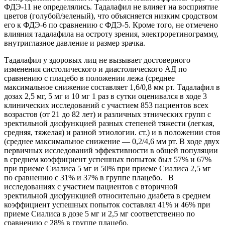
ФДЭ-11 не определялись. Тадалафил не влияет на восприятие
цветов (голубой/зеленый), что объясняется низким сродством
его к ФДЭ-6 по сравнению с ФДЭ-5. Кроме того, не отмечено
влияния тадалафила на остроту зрения, электроретинограмму,
внутриглазное давление и размер зрачка.
Тадалафил у здоровых лиц не вызывает достоверного
изменения систолического и диастолического АД по
сравнению с плацебо в положении лежа (среднее
максимальное снижение составляет 1,6/0,8 мм рт. Тадалафил в
дозах 2,5 мг, 5 мг и 10 мг 1 раз в сутки оценивался в ходе 3
клинических исследований с участием 853 пациентов всех
возрастов (от 21 до 82 лет) и различных этнических групп с
эректильной дисфункцией разных степеней тяжести (легкая,
средняя, тяжелая) и разной этиологии. ст.) и в положении стоя
(среднее максимальное снижение — 0,2/4,6 мм рт. В ходе двух
первичных исследований эффективности в общей популяции
в среднем коэффициент успешных попыток был 57% и 67%
при приеме Сиалиса 5 мг и 50% при приеме Сиалиса 2,5 мг
по сравнению с 31% и 37% в группе плацебо. В
исследованиях с участием пациентов с вторичной
эректильной дисфункцией относительно диабета в среднем
коэффициент успешных попыток составлял 41% и 46% при
приеме Сиалиса в дозе 5 мг и 2,5 мг соответственно по
сравнению с 28% в группе плацебо.