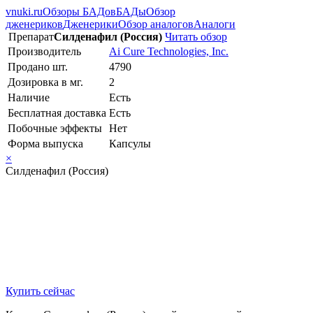
vnuki.ru
Обзоры БАДов
БАДы
Обзор
дженериков
Дженерики
Обзор аналогов
Аналоги
Препарат
Силденафил (Россия)
Читать обзор
Производитель
Ai Cure Technologies, Inc.
Продано шт.
4790
Дозировка в мг.
2
Наличие
Есть
Бесплатная доставка
Есть
Побочные эффекты
Нет
Форма выпуска
Капсулы
×
Силденафил (Россия)
Купить сейчас