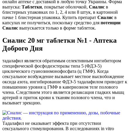
онлайн аптеке с доставкой в любую точку Украины. Форма
выпуска:
Таблетки
, покрытые оболочкой,
Сиалис
в
блистерных упаковках по 1, 2, 4 или 8 штук, в картонной
пачке 1 блистерная упаковка. Купить препарат
Сиалис
в
капсулах не получиться, поскольку средство для
потенции
Сиалис
выпускается только в форме таблеток.
Сиалис 20 мг таблетки №1 - Аптека
Доброго Дня
тадалафил является обратимым селективным ингибитором
специфической фосфодиэстеразы типа 5 (ФДЭ-5)
циклического гуанозинмонофосфата (ц ГМФ). Когда
сексуальное возбуждение вызывает местное высвобождение
оксида азота, ингибирование ФДЭ-5 тадалафилом приводит к
повышению уровня ц ГМФ в кавернозном теле полового
члена. Следствием этого является релаксация гладких мышц
артерий и приток крови к тканям полового члена, что и
вызывает эрекцию.
Тадалафил не оказывает эффекта при отсутствии
сексуального стимулирования. В исследованиях in vitro