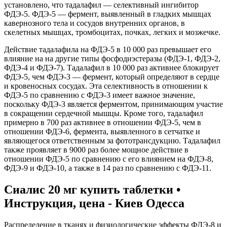
установлено, что тадалафил — селективный ингибитор
ФДЭ-5. ФДЭ-5 — фермент, выявленный в гладких мышцах
кавернозного тела и сосудов внутренних органов, в
скелетных мышцах, тромбоцитах, почках, легких и мозжечке.
Действие тадалафила на ФДЭ-5 в 10 000 раз превышает его
влияние на на другие типы фосфодиэстеразы (ФДЭ-1, ФДЭ-2,
ФДЭ-4 и ФДЭ-7). Тадалафил в 10 000 раз активнее блокирует
ФДЭ-5, чем ФДЭ-3 — фермент, который определяют в сердце
и кровеносных сосудах. Эта селективность в отношении к
ФДЭ-5 по сравнению с ФДЭ-3 имеет важное значение,
поскольку ФДЭ-3 является ферментом, принимающим участие
в сокращении сердечной мышцы. Кроме того, тадалафил
примерно в 700 раз активнее в отношении ФДЭ-5, чем в
отношении ФДЭ-6, фермента, выявленного в сетчатке и
являющегося ответственным за фототрансдукцию. Тадалафил
также проявляет в 9000 раз более мощное действие в
отношении ФДЭ-5 по сравнению с его влиянием на ФДЭ-8,
ФДЭ-9 и ФДЭ-10, а также в 14 раз по сравнению с ФДЭ-11.
Сиалис 20 мг купить таблетки •
Инструкция, цена - Киев Одесса
Распределение в тканях и физиологические эффекты ФДЭ-8 и