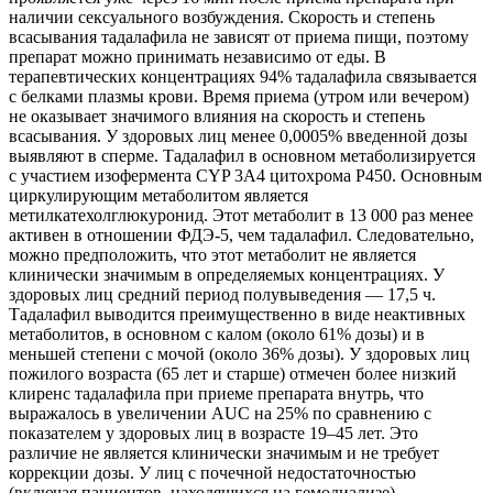
наличии сексуального возбуждения. Скорость и степень
всасывания тадалафила не зависят от приема пищи, поэтому
препарат можно принимать независимо от еды. В
терапевтических концентрациях 94% тадалафила связывается
с белками плазмы крови. Время приема (утром или вечером)
не оказывает значимого влияния на скорость и степень
всасывания. У здоровых лиц менее 0,0005% введенной дозы
выявляют в сперме. Тадалафил в основном метаболизируется
с участием изофермента CYP 3А4 цитохрома Р450. Основным
циркулирующим метаболитом является
метилкатехолглюкуронид. Этот метаболит в 13 000 раз менее
активен в отношении ФДЭ-5, чем тадалафил. Следовательно,
можно предположить, что этот метаболит не является
клинически значимым в определяемых концентрациях. У
здоровых лиц средний период полувыведения — 17,5 ч.
Тадалафил выводится преимущественно в виде неактивных
метаболитов, в основном с калом (около 61% дозы) и в
меньшей степени с мочой (около 36% дозы). У здоровых лиц
пожилого возраста (65 лет и старше) отмечен более низкий
клиренс тадалафила при приеме препарата внутрь, что
выражалось в увеличении AUC на 25% по сравнению с
показателем у здоровых лиц в возрасте 19–45 лет. Это
различие не является клинически значимым и не требует
коррекции дозы. У лиц с почечной недостаточностью
(включая пациентов, находящихся на гемодиализе),