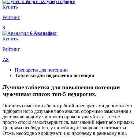
5.Супер п-форсе
Купить
Рейтинг
8
6.Аванафил
Купить
Рейтинг
7.8
Препараты для потенции
Таблетки для подавления потенции
Лучшие таблетки для повышения потенции
мужчинам список топ-5 недорогих.
Опишіть симптоми або потрібний препарат - ми допоможемо
підібрати його дозування або аналог, оформимо замовлення з
доставкою додому чи просто проконсультуйтеся. І це не
просто спосіб самоствердитися, змагальний ефект або примха.
Це пряма необхідність у виробництві здорового потомства.
Отже, необхідно вирішувати цю проблему в ранньому віці,