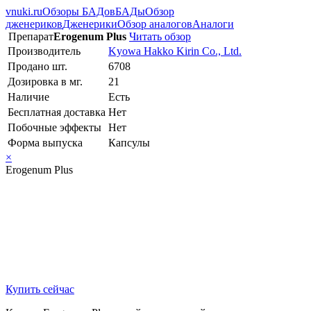
vnuki.ru
Обзоры БАДов
БАДы
Обзор
дженериков
Дженерики
Обзор аналогов
Аналоги
Препарат
Erogenum Plus
Читать обзор
Производитель
Kyowa Hakko Kirin Co., Ltd.
Продано шт.
6708
Дозировка в мг.
21
Наличие
Есть
Бесплатная доставка
Нет
Побочные эффекты
Нет
Форма выпуска
Капсулы
×
Erogenum Plus
Купить сейчас