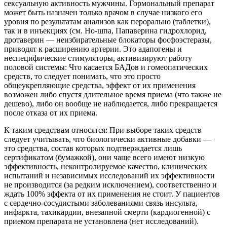
сексуальную активность мужчины. Гормональный препарат
может быть назначен только врачом в случае низкого его
уровня по результатам анализов как перорально (таблетки),
так и в инъекциях (см. Но-шпа, Папаверина гидрохлорид,
дротаверин — неизбирательные блокаторы фосфоэстеразы,
приводят к расширению артерии. Это адапогены и
неспецифические стимуляторы, активизируют работу
половой системы: Что касается БАДов и гомеопатических
средств, то следует понимать, что это просто
общеукрепляющие средства, эффект от их применения
возможен либо спустя длительное время приема (что также не
дешево), либо он вообще не наблюдается, либо прекращается
после отказа от их приема.
К таким средствам относятся: При выборе таких средств
следует учитывать, что биологически активные добавки —
это средства, состав которых подтверждается лишь
сертификатом (бумажкой), они чаще всего имеют низкую
эффективность, неконтролируемое качество, клинических
испытаний и независимых исследований их эффективности
не производится (за редким исключением), соответственно и
ждать 100% эффекта от их применения не стоит. У пациентов
с сердечно-сосудистыми заболеваниями связь инсульта,
инфаркта, тахикардии, внезапной смерти (кардиогенной) с
приемом препарата не установлена (нет исследований).