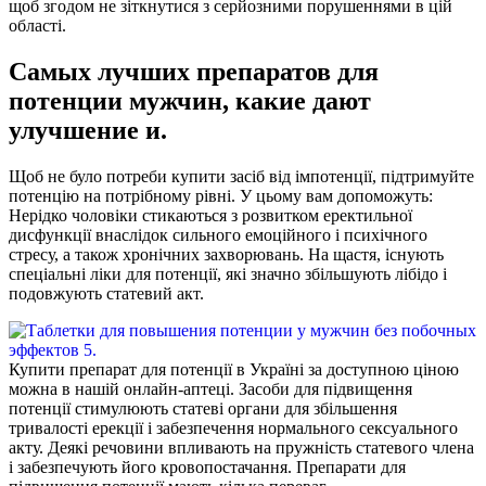
щоб згодом не зіткнутися з серйозними порушеннями в цій
області.
Самых лучших препаратов для
потенции мужчин, какие дают
улучшение и.
Щоб не було потреби купити засіб від імпотенції, підтримуйте
потенцію на потрібному рівні. У цьому вам допоможуть:
Нерідко чоловіки стикаються з розвитком еректильної
дисфункції внаслідок сильного емоційного і психічного
стресу, а також хронічних захворювань. На щастя, існують
спеціальні ліки для потенції, які значно збільшують лібідо і
подовжують статевий акт.
Купити препарат для потенції в Україні за доступною ціною
можна в нашій онлайн-аптеці. Засоби для підвищення
потенції стимулюють статеві органи для збільшення
тривалості ерекції і забезпечення нормального сексуального
акту. Деякі речовини впливають на пружність статевого члена
і забезпечують його кровопостачання. Препарати для