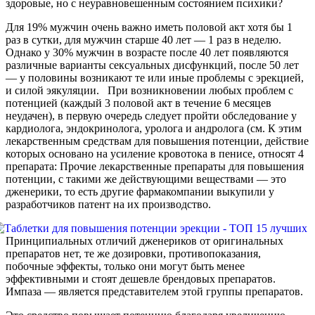
здоровые, но с неуравновешенным состоянием психики?
Для 19% мужчин очень важно иметь половой акт хотя бы 1
раз в сутки, для мужчин старше 40 лет — 1 раз в неделю.
Однако у 30% мужчин в возрасте после 40 лет появляются
различные варианты сексуальных дисфункций, после 50 лет
— у половины возникают те или иные проблемы с эрекцией,
и силой эякуляции. При возникновении любых проблем с
потенцией (каждый 3 половой акт в течение 6 месяцев
неудачен), в первую очередь следует пройти обследование у
кардиолога, эндокринолога, уролога и андролога (см. К этим
лекарственным средствам для повышения потенции, действие
которых основано на усиление кровотока в пенисе, относят 4
препарата: Прочие лекарственные препараты для повышения
потенции, с такими же действующими веществами — это
дженерики, то есть другие фармакомпании выкупили у
разработчиков патент на их производство.
Принципиальных отличий дженериков от оригинальных
препаратов нет, те же дозировки, противопоказания,
побочные эффекты, только они могут быть менее
эффективными и стоят дешевле брендовых препаратов.
Импаза — является представителем этой группы препаратов.