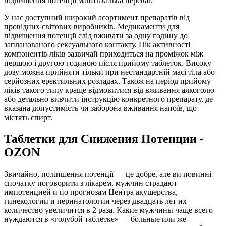
підвищення потенції мають кілька переваг.
У нас доступний широкий асортимент препаратів від
провідних світових виробників. Медикаменти для
підвищення потенції слід вживати за одну годину до
запланованого сексуального контакту. Пік активності
компонентів ліків зазвичай приходиться на проміжок між
першою і другою годиною після прийому таблеток. Високу
дозу можна прийняти тільки при нестандартній масі тіла або
серйозних еректильних розладах. Також на період прийому
ліків такого типу краще відмовитися від вживання алкоголю
або детально вивчити інструкцію конкретного препарату, де
вказана допустимість чи заборона вживання напоїв, що
містять спирт.
Таблетки для Снижения Потенции -
OZON
Звичайно, поліпшення потенції — це добре, але ви повинні
спочатку поговорити з лікарем. мужчин страдают
импотенцией и по прогнозам Центра акушерства,
гинекологии и перинатологии через двадцать лет их
количество увеличится в 2 раза. Какие мужчины чаще всего
нуждаются в «голубой таблетке» — больные или же