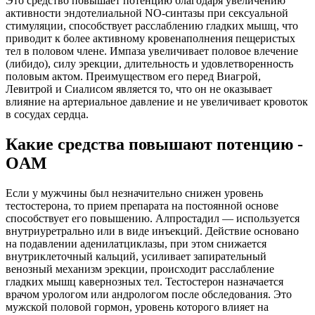
Это средство повышает потенцию благодаря увеличению
активности эндотелиальной NO-синтазы при сексуальной
стимуляции, способствует расслаблению гладких мышц, что
приводит к более активному кровенаполнения пещеристых
тел в половом члене. Импаза увеличивает половое влечение
(либидо), силу эрекции, длительность и удовлетворенность
половым актом. Преимуществом его перед Виагрой,
Левитрой и Сиалисом является то, что он не оказывает
влияние на артериальное давление и не увеличивает кровоток
в сосудах сердца.
Какие средства повышают потенцию -
OAM
Если у мужчины был незначительно снижен уровень
тестостерона, то прием препарата на постоянной основе
способствует его повышению. Алпростадил — используется
внутриуретрально или в виде инъекций. Действие основано
на подавлении аденилатциклазы, при этом снижается
внутриклеточный кальций, усиливает запирательный
венозный механизм эрекции, происходит расслабление
гладких мышц кавернозных тел. Тестостерон назначается
врачом урологом или андрологом после обследования. Это
мужской половой гормон, уровень которого влияет на