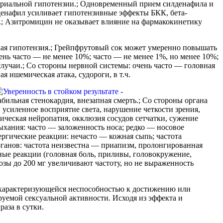
териальной гипотензии.; Одновременный прием силденафила и
денафил усиливает гипотензивные эффекты БКК, бета-
; Азитромицин не оказывает влияние на фармакокинетику
кая гипотензия.; Грейпфрутовый сок может умеренно повышать
нь часто — не менее 10%; часто — не менее 1%, но менее 10%;
случаи.; Со стороны нервной системы: очень часто — головная
ая ишемическая атака, судороги, в т.ч.
ильная стенокардия, внезапная смерть.; Со стороны органа
усиленное восприятие света, нарушение четкости зрения,
ическая нейропатия, окклюзия сосудов сетчатки, сужение
дыхания: часто — заложенность носа; редко — носовое
ергические реакции: нечасто — кожная сыпь; частота
ганов: частота неизвестна — приапизм, пролонгированная
ьные реакции (головная боль, приливы, головокружение,
озы до 200 мг увеличивают частоту, но не выраженность
характеризующейся неспособностью к достижению или
руемой сексуальной активности. Исходя из эффекта и
раза в сутки.