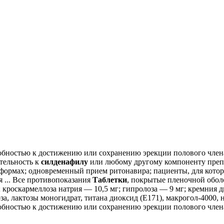
бностью к достижению или сохранению эрекции полового члена,
тельность к
силденафилу
или любому другому компоненту препа
формах; одновременный прием ритонавира; пациенты, для которы
 ... Все противопоказания
Таблетки
, покрытые пленочной оболо
 кроскармеллоза натрия — 10,5 мг; гипролоза — 9 мг; кремния 
за, лактозы моногидрат, титана диоксид (E171), макрогол-4000, 
бностью к достижению или сохранению эрекции полового члена,