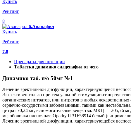
Купить
Рейтинг
8
6.Аванафил
Купить
Рейтинг
7.8
Препараты для потенции
Таблетки динамико силденафил от чего
Динамико таб. п/о 50мг №1 -
Лечение эректильной дисфункции, характеризующейся неспосо
Эффективен только при сексуальной стимуляции.гиперчувстви
органических нитратов, или нитратов в любых лекарственных 
сердечно-сосудистыми заболеваниями, такими как нестабильная
цитрат 70,24 мг; вспомогательные вещества: МКЦ — 205,76 мг;
мг; оболочка пленочная: Opadry II 31F58914 белый (гипромелло
Лечение эректильной дисфункции, характеризующейся неспосо