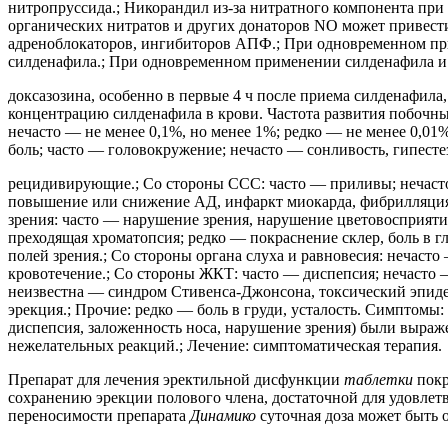
нитропруссида.; Никорандил из-за нитратного компонента пр
органических нитратов и других донаторов NO может привести
адреноблокаторов, ингибиторов АПФ.; При одновременном пр
силденафила.; При одновременном применении силденафила и а
доксазозина, особенно в первые 4 ч после приема силденафил
концентрацию силденафила в крови. Частота развития побочны
нечасто — не менее 0,1%, но менее 1%; редко — не менее 0,01%
боль; часто — головокружение; нечасто — сонливость, гипестез
рецидивирующие.; Со стороны CCC: часто — приливы; нечаст
повышение или снижение АД, инфаркт миокарда, фибрилляция п
зрения: часто — нарушение зрения, нарушение цветовосприяти
преходящая хроматопсия; редко — покраснение склер, боль в г
полей зрения.; Со стороны органа слуха и равновесия: нечасто
кровотечение.; Со стороны ЖКТ: часто — диспепсия; нечасто —
неизвестна — синдром Стивенса-Джонсона, токсический эпиде
эрекция.; Прочие: редко — боль в груди, усталость. Симптомы
диспепсия, заложенность носа, нарушение зрения) были выраже
нежелательных реакций.; Лечение: симптоматическая терапия.
Препарат для лечения эректильной дисфункции
таблетки
покр
сохранению эрекции полового члена, достаточной для удовлетв
переносимости препарата
Динамико
суточная доза может быть о