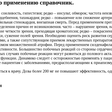
о применению справочник.
 сонливость, гипестезия; редко – инсульт, обморок; частота неиз
дцебиения, тахикардия; редко – повышение или снижение артер
абильная стенокардия, внезапная смерть. Перед применением пр
деления причин ее возникновения. часто – нарушение зрения, 
е четкости зрения, преходящая хроматопсия; редко – покраснение
ки, сужение полей зрения. Необходимо оценить риск развития с
иями, а также сопутствующим приемом лекарственных препарат
ромом множественной атрофии. Перед применением силденафила
ктивности. Большинство побочных реакций со стороны сердечно
чных случаях побочные реакции могут развиться до полового ак
исфункции. Динамико следует с осторожностью применять у пац
е пациентам с заболеваниями, предрасполагающими к приапизму 
ться к врачу. Дозы более 200 мг не повышают эффективность, о
и