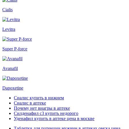
Cialis
Levitra
Super P-force
Avanafil
Dapoxetine
Сиалис купить в нижнем
Сиалис в аптеке
Почему нет виагры в аптеке
Силденафил с3 купить недорого
Уденафил купить в аптеке цена в москве
Таблетки для потенции мужчин в аптеках омска цена