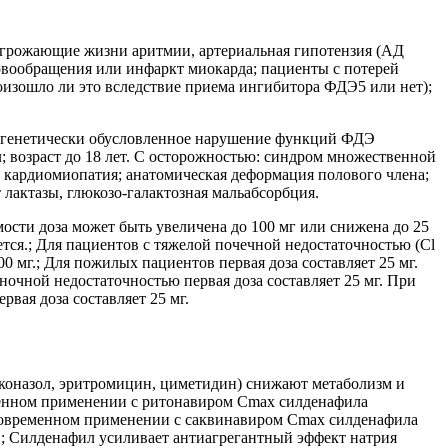
 угрожающие жизни аритмии, артериальная гипотензия (АД
кровообращения или инфаркт миокарда; пациенты с потерей
роизошло ли это вследствие приема ингибитора ФДЭ5 или нет);
т генетически обусловленное нарушение функций ФДЭ
л; возраст до 18 лет. С осторожностью: синдром множественной
я кардиомиопатия; анатомическая деформация полового члена;
лактазы, глюкозо-галактозная мальабсорбция.
мости доза может быть увеличена до 100 мг или снижена до 25
ется.; Для пациентов с тяжелой почечной недостаточностью (Cl
0 мг.; Для пожилых пациентов первая доза составляет 25 мг.
ночной недостаточностью первая доза составляет 25 мг. При
вая доза составляет 25 мг.
коназол, эритромицин, циметидин) снижают метаболизм и
еменном применении с ритонавиром Сmax силденафила
дновременном применении с саквинавиром Сmax силденафила
; Силденафил усиливает антиагрегантный эффект натрия