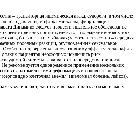
вестна – транзиторная ишемическая атака, судороги, в том числе
иального давления, инфаркт миокарда, фибрилляция
епарата Динамико следует провести тщательное обследование
нарушение цветовосприятия; нечасто – поражение конъюктивы,
 склер, боль в глазных яблоках; частота неизвестна – передняя
ерьезных побочных реакций, обусловленных сексуальной
ов. Особенно подвержены гипотензивному эффекту силденафила
 у таких пациентов необходимо исключить риск
-сосудистой системы развиваются непосредственно после
та. Не рекомендуется одновременное применение нескольких
иентов с анатомическими деформациями полового члена
(серповидно-клеточная анемия, миеломная болезнь, лейкоз).
днако увеличивают, частоту и выраженность дозозависимых