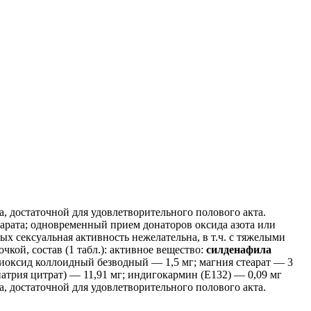
 достаточной для удовлетворительного полового акта.
рата; одновременный прием донаторов оксида азота или
х сексуальная активность нежелательна, в т.ч. с тяжелыми
чкой, состав (1 табл.): активное вещество:
силденафила
диоксид коллоидный безводный — 1,5 мг; магния стеарат — 3
натрия цитрат) — 11,91 мг; индигокармин (Е132) — 0,09 мг
 достаточной для удовлетворительного полового акта.