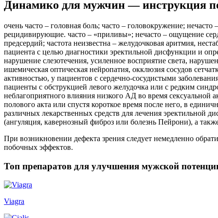
Динамико для мужчин — инструкция п
очень часто – головная боль; часто – головокружение; нечасто –
рецидивирующие. часто – «приливы»; нечасто – ощущение сер
предсердий; частота неизвестна – желудочковая аритмия, нест
пациента с целью диагностики эректильной дисфункции и опре
нарушение слезотечения, усиленное восприятие света, нарушени
ишемическая оптическая нейропатия, окклюзия сосудов сетчат
активностью, у пациентов с сердечно-сосудистыми заболеван
пациенты с обструкцией левого желудочка или с редким синд
неблагоприятного влияния низкого АД во время сексуальной а
полового акта или спустя короткое время после него, в едини
различных лекарственных средств для лечения эректильной д
(ангуляция, кавернозный фиброз или болезнь Пейрони), а такж
При возникновении дефекта зрения следует немедленно обрати
побочных эффектов.
Топ препаратов для улучшения мужской потенци
Viagra