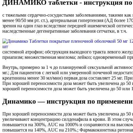
ДИНАМИКО таблетки - инструкция по 
с тяжелыми сердечно-сосудистыми заболеваниями, такими как 
менее 90/50 мм рт. ст.), артериальная гипертензия (АД более 
зрения на один глаз вследствие передней ишемической оптичес
наследственные дегенеративные заболевания сетчатки, в т.ч.
системной атрофии; обструкция выходного тракта левого желуд
приапизм; множественная миелома; лейкоз; одновременный при
Внутрь, примерно за 1 ч до планируемой сексуальной активност
мг.; Для пациентов с легкой или умеренной почечной недостат
креатинина менее 30 мл/мин) первая доза составляет 25 мг. Пр
При хорошей переносимости доза может быть увеличена до 50 и
хорошей переносимости доза может быть увеличена до 50 или 1
Динамико — инструкция по применени
При хорошей переносимости доза может быть увеличена до 50
увеличивают концентрацию силденафила в крови. В этом случ
повышается на 300%, AUC на 1000% и сохраняются на высоком
повышается на 140%, AUC на 210%.; Фармакокинетика ритонав