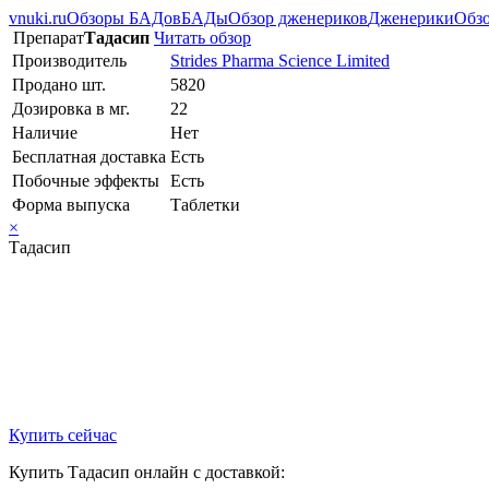
vnuki.ru
Обзоры БАДов
БАДы
Обзор дженериков
Дженерики
Обзо
Препарат
Тадасип
Читать обзор
Производитель
Strides Pharma Science Limited
Продано шт.
5820
Дозировка в мг.
22
Наличие
Нет
Бесплатная доставка
Есть
Побочные эффекты
Есть
Форма выпуска
Таблетки
×
Тадасип
Купить сейчас
Купить Тадасип онлайн с доставкой: