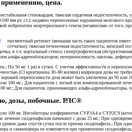
применению, цена.
нестабильная стенокардия, тяжелая сердечная недостаточность,
170/100 мм рт. ст.); недавно перенесенные нарушения мозгового 
кой нейропатии неартериального генеза (независимо от того, п
пигментный ретинит (меньшая часть таких пациентов имее
сетчатки); тяжелая печеночная недостаточность; женский по
очка, в т.ч. аортальный стеноз; гипертрофическая обструктивна
ем альфа-адреноблокаторов; непереносимость лактозы, дефицит 
и.; По 50 мг 1 раз в сутки. С учетом эффективности и переноси
очностью (Cl креатинина 30–80 мл/мин) коррекция дозы не требу
и хорошей переносимости доза может быть увеличена до 50 или 10
ли 100 мг.; Для пациентов с легкой или компенсированной пече
00 мг.; Для пациентов, принимающих альфа-адреноблокаторы, пер
ю, дозы, побочные. РЛС®
 или 100 мг. Ингибиторы изоферментов CYP3A4 и CYP2C9 (кето
ае лечение силденафилом начинают с дозы 25 мг.; При одновр
 уровне даже спустя сутки после приема силденафила.; При о
ира и саквинавира не изменяется при применении силденафила.