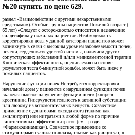
№20 купить по цене 629.
раздел «Взаимодействие с другими лекарственными
средствами»). Особые группы пациентов Пожилой возраст (
65 лет) «Следует с осторожностью относится к назначению
силденафила у пожилых пациентов. Необходимость
корректировки дозы у данной категории пациентов может
возникнуть в связи с высоким уровнем заболеваемости почек,
печени, сердечно-сосудистой системы, наличием других
сопутствующих заболеваний и/или медикаментозной терапии.
Клиническая эффективность, оцениваемая на основе
результатов теста 6-минутной ходьбы, может быть ниже у
пожилых пациентов.
Нарушение функции почек Не требуется корректировки
начальной дозы у пациентов с нарушением функции почек,
включая тяжёлое нарушение функции почек (клиренс
креатинина Гиперчувствительность к активной субстанции
или любому из вспомогательных веществ. Совместное
применение с донаторами оксида азота (такими как
амилнитрит) или нитратами в любой форме по причине
гипотензивных эффектов нитратов (см. раздел
«Фармакодинамика»), Совместное применение со
стимуляторами гуанилатциклазы, такими как риоцигуат, в