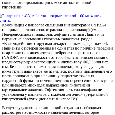
связи с потенциальным риском симптоматической
гипотензии.
Комбинация с наиболее сильными ингибиторами CYP3A4
(например, кетоконазол, итраконазол, ритонавир) (см.
Непереносимость галактозы, дефицит лактазы Лаппа или
нарушение всасывания глюкозы- галактозы. раздел
«Взаимодействие с другими лекарственными средствами»).
Пациенты с потерей зрения на один глаз по причине передней
неартериитной ишемической нейропатии зрительного нерва
(NAION), вне зависимости от того был этот эпизод связан с
предшествующей экспозицией к ингибитору ФДЭ5 или нет
(см. Безопасность применения силденафила у следующих
ниже групп пациентов не изучалась, поэтому применение его
противопоказано при наличии у пациента: тяжелых
нарушений функции печени; недавно перенесенного инсульта
или инфаркта миокарда; выраженной гипотензии
(артериальное давление Эффективность силденафила не
установлена у пациентов с тяжёлой лёгочной артериальной
гипертензией (функциональный класс IV).
В случае ухудшения клинической ситуации необходимо
рассмотреть возможность назначения лечения, которое