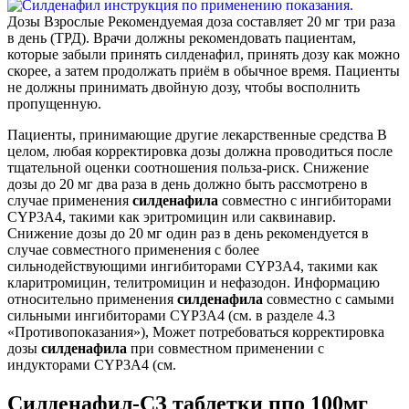
Дозы Взрослые Рекомендуемая доза составляет 20 мг три раза
в день (ТРД). Врачи должны рекомендовать пациентам,
которые забыли принять силденафил, принять дозу как можно
скорее, а затем продолжать приём в обычное время. Пациенты
не должны принимать двойную дозу, чтобы восполнить
пропущенную.
Пациенты, принимающие другие лекарственные средства В
целом, любая корректировка дозы должна проводиться после
тщательной оценки соотношения польза-риск. Снижение
дозы до 20 мг два раза в день должно быть рассмотрено в
случае применения
силденафила
совместно с ингибиторами
CYP3A4, такими как эритромицин или саквинавир.
Снижение дозы до 20 мг один раз в день рекомендуется в
случае совместного применения с более
сильнодействующими ингибиторами CYP3A4, такими как
кларитромицин, телитромицин и нефазодон. Информацию
относительно применения
силденафила
совместно с самыми
сильными ингибиторами CYP3A4 (см. в разделе 4.3
«Противопоказания»), Может потребоваться корректировка
дозы
силденафила
при совместном применении с
индукторами CYP3A4 (см.
Силденафил-СЗ таблетки ппо 100мг