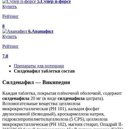
5.Супер п-форсе
Купить
Рейтинг
8
6.Аванафил
Купить
Рейтинг
7.8
Препараты для потенции
Силденафил таблетки состав
Силденафил — Википедия
Каждая таблетка, покрытая плёночной оболочкой, содержит
силденафила
20 мг (в виде
силденафила
цитрата).
Вспомогательные вещества: целлюлоза
микрокристаллическая (PH 101), кальция фосфат
двухосновной (безводный), кроскармеллоза натрия,
гидроксипропилметилцеллюлоза (5 CPS), целлюлоза
микрокристаллическая (PH 102), магния стеарат, Опадрай II-