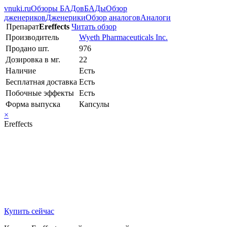
vnuki.ru
Обзоры БАДов
БАДы
Обзор
дженериков
Дженерики
Обзор аналогов
Аналоги
Препарат
Ereffects
Читать обзор
Производитель
Wyeth Pharmaceuticals Inc.
Продано шт.
976
Дозировка в мг.
22
Наличие
Есть
Бесплатная доставка
Есть
Побочные эффекты
Есть
Форма выпуска
Капсулы
×
Ereffects
Купить сейчас