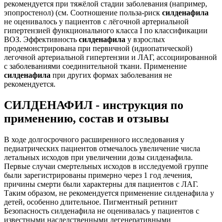
рекомендуется при тяжёлой стадии заболевания (например,
эпопростенол) (см. Соотношение польза-риск
силденафила
не оценивалось у пациентов с лёгочной артериальной
гипертензией функционального класса I по классификации
ВОЗ. Эффективность
силденафила
у взрослых
продемонстрирована при первичной (идиопатической)
легочной артериальной гипертензии и ЛАГ, ассоциированной
с заболеваниями соединительной ткани. Применение
силденафила
при других формах заболевания не
рекомендуется.
СИЛДЕНАФИЛ - инструкция по
применению, состав и отзывы
В ходе долгосрочного расширенного исследования у
педиатрических пациентов отмечалось увеличение числа
летальных исходов при увеличении дозы силденафила.
Первые случаи смертельных исходов в исследуемой группе
были зарегистрированы примерно через 1 год лечения,
причины смерти были характерны для пациентов с ЛАГ.
Таким образом, не рекомендуется применение силденафила у
детей, особенно длительное. Пигментный ретинит
Безопасность силденафила не оценивалась у пациентов с
известными наследственными дегенеративными