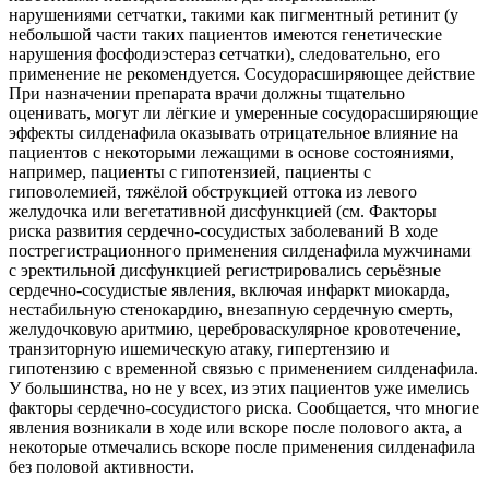
нарушениями сетчатки, такими как пигментный ретинит (у
небольшой части таких пациентов имеются генетические
нарушения фосфодиэстераз сетчатки), следовательно, его
применение не рекомендуется. Сосудорасширяющее действие
При назначении препарата врачи должны тщательно
оценивать, могут ли лёгкие и умеренные сосудорасширяющие
эффекты силденафила оказывать отрицательное влияние на
пациентов с некоторыми лежащими в основе состояниями,
например, пациенты с гипотензией, пациенты с
гиповолемией, тяжёлой обструкцией оттока из левого
желудочка или вегетативной дисфункцией (см. Факторы
риска развития сердечно-сосудистых заболеваний В ходе
пострегистрационного применения силденафила мужчинами
с эректильной дисфункцией регистрировались серьёзные
сердечно-сосудистые явления, включая инфаркт миокарда,
нестабильную стенокардию, внезапную сердечную смерть,
желудочковую аритмию, цереброваскулярное кровотечение,
транзиторную ишемическую атаку, гипертензию и
гипотензию с временной связью с применением силденафила.
У большинства, но не у всех, из этих пациентов уже имелись
факторы сердечно-сосудистого риска. Сообщается, что многие
явления возникали в ходе или вскоре после полового акта, а
некоторые отмечались вскоре после применения силденафила
без половой активности.