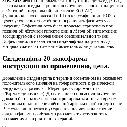
31K58643 белый (гипромеллоза 15с Р, титана диоксид (Е171),
лактозы моногидрат, триацетин) Лечение взрослых пациентов
с лёгочной артериальной гипертензией (ЛАГ)
функционального класса II и III по классификации ВОЗ в
целях улучшения способности переносить физическую
нагрузку. Эффективность была продемонстрирована при
первичной лёгочной гипертензии и лёгочной гипертензии,
ассоциируемой с заболеванием соединительной ткани.
Эффективность назначения
силденафила
пациентам, у
которых уже начато лечение бозентаном, не установлена.
Силденафил-20-максфарма
инструкция по применению, цена.
Добавление силденафила к терапии бозентаном не оказывает
положительного влияния на толерантность к физической
нагрузке (см. разделы «Меры предосторожности»,
«Фармакодинамика»). Дозы и способ применения Лечение
должно быть назначено и контролироваться только врачом,
имеющим опыт лечения лёгочной артериальной гипертензии.
В случае клинического ухудшения, несмотря на лечение
силденафилом, необходимо рассмотреть возможность
назначения альтернативных терапий.