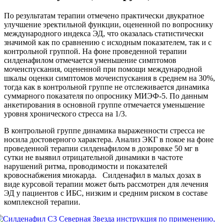
По результатам терапии отмечено практически двукратное
улучшение эректильной функции, оцененной по вопроснику
международного индекса ЭД, что оказалась статистически
значимой как по сравнению с исходным показателем, так и с
контрольной группой. На фоне проведенной терапии
силденафилом отмечается уменьшение симптомов
мочеиспускания, оцененной при помощи международной
шкалы оценки симптомов мочеиспускания в среднем на 30%,
тогда как в контрольной группе не отслеживается динамика
суммарного показателя по опроснику МИЭФ-5. По данным
анкетирования в основной группе отмечается уменьшение
уровня хронического стресса на 1/3.
В контрольной группе динамика выраженности стресса не
носила достоверного характера. Анализ ЭКГ в покое на фоне
проведенной терапии силденафилом в дозировке 50 мг в
сутки не выявил отрицательной динамики в частоте
нарушений ритма, проводимости и показателей
кровоснабжения миокарда. Силденафил в малых дозах в
виде курсовой терапии может быть рассмотрен для лечения
ЭД у пациентов с ИБС, низким и средним риском в составе
комплексной терапии.