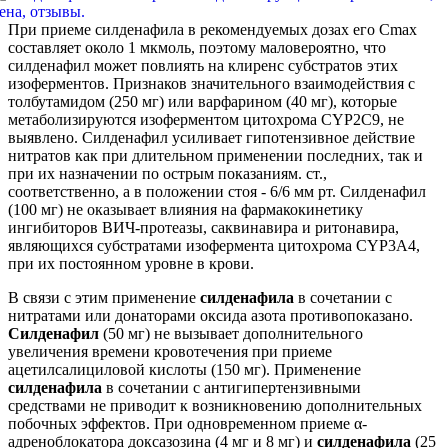
При приеме силденафила в рекомендуемых дозах его Сmax
составляет около 1 мкмоль, поэтому маловероятно, что
силденафил может повлиять на клиренс субстратов этих
изоферментов. Признаков значительного взаимодействия с
толбутамидом (250 мг) или варфарином (40 мг), которые
метаболизируются изоферментом цитохрома CYP2C9, не
выявлено. Силденафил усиливает гипотензивное действие
нитратов как при длительном применении последних, так и
при их назначении по острым показаниям. ст.,
соответственно, а в положении стоя - 6/6 мм рт. Силденафил
(100 мг) не оказывает влияния на фармакокинетику
ингибиторов ВИЧ-протеазы, саквинавира и ритонавира,
являющихся субстратами изофермента цитохрома CYP3A4,
при их постоянном уровне в крови.
В связи с этим применение
силденафила
в сочетании с
нитратами или донаторами оксида азота противопоказано.
Силденафил
(50 мг) не вызывает дополнительного
увеличения времени кровотечения при приеме
ацетилсалициловой кислоты (150 мг). Применение
силденафила
в сочетании с антигипертензивными
средствами не приводит к возникновению дополнительных
побочных эффектов. При одновременном приеме α-
адреноблокатора доксазозина (4 мг и 8 мг) и
силденафила
(25