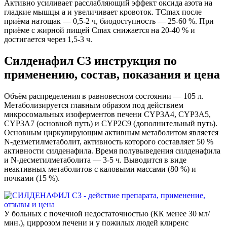
Активно усиливает расслабляющий эффект оксида азота на
гладкие мышцы а и увеличивает кровоток. TCmax после
приёма натощак — 0,5-2 ч, биодоступность — 25-60 %. При
приёме с жирной пищей Cmax снижается на 20-40 % и
достигается через 1,5-3 ч.
Силденафил С3 инструкция по
применению, состав, показания и цена
Объём распределения в равновесном состоянии — 105 л.
Метаболизируется главным образом под действием
микросомальных изоферментов печени CYP3A4, CYP3A5,
CYP3A7 (основной путь) и CYP2C9 (дополнительный путь).
Основным циркулирующим активным метаболитом является
N-дезметилметаболит, активность которого составляет 50 %
активности силденафила. Время полувыведения силденафила
и N-десметилметаболита — 3-5 ч. Выводится в виде
неактивных метаболитов с каловыми массами (80 %) и
почками (15 %).
У больных с почечной недостаточностью (КК менее 30 мл/
мин.), циррозом печени и у пожилых людей клиренс