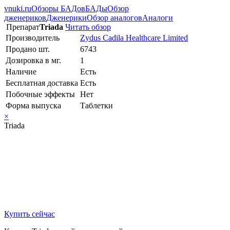
vnuki.ru
Обзоры БАДов
БАДы
Обзор
дженериков
Дженерики
Обзор аналогов
Аналоги
Препарат
Triada
Читать обзор
Производитель
Zydus Cadila Healthcare Limited
Продано шт.
6743
Дозировка в мг.
1
Наличие
Есть
Бесплатная доставка
Есть
Побочные эффекты
Нет
Форма выпуска
Таблетки
×
Triada
Купить сейчас