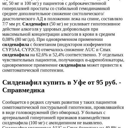
мг, 50 мг и 100 мг) у пациентов с доброкачественной
гиперплазией простаты со стабильной гемодинамикой
среднее дополнительное снижение систолического/
диастолического АД в положении лежа на спине, составляло
7/7 мм рт.
Силденафил
(50 мг) не усиливает гипотензивное
действие алкоголя у здоровых добровольцев при
максимальной концентрации алкоголя в крови в среднем
0,08% (80 мг/дл). При одновременном применении
силденафила
с бозентаном (индуктором изоферментов
CYP3A4, CYP2C9) отмечалось снижение AUC и Сmax
силденафила
на 62,6% и 52,4% соответственно. У отдельных
чувствительных пациентов, получающих α-адреноблокаторы,
одновременное применение
силденафила
может привести к
симптоматической гипотензии.
Силденафил купить в Уфе от 95 руб. -
Справмедика
Сообщается о редких случаях развития у таких пациентов
симптоматической постуральной гипотензии, проявлявшейся
в виде головокружений (без обморока). У больных с
артериальной гипертонией признаков взаимодействия
силденафила (100 мг) с амлодипином не выявлено.
Силденафил увеличивал AUC и Сmax бозентана на 49,8% и