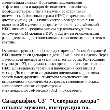
силденафила снижен Проведены исследования
эффективности и кардио безопасности ингибитора
фосфодиэстеразы 5 типа у мужчин со стабильной
ишемической болезнью сердца (ИБС) и эректильной
дисфункцией (ЭД). В клиническое исследование были
включены 50 мужчин в возрасте 40–69 лет со стабильной
ИБС, низким и средним риском сердечно-сосудистых
осложнений. Мужчины с ИБС и ЭД путем рандомизации
распределены в две сопоставимые по основным показателям
группы.
Основная группа (n = 27) наряду с прежней базовой терапией
ИБС получала
силденафил
в дозе 25 мг 3 раза в неделю. Через
1 месяц доза препарата увеличивалась до 50 мг. Контрольная
группа (n = 23) получала только прежнюю базовую терапию
ИБС. Длительность терапии и наблюдения составила 3
месяца. До и после исследования оценивались: динамика
эректильной функции, симптомы мочеиспускания,
выраженности хронического стресса, гемодинамических,
антропометрических параметров и
электрокардиографических (ЭКГ) показателей.
Силденафил-С3" "Северная звезда"
отзывы мужчин, инструкция по.