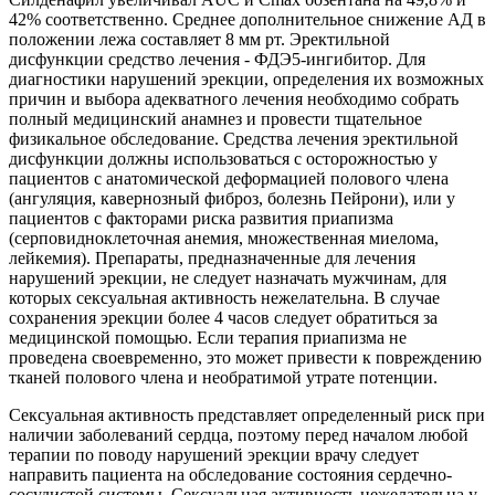
42% соответственно. Среднее дополнительное снижение АД в
положении лежа составляет 8 мм рт. Эректильной
дисфункции средство лечения - ФДЭ5-ингибитор. Для
диагностики нарушений эрекции, определения их возможных
причин и выбора адекватного лечения необходимо собрать
полный медицинский анамнез и провести тщательное
физикальное обследование. Средства лечения эректильной
дисфункции должны использоваться с осторожностью у
пациентов с анатомической деформацией полового члена
(ангуляция, кавернозный фиброз, болезнь Пейрони), или у
пациентов с факторами риска развития приапизма
(серповидноклеточная анемия, множественная миелома,
лейкемия). Препараты, предназначенные для лечения
нарушений эрекции, не следует назначать мужчинам, для
которых сексуальная активность нежелательна. В случае
сохранения эрекции более 4 часов следует обратиться за
медицинской помощью. Если терапия приапизма не
проведена своевременно, это может привести к повреждению
тканей полового члена и необратимой утрате потенции.
Сексуальная активность представляет определенный риск при
наличии заболеваний сердца, поэтому перед началом любой
терапии по поводу нарушений эрекции врачу следует
направить пациента на обследование состояния сердечно-
сосудистой системы. Сексуальная активность нежелательна у