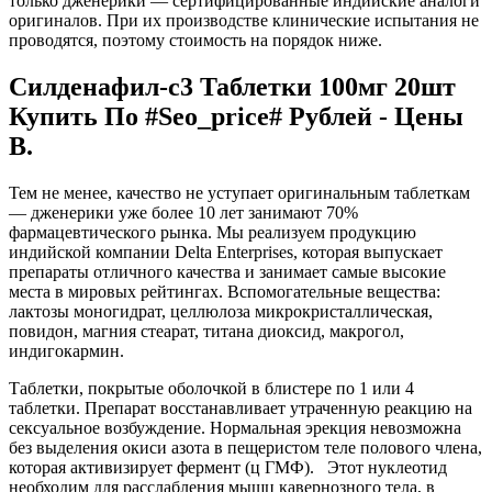
только дженерики — сертифицированные индийские аналоги
оригиналов. При их производстве клинические испытания не
проводятся, поэтому стоимость на порядок ниже.
Силденафил-с3 Таблетки 100мг 20шт
Купить По #Seo_price# Рублей - Цены
В.
Тем не менее, качество не уступает оригинальным таблеткам
— дженерики уже более 10 лет занимают 70%
фармацевтического рынка. Мы реализуем продукцию
индийской компании Delta Enterprises, которая выпускает
препараты отличного качества и занимает самые высокие
места в мировых рейтингах. Вспомогательные вещества:
лактозы моногидрат, целлюлоза микрокристаллическая,
повидон, магния стеарат, титана диоксид, макрогол,
индигокармин.
Таблетки, покрытые оболочкой в блистере по 1 или 4
таблетки. Препарат восстанавливает утраченную реакцию на
сексуальное возбуждение. Нормальная эрекция невозможна
без выделения окиси азота в пещеристом теле полового члена,
которая активизирует фермент (ц ГМФ). Этот нуклеотид
необходим для расслабления мышц кавернозного тела, в