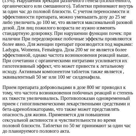
(13%). Нарушения эрекции различного генеза (психогенного,
органического или смешанного). Таблетки принимают внутрь
за один час до половой близости. С учетом переносимости и
эффективности препарата, можно уменьшить дозу до 25 мг
либо увеличить до 100 мг, что является максимальной разовой
дозой. Для лиц пожилого возраста не нужно изменять
стандартную дозировку. При нарушении функции почек: при
наличии При передозировке побочные эффекты проявляются
более явно. Для женщин препарат производится под марками:
Ladygra, Womenra, Femalegra. Доза 200 мг не является более
эффективной, однако частота возникновения реакций выше.
При сочетании с органическими нитратами усиливается их
гипотензивный эффект, что может привести к летальному
исходу. Активным компонентом таблеток также является ,
эквивалентный 50 мг или 100 мг силденафила.
Прием препарата добровольцами в дозе 800 мг приводил к
тому, что частота возникновения побочных реакций и степень
их тяжести увеличивались. Противопоказан одновременный
прием с гипогликемическими лекарственными средствами и
бета-адреноблокаторами, что также может представлять
опасность для жизни. Применяется для повышения
сексуальной активности и чувствительности во время
половой близости. Таблетки по 50 мг принимают за один час
до планируемого полового акта.