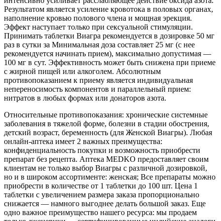
интенсивно усиливает расслабляющее действие оксида азота.
Результатом является усиление кровотока в половых органах,
наполнение кровью полового члена и мощная эрекция.
Эффект наступает только при сексуальной стимуляции.
Принимать таблетки Виагра рекомендуется в дозировке 50 мг
раз в сутки за Минимальная доза составляет 25 мг (с нее
рекомендуется начинать прием), максимально допустимая —
100 мг в сут. Эффективность может быть снижена при приеме
с жирной пищей или алкоголем. Абсолютным
противопоказанием к приему является индивидуальная
непереносимость компонентов и параллельный прием:
нитратов в любых формах или донаторов азота.
Относительные противопоказания: хронические системные
заболевания в тяжелой форме, болезни в стадии обострения,
детский возраст, беременность (для Женской Виагры). Любая
онлайн-аптека имеет 2 важных преимущества:
конфиденциальность покупки и возможность приобрести
препарат без рецепта. Аптека MEDKO предоставляет своим
клиентам не только выбор Виагры с различной дозировкой,
но и в широком ассортименте: женская; Все препараты можно
приобрести в количестве от 1 таблетки до 100 шт. Цена 1
таблетки с увеличением размера заказа пропорционально
снижается — намного выгоднее делать большой заказ. Еще
одно важное преимущество нашего ресурса: мы продаем