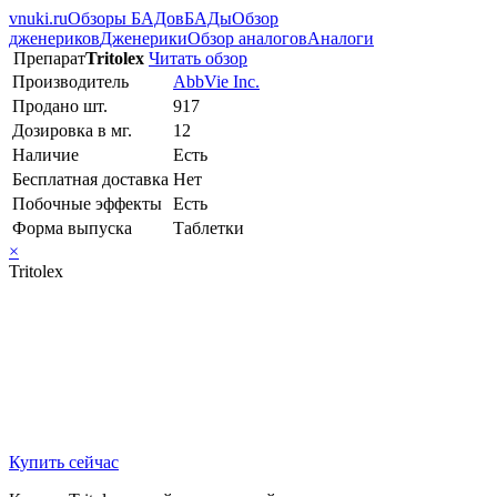
vnuki.ru
Обзоры БАДов
БАДы
Обзор
дженериков
Дженерики
Обзор аналогов
Аналоги
Препарат
Tritolex
Читать обзор
Производитель
AbbVie Inc.
Продано шт.
917
Дозировка в мг.
12
Наличие
Есть
Бесплатная доставка
Нет
Побочные эффекты
Есть
Форма выпуска
Таблетки
×
Tritolex
Купить сейчас