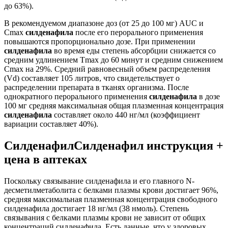
до 63%).
В рекомендуемом диапазоне доз (от 25 до 100 мг) AUC и
Сmax
силденафила
после его перорального применения
повышаются пропорционально дозе. При применении
силденафила
во время еды степень абсорбции снижается со
средним удлинением Tmax до 60 минут и средним снижением
Cmax на 29%. Средний равновесный объем распределения
(Vd) составляет 105 литров, что свидетельствует о
распределении препарата в тканях организма. После
однократного перорального применения
силденафила
в дозе
100 мг средняя максимальная общая плазменная концентрация
силденафила
составляет около 440 нг/мл (коэффициент
вариации составляет 40%).
СилденафилСилденафил инструкция +
цена в аптеках
Поскольку связывание силденафила и его главного N-
десметилметаболита с белками плазмы крови достигает 96%,
средняя максимальная плазменная концентрация свободного
силденафила достигает 18 нг/мл (38 нмоль). Степень
связывания с белками плазмы крови не зависит от общих
концентраций силденафила. Есть данные, что у здоровых