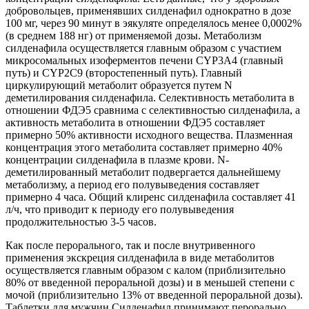
добровольцев, применявших силденафил однократно в дозе
100 мг, через 90 минут в эякуляте определялось менее 0,0002%
(в среднем 188 нг) от применяемой дозы. Метаболизм
силденафила осуществляется главным образом с участием
микросомальных изоферментов печени CYP3A4 (главный
путь) и CYP2C9 (второстепенный путь). Главный
циркулирующий метаболит образуется путем N
деметилирования силденафила. Селективность метаболита в
отношении ФДЭ5 сравнима с селективностью силденафила, а
активность метаболита в отношении ФДЭ5 составляет
примерно 50% активности исходного вещества. Плазменная
концентрация этого метаболита составляет примерно 40%
концентрации силденафила в плазме крови. N-
деметилированный метаболит подвергается дальнейшему
метаболизму, а период его полувыведения составляет
примерно 4 часа. Общий клиренс силденафила составляет 41
л/ч, что приводит к периоду его полувыведения
продолжительностью 3-5 часов.
Как после перорального, так и после внутривенного
применения экскреция силденафила в виде метаболитов
осуществляется главным образом с калом (приблизительно
80% от введенной пероральной дозы) и в меньшей степени с
мочой (приблизительно 13% от введенной пероральной дозы).
Таблетки для мужчин Силденафил принимают перорально,