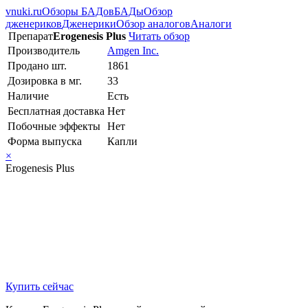
vnuki.ru
Обзоры БАДов
БАДы
Обзор
дженериков
Дженерики
Обзор аналогов
Аналоги
Препарат
Erogenesis Plus
Читать обзор
Производитель
Amgen Inc.
Продано шт.
1861
Дозировка в мг.
33
Наличие
Есть
Бесплатная доставка
Нет
Побочные эффекты
Нет
Форма выпуска
Капли
×
Erogenesis Plus
Купить сейчас