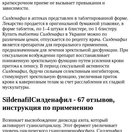
краткосрочном приеме не вызывает привыкания и
зависимости.
Силденафил
в аптеках представлен в таблетированной форме.
Лекарство продается в оригинальной бумажной упаковке, в
форме таблеток, по 1–4 штуки в блистере, по 1 блистеру.
Купить
таблетки
Силденафил
в Украине можно по
различным
ценам
, отпускается по рецепту врача.
Силденафил
является препаратом для перорального применения,
предназначенным для лечения эректильной дисфункции. При
сексуальном возбуждении препарат восстанавливает
пониженную эректильную функцию путем усиления крови
притока к пенису. В период сексуальной активности
Силденафил
, будучи сильным селективным ингибитором,
стимулирует эректильную функцию, увеличивая приток
крови к кавернозным телам за счет расслабления их гладкой
мускулатуры.
SildenafilСилденафил - 67 отзывов,
инструкция по применению
Возникает высвобождение диоксида азота, который
активирует гуанилатциклазу. Этот фермент увеличивает
уровень циклического гуанозинмонофосфата. Силденафил