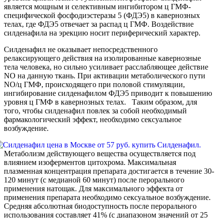
является мощным и селективным ингибитором ц ГМФ-
специфической фосфодиэстеразы 5 (ФДЭ5) в кавернозных
телах, где ФДЭ5 отвечает за распад ц ГМФ. Воздействие
силденафила на эрекцию носит периферический характер.
Силденафил не оказывает непосредственного
релаксирующего действия на изолированные кавернозные
тела человека, но сильно усиливает расслабляющее действие
NO на данную ткань. При активации метаболического пути
NO/ц ГМФ, происходящего при половой стимуляции,
ингибирование силденафилом ФДЭ5 приводит к повышению
уровня ц ГМФ в кавернозных телах. Таким образом, для
того, чтобы силденафил повлек за собой необходимый
фармакологический эффект, необходимо сексуальное
возбуждение.
Метаболизм действующего вещества осуществляется под
влиянием изоферментов цитохрома. Максимальная
плазменная концентрация препарата достигается в течение 30-
120 минут (с медианой 60 минут) после перорального
применения натощак. Для максимального эффекта от
применения препарата необходимо сексуальное возбуждение.
Средняя абсолютная биодоступность после перорального
использования составляет 41% (с диапазоном значений от 25