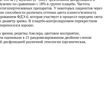
ужчин по сравнению с 18% в группе плацебо. Частота
антигипертензивных препаратов. У некоторых пациентов через
е способности различать оттенки цвета (синего/зеленого).
ированием ФДЭ-6, которая участвует в процессе передачи света
ли диаметр зрачка. В плацебо-контролируемом перекрестном
 переносился хорошо.
зрения, решетка Амслера, цветовое восприятие,
ила оценивали в 21 рандомизированном двойном слепом
ной дисфункцией различной этиологии (органическая,