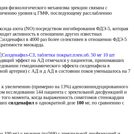
я физиологического механизма эрекции связана с
увеличению уровня ц ГМФ, последующему расслаблению
оксида азота (NO) посредством ингибирования ФДЭ-5, которая
сходит активность в отношении других известных
Силденафил в 4000 раз более селективен в отношении ФДЭ-5
ократимости миокарда.
ходящий эффект на АД отмечался у пациентов, принимавших
ледовании гемодинамического эффекта силденафила в
ной артерии) с АД и д АД в состоянии покоя уменьшалось на 7
ил к увеличению (примерно на 13%) аденозининдуцированного
мом исследовании 144 пациента с эректильной дисфункцией и
 того момента, когда выраженность симптомов стенокардии
вших
силденафил
в однократной дозе
100
мг, по сравнению с
 100 мг) у мужчин (n=568) с эректильной дисфункцией и