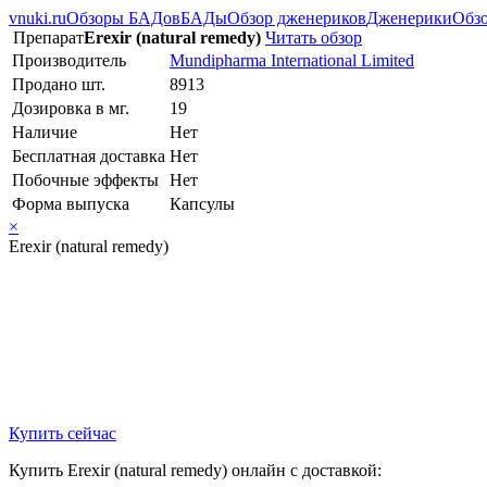
vnuki.ru
Обзоры БАДов
БАДы
Обзор дженериков
Дженерики
Обзо
Препарат
Erexir (natural remedy)
Читать обзор
Производитель
Mundipharma International Limited
Продано шт.
8913
Дозировка в мг.
19
Наличие
Нет
Бесплатная доставка
Нет
Побочные эффекты
Нет
Форма выпуска
Капсулы
×
Erexir (natural remedy)
Купить сейчас
Купить Erexir (natural remedy) онлайн с доставкой: