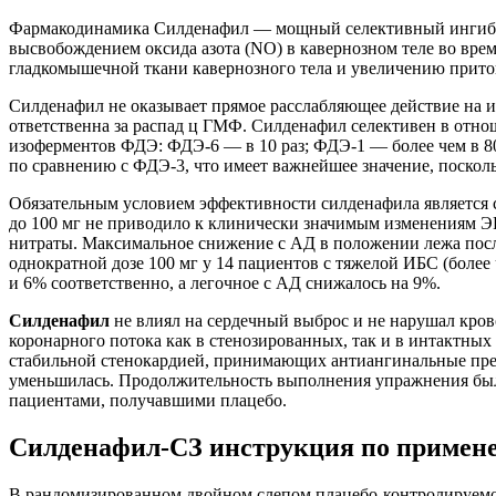
Фармакодинамика Силденафил — мощный селективный ингибит
высвобождением оксида азота (NO) в кавернозном теле во вре
гладкомышечной ткани кавернозного тела и увеличению прито
Силденафил не оказывает прямое расслабляющее действие на и
ответственна за распад ц ГМФ. Силденафил селективен в отно
изоферментов ФДЭ: ФДЭ-6 — в 10 раз; ФДЭ-1 — более чем в 8
по сравнению с ФДЭ-3, что имеет важнейшее значение, поско
Обязательным условием эффективности силденафила является 
до 100 мг не приводило к клинически значимым изменениям Э
нитраты. Максимальное снижение с АД в положении лежа после
однократной дозе 100 мг у 14 пациентов с тяжелой ИБС (более
и 6% соответственно, а легочное с АД снижалось на 9%.
Силденафил
не влиял на сердечный выброс и не нарушал кро
коронарного потока как в стенозированных, так и в интактны
стабильной стенокардией, принимающих антиангинальные преп
уменьшилась. Продолжительность выполнения упражнения была 
пациентами, получавшими плацебо.
Силденафил-СЗ инструкция по примене
В рандомизированном двойном слепом плацебо-контролируемом