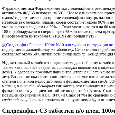
Фармакокинетика Фармакокинетика силденафила в рекомендуемом
активность ФДЭ-5 человека на 50%. После однократного приема
нмоль) и достигается при приеме силденафила внутрь натощак 
метаболита с белками плазмы крови составляет около 96% и н
уменьшается в среднем на 29%, а Tmax увеличивается на 60 ми
188 нг) обнаружено в сперме через 90 мин после приема преп
и изофермента цитохрома СYР2С9 (минорный путь).
подвергается дальнейшему метаболизму. Селективность действи
составляет около 50% активности силденафила. Концентрация 
N-деметильный метаболит подвергается дальнейшему метаболиз
так же как после в/в введения,
силденафил
выводится в виде ме
дозы). У здоровых пожилых пациентов (старше 65 лет) клирен
лет). Возраст не оказывает клинически значимое влияние на ч
степени почечной недостаточности фармакокинетика
силденаф
мл/мин) клиренс
силденафила
снижается, что приводит к прим
функции почек у пациентов той же возрастной группы. У пац
повышению значения AUC (84%) и Cmax (47%) по сравнению с
силденафила
у больных с тяжелыми нарушениями функции пече
Силденафил-СЗ таблетки п/о плен. 100м