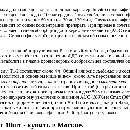
 диапазоне доз носит линейный характер. In vitro силденафил 
 силденафила в дозе 100 мг средняя Cmax свободного силденафи
в среднем в течение 60 мин (от 30 до 120 мин). Связь силдена
е зависит от общей концентрации препарата. При приеме в соче
н, однако степень абсорбции достоверно не изменяется (AUC сн
арата. Силденафил метаболизируется главным образом в печени 
Основной циркулирующий активный метаболит, образующийс
я этого метаболита в отношении ФДЭ сопоставима с таковой сил
метаболита в плазме крови здоровых добровольцев составляла о
му; T1/2 составляет около 4 ч. Общий клиренс
силденафила
сост
таболитов, в основном кишечником (около 80% пероральной доз
с
силденафила
снижен, а концентрация свободного
силденафила
в
астоту развития побочных эффектов. При легкой (Cl креатинина
ила
после однократного приема внутрь в дозе 50 мг не изменяет
ерно двукратному увеличению значения AUC (
100
%) и Cmax (88
иентов с циррозом печени (стадии А и В по классификации Чай
 таковыми показателями при нормальной функции печени у пац
ни (стадия С по классификации Чайлд-Пью) не изучалась.
г 10шт - купить в Москве.