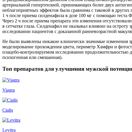
артериальной гипертензией, принимающих более двух антигип
неблагоприятных эффектов была сравнима с таковой в других 
1 ч после приема силденафила в дозе 100 мг с помощью теста 
Через 2 ч после приема препарата эти изменения отсутствовал
в сетчатке глаза. Силденафил не оказывал влияние на остроту
исследовании пациентов с доказанной ранневозрастной макуля
Не были выявлены никакие клинически значимые изменения зре
моделирование прохождения цвета, периметр Хамфри и фотост
плацебо-контролируемом исследовании продолжительностью до 6
психогенная или смешанная).
Топ препаратов для улучшения мужской потенци
Viagra
Cialis
Levitra