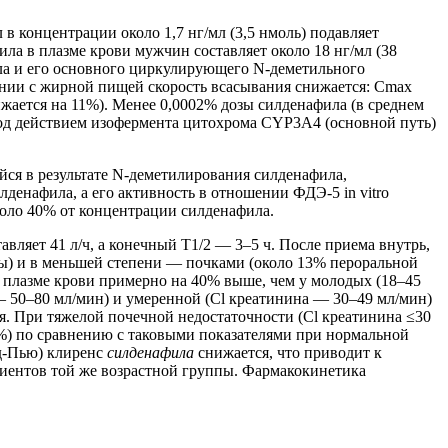
в концентрации около 1,7 нг/мл (3,5 нмоль) подавляет
ла в плазме крови мужчин составляет около 18 нг/мл (38
фила и его основного циркулирующего N-деметильного
тании с жирной пищей скорость всасывания снижается: Сmax
ижается на 11%). Менее 0,0002% дозы силденафила (в среднем
под действием изофермента цитохрома СYР3А4 (основной путь)
я в результате N-деметилирования силденафила,
денафила, а его активность в отношении ФДЭ-5 in vitro
коло 40% от концентрации силденафила.
авляет 41 л/ч, а конечный T1/2 — 3–5 ч. После приема внутрь,
ы) и в меньшей степени — почками (около 13% пероральной
 плазме крови примерно на 40% выше, чем у молодых (18–45
 — 50–80 мл/мин) и умеренной (Cl креатинина — 30–49 мл/мин)
ся. При тяжелой почечной недостаточности (Cl креатинина ≤30
%) по сравнению с таковыми показателями при нормальной
лд-Пью) клиренс
силденафила
снижается, что приводит к
иентов той же возрастной группы. Фармакокинетика