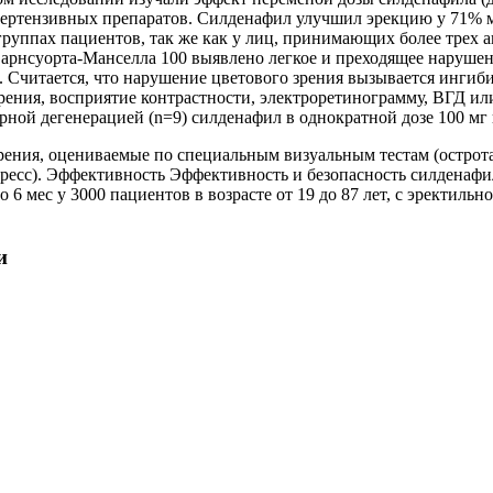
ертензивных препаратов. Силденафил улучшил эрекцию у 71% м
группах пациентов, так же как у лиц, принимающих более трех 
Фарнсуорта-Манселла 100 выявлено легкое и преходящее нарушени
и. Считается, что нарушение цветового зрения вызывается ингиб
 зрения, восприятие контрастности, электроретинограмму, ВГД и
рной дегенерацией (n=9) силденафил в однократной дозе 100 мг
ния, оцениваемые по специальным визуальным тестам (острота 
ресс). Эффективность Эффективность и безопасность силденаф
 мес у 3000 пациентов в возрасте от 19 до 87 лет, с эректиль
и