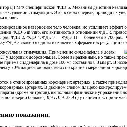
ор ц ГМФ-специфической ФДЭ-5. Механизм действия Реализаци
мя сексуальной стимуляции. Это, в свою очередь, приводит к 
ка крови.
золированное кавернозное тело человека, но усиливает эффект 
шении ФДЭ-5 in vitro, его активность в отношении ФДЭ-5 прево
0 раз; ФДЭ-2, ФДЭ-4, ФДЭ-7 — ФДЭ-11 — более чем в 700 раз. 
льку ФДЭ-3 является одним из ключевых ферментов регуляции с
сексуальная стимуляция. Применение силденафила в дозах
КГ у здоровых добровольцев. Более выраженный, но также пре
 приема силденафила в дозе 100 мг составило 8,3 мм рт. В исс
 чем у 70% пациентов был стеноз по крайней мере одной коронар
воток в стенозированных коронарных артериях, а также привод
х коронарных артериях. В двойном слепом плацебо-контролируе
араты (кроме нитратов), выполняли физические упражнения до
достоверно больше (19,9 с; 0,9–38,9 с) у пациентов, принима
нию показания.
 исследовании изучали эффект переменой дозы силденафила (до