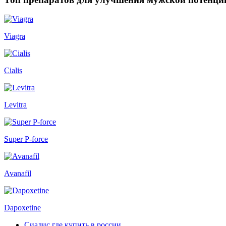
Viagra
Cialis
Levitra
Super P-force
Avanafil
Dapoxetine
Сиалис где купить в россии