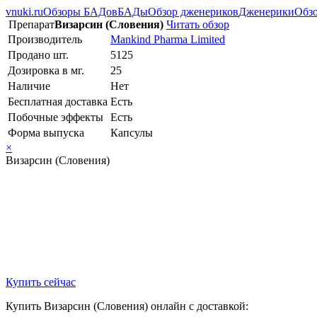
vnuki.ru
Обзоры БАДов
БАДы
Обзор дженериков
Дженерики
Обзо
Препарат
Визарсин (Словения)
Читать обзор
Производитель
Mankind Pharma Limited
Продано шт.
5125
Дозировка в мг.
25
Наличие
Нет
Бесплатная доставка
Есть
Побочные эффекты
Есть
Форма выпуска
Капсулы
×
Визарсин (Словения)
Купить сейчас
Купить Визарсин (Словения) онлайн с доставкой: