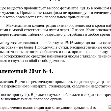
ующее вещество провоцирует выброс ферментов ФДЭ5 в большом
у мужчины. Применение тадалафила не провоцирует изменение ар
с быстро всасывается при пероральном применении.
Максимальная концентрация активного вещества в крови наб
ссами и мочой естественным путем через 17 часов. Комплексна
переутомления. Таблетки разрешено употреблять в любое время 
ндуется использовать 1 таблетку за 15-16 минут до начала полов
зировка – не более 1
таблетки
в сутки. Распространенные осло
, отечность слизистых оболочек и носа, прилив крови к лицу, ш
ой осторожностью средство назначается людям с тяжелой печено
ько в случаях особой необходимости.
пленочной 20мг №4.
ложнения. Врачи не рекомендуют применять средство для устра
е перенесенного инфаркта, стенокардии, сердечной недостаточ
а после приступа). В редких случаях наблюдается сохранение эр
ие мышечных тканей полового органа.
и для лечения импотенция или стимуляции эрекции. Это