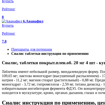
Купить
Рейтинг
8
6.Аванафил
Купить
Рейтинг
7.8
Препараты для потенции
Сиалис таблетки инструкция по применению
Сиалис, таблетки покрыт.плен.об. 20 мг 4 шт - ку
Таблетки
имеют небольшой размер, миндалевидную форму. Покр
109,65 мг; лактозы моногидрат (высушенный распылением) - 17,5 
натрия - 11,2 мг; магния стеарат (растительный) - 0,88 мг. П
моногидрат - 3,72 мг, гипромеллоза - 2,59 мг, титана диоксид -
избирательным ингибиторам фермента ФДЭ5. Он концентрирует
находится в мускулатуре, крови, органах дыхания, глазах и поч
Сиалис инструкция по применению, цена