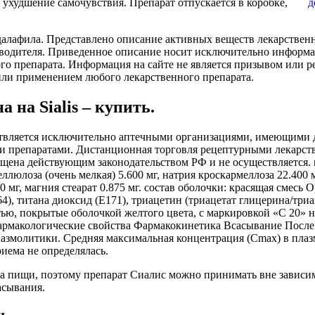
 ухудшение самочувствия. Препарат отпускается в коробке,
адалафила. Представлено описание активных веществ лекарствен
водителя. Приведенное описание носит исключительно информац
о препарата. Информация на сайте не является призывом или р
и/или применением любого лекарственного препарата.
на Sialis – купить.
твляется исключительно аптечными организациями, имеющими 
и препаратами. Дистанционная торговля рецептурными лекарст
ена действующим законодательством РФ и не осуществляется. в
ллюлоза (очень мелкая) 5.600 мг, натрия кроскармеллоза 22.400
0 мг, магния стеарат 0.875 мг. состав оболочки: красящая смесь
, титана диоксид (Е171), триацетин (триацетат глицерина/триаце
ю, покрытые оболочкой желтого цвета, с маркировкой «С 20» н
рмакологические свойства Фармакокинетика Всасывание После 
азмолитики. Средняя максимальная концентрация (Сmax) в плазме
иема не определялась.
ема пищи, поэтому препарат Сиалис можно принимать вне зависи
асывания.
и