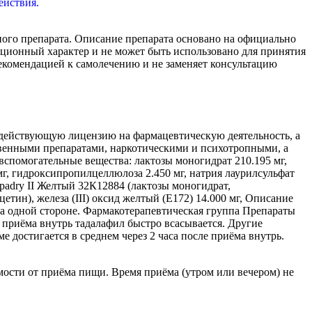
ного препарата. Описание препарата основано на официально
ионный характер и не может быть использовано для принятия
екомендацией к самолечению и не заменяет консультацию
действующую лицензию на фармацевтическую деятельность, а
венными препаратами, наркотическими и психотропными, а
спомогательные вещества: лактозы моногидрат 210.195 мг,
 мг, гидроксипропилцеллюлоза 2.450 мг, натрия лаурилсульфат
 Opadry II Желтый 32К12884 (лактозы моногидрат,
тин), железа (III) оксид желтый (Е172) 14.000 мг, Описание
а одной стороне. Фармакотерапевтическая группа Препараты
приёма внутрь тадалафил быстро всасывается. Другие
 достигается в среднем через 2 часа после приёма внутрь.
мости от приёма пищи. Время приёма (утром или вечером) не