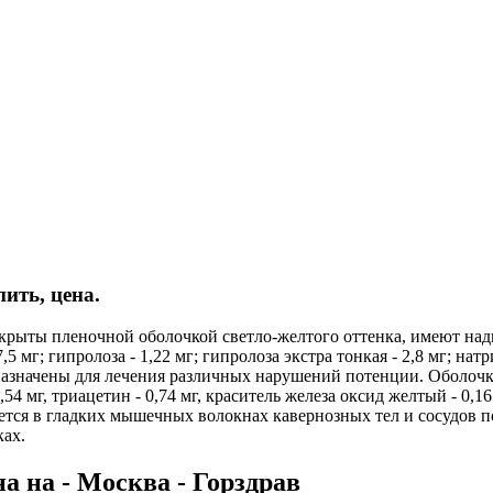
пить, цена.
ыты пленочной оболочкой светло-желтого оттенка, имеют надп
мг; гипролоза - 1,22 мг; гипролоза экстра тонкая - 2,8 мг; натр
редназначены для лечения различных нарушений потенции. Оболоч
 1,54 мг, триацетин - 0,74 мг, краситель железа оксид желтый - 0
ся в гладких мышечных волокнах кавернозных тел и сосудов п
ках.
 на - Москва - Горздрав