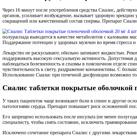
Через 16 минут после употребления средства Сиалис, действ
органов, усиливает возбуждение, вызывает здоровую эрекцию 
сокращений или качественный состав спермы. Препарат Сиали
полураспада выводится в качестве метаболитов с каловыми ма
Поддержание потенции у здоровых мужчин во время стресса и 
Лекарство не раскусывают, обильно запивают жидкостью. Рекоме
поддерживать высокую сексуальную активность. Допустимая до
наблюдаться болезненность и спазмы в поясничном отделе спины
чувствительность к свету, раздражение конъюнктивы. С больш
Использование
Сиалис
при почечной дисфункции возможно тол
Сиалис таблетки покрытые оболочкой 
У таких пациентов чаще возникают боли в спине и другие ос
патологиями сердца. Препарат повышает риск осложнений посл
Его запрещено использовать после инсульта (не менее полугод
специалисту, чтобы снять состояние, исключить травмирован
Исключено сочетание препарата Сиалис с другими лекарствам