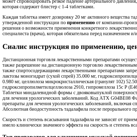
может спровоцировать резкое падение артериального давления,
которая содержит блистер с 1-4 таблетками.
Каждая таблетка имеет дозировку 20 мг активного вещества т
утвержденной инструкции по
применению
от компании-произ
решения о возможности применения конкретного лекарственног
специалиста (врача), которая обязательна перед назначением 
Сиалис инструкция по применению, цена 
Дистанционная торговля лекарственными препаратами осущес
также разрешение на дистанционную торговлю лекарственным
также спиртосодержащими лекарственными препаратами запрещ
лактозы моногидрат (сухой спрей) 35.000 мг, гидроксипропилце
0.980 мг, целлюлоза микрокристаллическая (гранулят 102) 52.50
гидроксипропилметилцеллюлоза 2910, гипромеллоза 15с Р (Е464)
Таблетки миндалевидной формы с двояковыпуклой поверхность
для лечения урологических заболеваний. Код АТХ G04BE08 Фа
препараты для лечения урологических заболеваний, включая сп
Абсолютная биодоступность тадалафила после перорального пр
Скорость и степень всасывания тадалафила не зависят от при
имело клинически значимого эффекта на скорость и степень вс
Топ препаратов для улучшения мужской потенци