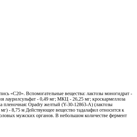
ись «С20». Вспомогательные вещества: лактозы моногидрат -
ия лаурилсульфат - 0,49 мг; МКЦ - 26,25 мг; кроскармеллоза
ка пленочная: Opadry желтый (Y-30-12863-A) (лактозы
,16 мг) - 8,75 м Действующее вещество тадалафил относится к
оловых мужских органов. В небольшом количестве фермент