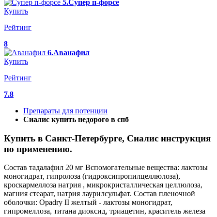
5.Супер п-форсе
Купить
Рейтинг
8
6.Аванафил
Купить
Рейтинг
7.8
Препараты для потенции
Сиалис купить недорого в спб
Купить в Санкт-Петербурге, Сиалис инструкция
по применению.
Состав тадалафил 20 мг Вспомогательные вещества: лактозы
моногидрат, гипролоза (гидроксипропилцеллюлоза),
кроскармеллоза натрия , микрокристаллическая целлюлоза,
магния стеарат, натрия лаурилсульфат. Состав пленочной
оболочки: Opadry II желтый - лактозы моногидрат,
гипромеллоза, титана диоксид, триацетин, краситель железа