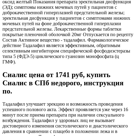
оксид желтый Показания препарата эректильная дисфункция
(ЭД); симптомы нижних мочевых путей у пациентов с
доброкачественной гиперплазией предстательной железы;
эректильная дисфункция у пациентов с симптомами нижних
мочевых путей на фоне доброкачественной гиперплазии
предстательной железы. Лекарственные формы таблетки
покрытые пленочной оболочкой 20мг Отпускается по рецепту
Состав Активное вещество - тадалафил. Фармакологическое
действие Тадалафил является эффективным, обратимым
селективным ингибитором специфической фосфодиэстеразы
типа 5 (ФДЭ-5) циклического гуанозин монофосфата (ц
ГМФ).
Сиалис цена от 1741 руб, купить
Сиалис в СПб недорого, инструкция
по.
Тадалафил улучшает эрекцию и возможность проведения
успешного полового акта. Эффект проявляется уже через 16
минут после приема препарата при наличии сексуального
возбуждения. Тадалафил у здоровых лиц не вызывает
достоверного изменения систолического и диастолического
давления в сравнении с плацебо в положении лежа и в