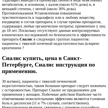
Тадалафил выводится преимущественно в виде неактивных
метаболитов, в основном, с калом (около 61% дозы) и, в
меньшей степени, с мочой (около 36% дозы).
Противопоказания Установленная повышенная
чувствительность к тадалафилу или к любому веществу,
входящему в состав препарата; в случае приема препаратов,
содержащих любые органические нитраты; применение у лиц
до 18 лет. Поскольку отсутствуют данные контролируемых
клинических исследований по безопасности и эффективности
препарата
Сиалис
в следующих группах пациентов:
пациенты с тяжелой почечной недостаточностью (клиренс
креатинина ?
Сиалис купить, цена в Санкт-
Петербурге, Сиалис инструкция по
применению.
30 мл/мин), пациенты с тяжелой печеночной
недостаточностью, таким больным препарат следует назначать
с осторожностью. Препарат Сиалис не предназначен для
применения у женщин. Побочные действия Наиболее часто
отмечаемыми нежелательными эффектами являются головная
боль и диспепсия (11 и 7% случаев, соответственно).
Нежелательные явления, связанные с приемом тадалафила,