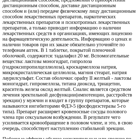
дистанционным способом, доставке дистанционным
способом и (или) передаче физическому лицу дистанционным
способом лекарственных препаратов, наркотических
лекарственных препаратов и психотропных лекарственных
препаратов, а только приводит информацию о наличии
лекарственных средств в организациях, имеющих лицензию
на фармацевтическую деятельность. Информацию о ценах и
наличии товаров при их заказе обязательно уточняйте по
телефонам аптек. В 1 таблетке, покрытой пленочной
оболочкой, содержится: тадалафил 20 мг. Вспомогательные
вещества: лактозы моногидрат, гипролоза
(гидроксипропилцеллюлоза), кроскармеллоза натрия,
микрокристаллическая целлюлоза, магния стеарат, натрия
лаурилсульфат. Состав оболочки: оpadry II желтый - лактозы
моногидрат, гипромеллоза, титана диоксид, триацетин,
краситель железа оксид желтый. Сиалис является средством
лечения эректильной дисфункции(импотенции, расстройств
эрекции) у мужчин и входит в группу препаратов, которые
называются ингибиторами ФДЭ-5 (фосфодиэстеразы 5-го
типа). Препарат расширяет кровеносные сосуды полового
члена при сексуальном возбуждении. В результате чего
усиливается кровообращение в половом члене, и это, в свою
очередь, способствует наступлению стабильной эрекции.
Побочные эффекты обычно незначительные или средние по