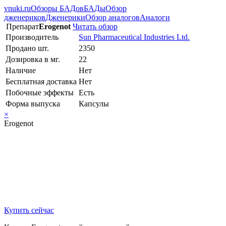
vnuki.ru
Обзоры БАДов
БАДы
Обзор
дженериков
Дженерики
Обзор аналогов
Аналоги
Препарат
Erogenot
Читать обзор
Производитель
Sun Pharmaceutical Industries Ltd.
Продано шт.
2350
Дозировка в мг.
22
Наличие
Нет
Бесплатная доставка
Нет
Побочные эффекты
Есть
Форма выпуска
Капсулы
×
Erogenot
Купить сейчас