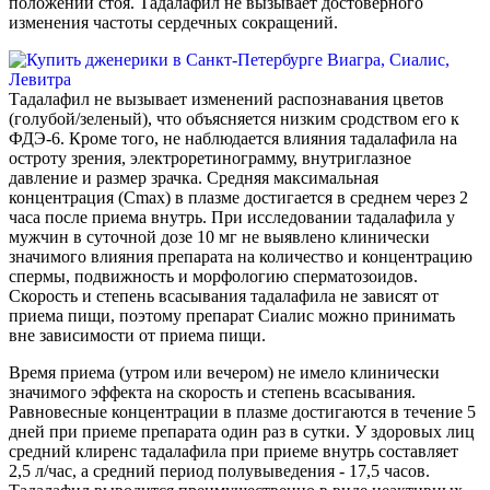
положении стоя. Тадалафил не вызывает достоверного
изменения частоты сердечных сокращений.
Тадалафил не вызывает изменений распознавания цветов
(голубой/зеленый), что объясняется низким сродством его к
ФДЭ-6. Кроме того, не наблюдается влияния тадалафила на
остроту зрения, электроретинограмму, внутриглазное
давление и размер зрачка. Средняя максимальная
концентрация (Сmax) в плазме достигается в среднем через 2
часа после приема внутрь. При исследовании тадалафила у
мужчин в суточной дозе 10 мг не выявлено клинически
значимого влияния препарата на количество и концентрацию
спермы, подвижность и морфологию сперматозоидов.
Скорость и степень всасывания тадалафила не зависят от
приема пищи, поэтому препарат Сиалис можно принимать
вне зависимости от приема пищи.
Время приема (утром или вечером) не имело клинически
значимого эффекта на скорость и степень всасывания.
Равновесные концентрации в плазме достигаются в течение 5
дней при приеме препарата один раз в сутки. У здоровых лиц
средний клиренс тадалафила при приеме внутрь составляет
2,5 л/час, а средний период полувыведения - 17,5 часов.