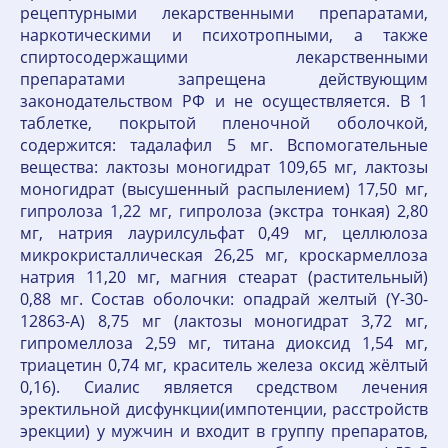
рецептурными лекарственными препаратами,
наркотическими и психотропными, а также
спиртосодержащими лекарственными
препаратами запрещена действующим
законодательством РФ и не осуществляется. В 1
таблетке, покрытой пленочной оболочкой,
содержится: тадалафил 5 мг. Вспомогательные
вещества: лактозы моногидрат 109,65 мг, лактозы
моногидрат (высушенный распылением) 17,50 мг,
гипролоза 1,22 мг, гипролоза (экстра тонкая) 2,80
мг, натрия лаурилсульфат 0,49 мг, целлюлоза
микрокристаллическая 26,25 мг, кроскармеллоза
натрия 11,20 мг, магния стеарат (растительный)
0,88 мг. Состав оболочки: опадрай желтый (Y-30-
12863-A) 8,75 мг (лактозы моногидрат 3,72 мг,
гипромеллоза 2,59 мг, титана диоксид 1,54 мг,
триацетин 0,74 мг, краситель железа оксид жёлтый
0,16). Сиалис является средством лечения
эректильной дисфункции(импотенции, расстройств
эрекции) у мужчин и входит в группу препаратов,