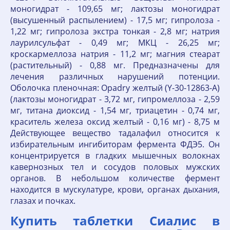
моногидрат - 109,65 мг; лактозы моногидрат
(высушенный распылением) - 17,5 мг; гипролоза -
1,22 мг; гипролоза экстра тонкая - 2,8 мг; натрия
лаурилсульфат - 0,49 мг; МКЦ - 26,25 мг;
кроскармеллоза натрия - 11,2 мг; магния стеарат
(растительный) - 0,88 мг. Предназначены для
лечения различных нарушений потенции.
Оболочка пленочная: Opadry желтый (Y-30-12863-A)
(лактозы моногидрат - 3,72 мг, гипромеллоза - 2,59
мг, титана диоксид - 1,54 мг, триацетин - 0,74 мг,
краситель железа оксид желтый - 0,16 мг) - 8,75 м
Действующее вещество тадалафил относится к
избирательным ингибиторам фермента ФДЭ5. Он
концентрируется в гладких мышечных волокнах
кавернозных тел и сосудов половых мужских
органов. В небольшом количестве фермент
находится в мускулатуре, крови, органах дыхания,
глазах и почках.
Купить таблетки Сиалис в