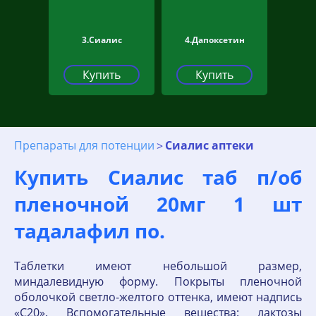
3.Сиалис
4.Дапоксетин
Купить
Купить
Препараты для потенции
Сиалис аптеки
Купить Сиалис таб п/об
пленочной 20мг 1 шт
тадалафил по.
Таблетки имеют небольшой размер,
миндалевидную форму. Покрыты пленочной
оболочкой светло-желтого оттенка, имеют надпись
«С20». Вспомогательные вещества: лактозы