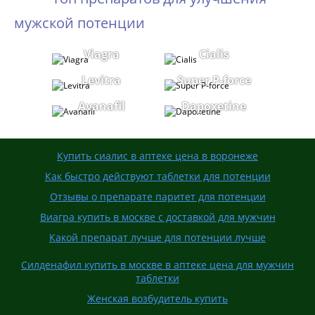
мужской потенции
Viagra
Cialis
Levitra
Super P-force
Avanafil
Dapoxetine
Купить сиалис в аптеке цена в воронеже
Как быстро действуют таблетки для потенции
Отзывы о препарате паритет для потенции
Виагра купить в москве с доставкой для мужчин
Какой препарат лучше для потенции лучше
Силденафил купить в москве в аптеке цена для мужчин
таблетки
Женская возбудитель купить