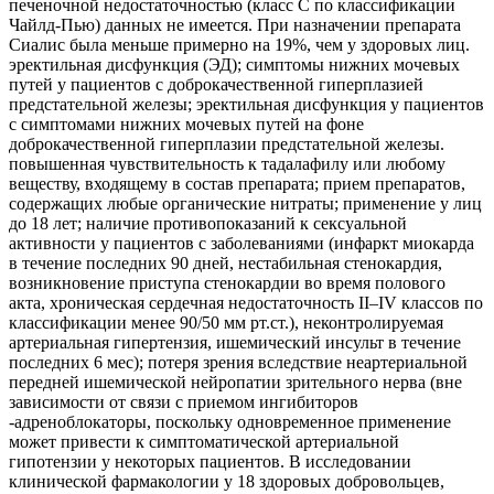
печeночной недостаточностью (класс С по классификации
Чайлд-Пью) данных не имеется. При назначении препарата
Сиалис была меньше примерно на 19%, чем у здоровых лиц.
эректильная дисфункция (ЭД); симптомы нижних мочевых
путей у пациентов с доброкачественной гиперплазией
предстательной железы; эректильная дисфункция у пациентов
с симптомами нижних мочевых путей на фоне
доброкачественной гиперплазии предстательной железы.
повышенная чувствительность к тадалафилу или любому
веществу, входящему в состав препарата; прием препаратов,
содержащих любые органические нитраты; применение у лиц
до 18 лет; наличие противопоказаний к сексуальной
активности у пациентов с заболеваниями (инфаркт миокарда
в течение последних 90 дней, нестабильная стенокардия,
возникновение приступа стенокардии во время полового
акта, хроническая сердечная недостаточность II–IV классов по
классификации менее 90/50 мм рт.ст.), неконтролируемая
артериальная гипертензия, ишемический инсульт в течение
последних 6 мес); потеря зрения вследствие неартериальной
передней ишемической нейропатии зрительного нерва (вне
зависимости от связи с приемом ингибиторов
-адреноблокаторы, поскольку одновременное применение
может привести к симптоматической артериальной
гипотензии у некоторых пациентов. В исследовании
клинической фармакологии у 18 здоровых добровольцев,