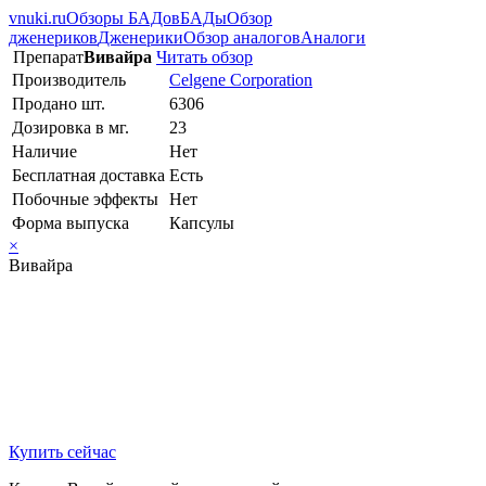
vnuki.ru
Обзоры БАДов
БАДы
Обзор
дженериков
Дженерики
Обзор аналогов
Аналоги
Препарат
Вивайра
Читать обзор
Производитель
Celgene Corporation
Продано шт.
6306
Дозировка в мг.
23
Наличие
Нет
Бесплатная доставка
Есть
Побочные эффекты
Нет
Форма выпуска
Капсулы
×
Вивайра
Купить сейчас