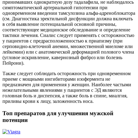
принимавших однократную дозу тадалафила, не наблюдалось
симптоматической артериальной гипотензии при
одновременном введении тамсулозина альфа-адреноблокатора
(см. Диагностика эректильной дисфункции должна включать
в себя выявление потенциальной основной причины,
соответствующее медицинское обследование и определение
тактики лечения. Сиалис следует применять с осторожностью
у пациентов с предрасположенностью к приапизму (при
серповидно-клеточной анемии, множественной миеломе или
лейкемии) или с анатомической деформацией полового члена
(угловое искривление, кавернозный фиброз или болезнь
Пейрони).
Также следует соблюдать осторожность при одновременном
приеме с мощными ингибиторами изофермента не
предназначен для применения у женщин. Наиболее частыми
нежелательными явлениями у пациентов с ЭД являются
головная боль и диспепсия, а также боль в спине, миалгия,
приливы крови к лицу, заложенность носа.
Топ препаратов для улучшения мужской
потенции