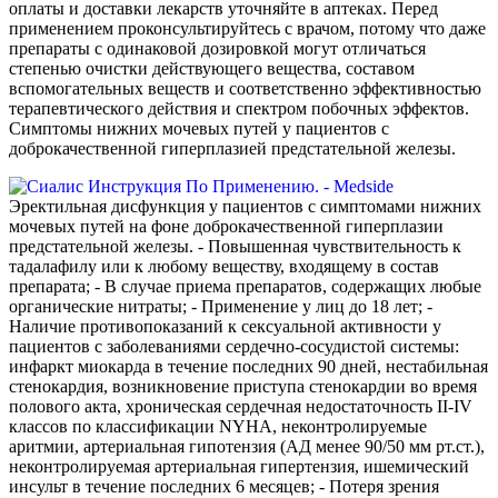
оплаты и доставки лекарств уточняйте в аптеках. Перед
применением проконсультируйтесь с врачом, потому что даже
препараты с одинаковой дозировкой могут отличаться
степенью очистки действующего вещества, составом
вспомогательных веществ и соответственно эффективностью
терапевтического действия и спектром побочных эффектов.
Симптомы нижних мочевых путей у пациентов с
доброкачественной гиперплазией предстательной железы.
Эректильная дисфункция у пациентов с симптомами нижних
мочевых путей на фоне доброкачественной гиперплазии
предстательной железы. - Повышенная чувствительность к
тадалафилу или к любому веществу, входящему в состав
препарата; - В случае приема препаратов, содержащих любые
органические нитраты; - Применение у лиц до 18 лет; -
Наличие противопоказаний к сексуальной активности у
пациентов с заболеваниями сердечно-сосудистой системы:
инфаркт миокарда в течение последних 90 дней, нестабильная
стенокардия, возникновение приступа стенокардии во время
полового акта, хроническая сердечная недостаточность II-IV
классов по классификации NYHA, неконтролируемые
аритмии, артериальная гипотензия (АД менее 90/50 мм рт.ст.),
неконтролируемая артериальная гипертензия, ишемический
инсульт в течение последних 6 месяцев; - Потеря зрения