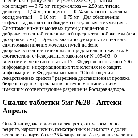
пленочная: Opadry желтый (Y-30-12863-A) (лактозы
моногидрат — 3,72 мг, гипромеллоза — 2,59 мг, титана
диоксид — 1,54 мг, триацетин — 0,74 мг, краситель железа
оксид желтый — 0,16 мг) — 8,75 мг. - Для обеспечения
эффекта тадалафила необходима сексуальная стимуляция. -
Симптомы нижних мочевых путей у пациентов с
доброкачественной гиперплазией предстательной железы (для
дозировки 5 мг). - Эректильная дисфункция у пациентов с
симптомами нижних мочевых путей на фоне
доброкачественной гиперплазии предстательной железы. В
соответствии с Федеральным законом от N 105-ФЗ "О
внесении изменений в статью 15.1 Федерального закона "Об
информации, информационных технологиях и о защите
информации" и Федеральный закон "Об обращении
лекарственных средств" разрешена дистанционная продажа
безрецептурных препаратов, аптечным организациям,
имеющим соответствующее разрешение Росздравнадзора.
Сиалис таблетки 5мг №28 - Аптеки
Апрель
Онлайн-продажа и доставка лекарств, отпускаемых по
рецепту, наркотических, психотропных и лекарств с долей
этилового спирта более 25% запрещена. Актуальные условия