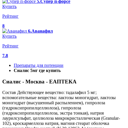
5.Супер п-форсе
Купить
Рейтинг
8
6.Аванафил
Купить
Рейтинг
7.8
Препараты для потенции
Сиалис 5мг где купить
Сиалис - Москва - ЕАПТЕКА
Состав Действующее вещество: тадалафил 5 мг;
вспомогательные вещества: лактозы моногидрат, лактозы
моногидрат (высушенный распылением), гипролоза
(гидроксипропилцеллюлоза), гипролоза
(гидроксипропилцеллюлоза, экстра тонкая), натрия
лаурилсульфат, целлюлоза микрокристаллическая (Granular-
102), кроскармеллоза натрия, магния стеарат оболочка