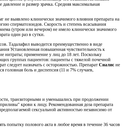
е давление и размер зрачка. Средняя максимальная
мг не выявлено клинически значимого влияния препарата на
гию сперматозоидов. Скорость и степень всасывания
риема (утром или вечером) не имело клинически значимого
рата один раз в сутки.
часов. Тадалафил выводится преимущественно в виде
азания Установленная повышенная чувствительность к
ие нитраты; применение у лиц до 18 лет. Поскольку
щих группах пациентов: пациенты с тяжелой почечной
рат следует назначать с осторожностью. Препарат
Сиалис
не
 головная боль и диспепсия (11 и 7% случаев,
ности, транзиторными и уменьшались при продолжении
приливы" крови к лицу. Рекомендованная доза препарата
 предполагаемой сексуальной активностью независимо от
ть попытку полового акта в любое время в течение 36 часов