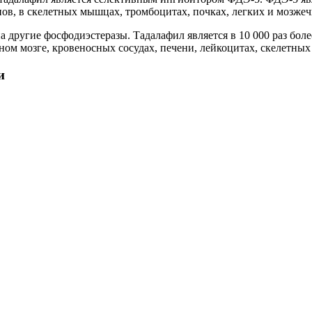
ов, в скелетных мышцах, тромбоцитах, почках, легких и мозжеч
на другие фосфодиэстеразы. Тадалафил является в 10 000 раз б
ом мозге, кровеносных сосудах, печени, лейкоцитах, скелетных
и