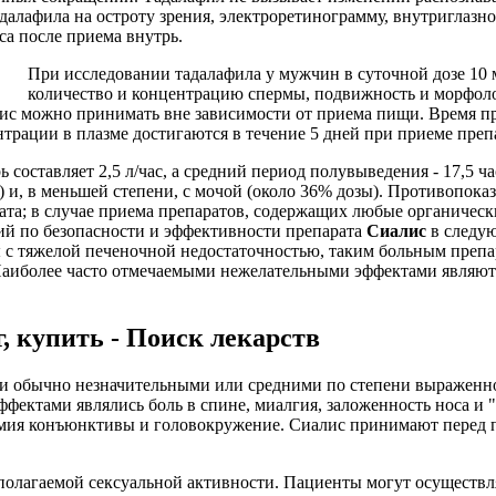
далафила на остроту зрения, электроретинограмму, внутриглазно
са после приема внутрь.
При исследовании тадалафила у мужчин в суточной дозе 10 
количество и концентрацию спермы, подвижность и морфоло
лис можно принимать вне зависимости от приема пищи. Время п
трации в плазме достигаются в течение 5 дней при приеме препа
 составляет 2,5 л/час, а средний период полувыведения - 17,5 
) и, в меньшей степени, с мочой (около 36% дозы). Противопок
ата; в случае приема препаратов, содержащих любые органическ
й по безопасности и эффективности препарата
Сиалис
в следую
ы с тяжелой печеночной недостаточностью, таким больным препа
аиболее часто отмечаемыми нежелательными эффектами являются
, купить - Поиск лекарств
ыли обычно незначительными или средними по степени выражен
ктами являлись боль в спине, миалгия, заложенность носа и "
иперемия конъюнктивы и головокружение. Сиалис принимают перед
полагаемой сексуальной активности. Пациенты могут осуществля