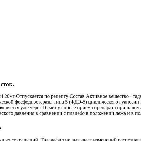
сток.
 20мг Отпускается по рецепту Состав Активное вещество - тад
ской фосфодиэстеразы типа 5 (ФДЭ-5) циклического гуанозин 
является уже через 16 минут после приема препарата при налич
ского давления в сравнении с плацебо в положении лежа и в по
А
чных сокращений. Тадалафил не вызывает изменений распознаван