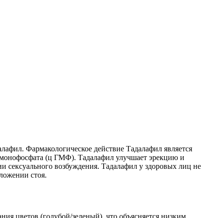
алафил. Фармакологическое действие Тадалафил является
монофосфата (ц ГМФ). Тадалафил улучшает эрекцию и
ии сексуального возбуждения. Тадалафил у здоровых лиц не
ложении стоя.
ия цветов (голубой/зеленый), что объясняется низким