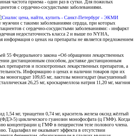
нная частота приема - один раз в сутки. Для пожилых
ациентов с сердечно-сосудистыми заболеваниями.
у мужчин с такими заболеваниями сердца, при которых
пациентов с сердечно-сосудистыми заболеваниями: - инфаркт
ердечная недостаточность класса 2 и выше по NYHA,
ая информация о ценах на препараты не является предложением
тьей 55 Федерального закона «Об обращении лекарственных
тении дистанционным способом, доставке дистанционным
ых препаратов и психотропных лекарственных препаратов, а
тельность. Информацию о ценах и наличии товаров при их
тозы моногидрат 109,65 мг, лактозы моногидрат (высушенный
сталлическая 26,25 мг, кроскармеллоза натрия 11,20 мг, магния
ид 1,54 мг, триацетин 0,74 мг, краситель железа оксид жёлтый
(ФДЭ-5) циклического гуанозин монофосфата (ц ГМФ). Когда
нию концентрации ц ГМФ в пещеристом теле полового члена.
ию. Тадалафил не оказывает эффекта в отсутствии
является ферментом, обнаруженным в гладких мышцах