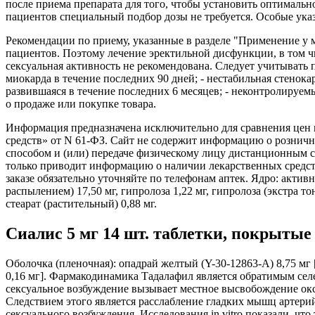
после приема препарата для того, чтобы установить оптимальн
пациентов специальный подбор дозы не требуется. Особые ука
Рекомендации по приему, указанные в разделе "Применение у
пациентов. Поэтому лечение эректильной дисфункции, в том ч
сексуальная активность не рекомендована. Следует учитывать
миокарда в течение последних 90 дней; - нестабильная стенок
развившаяся в течение последних 6 месяцев; - неконтролируе
о продаже или покупке товара.
Информация предназначена исключительно для сравнения цен в
средств» от N 61-ФЗ. Сайт не содержит информацию о розни
способом и (или) передаче физическому лицу дистанционным с
только приводит информацию о наличии лекарственных средст
заказе обязательно уточняйте по телефонам аптек. Ядро: актив
распылением) 17,50 мг, гипролоза 1,22 мг, гипролоза (экстра то
стеарат (растительный) 0,88 мг.
Сиалис 5 мг 14 шт. таблетки, покрытые
Оболочка (пленочная): опадрай желтый (Y-30-12863-A) 8,75 мг [
0,16 мг]. Фармакодинамика Тадалафил является обратимым се
сексуальное возбуждение вызывает местное высвобождение ок
Следствием этого является расслабление гладких мышц артерий
сексуального возбуждения. Исследования in vitro показали, 