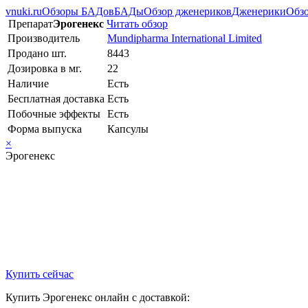
vnuki.ru
Обзоры БАДов
БАДы
Обзор дженериков
Дженерики
Обзо
Препарат
Эрогенекс
Читать обзор
Производитель
Mundipharma International Limited
Продано шт.
8443
Дозировка в мг.
22
Наличие
Есть
Бесплатная доставка
Есть
Побочные эффекты
Есть
Форма выпуска
Капсулы
×
Эрогенекс
Купить сейчас
Купить Эрогенекс онлайн с доставкой: