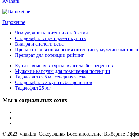
Avanafil
Dapoxetine
Чем улучшить потенцию таблетки
Силденафил спрей джент купить
Виагра и аналоги цена
Препараты для повышения потенции у мужчин быстрого д
Препарат для потенции рейтинг
Купить виагру в курске в аптеке без рецептов
Мужские капсулы для повышения потенции
Тадалафил сз 5 мг северная звезда
Силденафил с3 купить без рецептов
Тадалафил 25 мг
Мы в социальных сетях
© 2023. vnuki.ru. Сексуальная Восстановление: Выберите Эфф