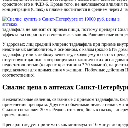
сродством его к ФДЭ-6. Кроме того, не наблюдается влияния та
концентрация (Сmax) в плазме достигается в среднем через 2 ча
тадалафила не зависят от приема пищи, поэтому препарат Сиа
эффекта на скорость и степень всасывания. Равновесные концен
У здоровых лиц средний клиренс тадалафила при приеме внутрь
неактивных метаболитов, в основном, с калом (около 61% дозы
тадалафилу или к любому веществу, входящему в состав препар
отсутствуют данные контролируемых клинических исследовани
недостаточностью (клиренс креатинина ? 30 мл/мин), пациент
предназначен для применения у женщин. Побочные действия Н
соответственно).
Сиалис цена в аптеках Санкт-Петербург
Нежелательные явления, связанные с приемом тадалафила, б
применения препарата. Другими обычными нежелательными эффе
Сиалис составляет 20 мг. Редко - отек век, боль в глазах, г
приема пищи.
Препарат следует принимать как минимум за 16 минут до пред