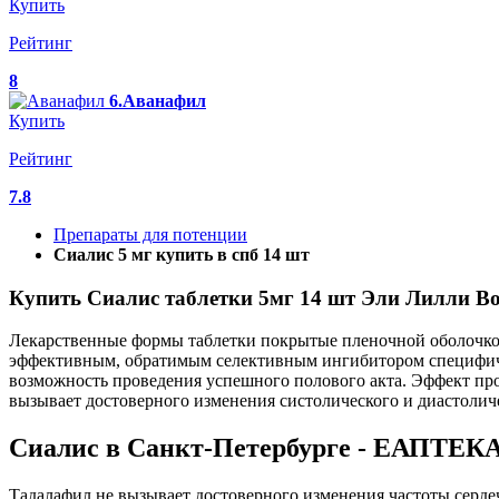
Купить
Рейтинг
8
6.Аванафил
Купить
Рейтинг
7.8
Препараты для потенции
Сиалис 5 мг купить в спб 14 шт
Купить Сиалис таблетки 5мг 14 шт Эли Лилли Во
Лекарственные формы таблетки покрытые пленочной оболочкой
эффективным, обратимым селективным ингибитором специфиче
возможность проведения успешного полового акта. Эффект про
вызывает достоверного изменения систолического и диастоличе
Сиалис в Санкт-Петербурге - ЕАПТЕК
Тадалафил не вызывает достоверного изменения частоты серде