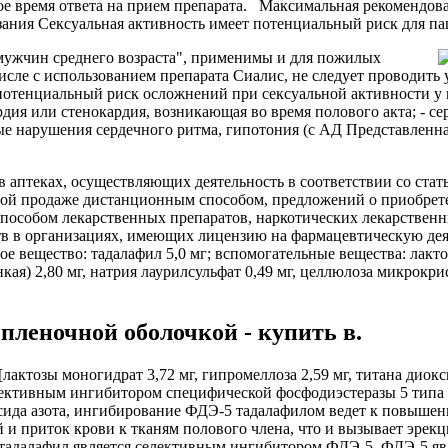
ое время ответа на прием препарата. Максимальная рекомендова
зания Сексуальная активность имеет потенциальный риск для п
 мужчин среднего возраста", применимы и для пожилых
исле с использованием препарата Сиалис, не следует проводить 
 потенциальный риск осложнений при сексуальной активности у 
ардия или стенокардия, возникающая во время полового акта; - с
мые нарушения сердечного ритма, гипотония (с АД Представленн
 аптеках, осуществляющих деятельность в соответствии со ста
чной продаже дистанционным способом, предложений о приобре
пособом лекарственных препаратов, наркотических лекарственн
в в организациях, имеющих лицензию на фармацевтическую дея
ное вещество: тадалафил 5,0 мг; вспомогательные вещества: лак
нкая) 2,80 мг, натрия лаурилсульфат 0,49 мг, целлюлоза микрокри
 пленочной оболочкой - купить в.
лактозы моногидрат 3,72 мг, гипромеллоза 2,59 мг, титана диокс
лективным ингибитором специфической фосфодиэстеразы 5 типа 
сида азота, ингибирование ФДЭ-5 тадалафилом ведет к повыше
 и приток крови к тканям полового члена, что и вызывает эрекц
что тадалафил является селективным ингибитором ФДЭ-5. ФДЭ-5 