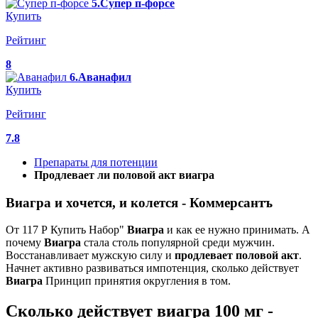
5.Супер п-форсе
Купить
Рейтинг
8
6.Аванафил
Купить
Рейтинг
7.8
Препараты для потенции
Продлевает ли половой акт виагра
Виагра и хочется, и колется - Коммерсантъ
От 117 Р Купить Набор"
Виагра
и как ее нужно принимать. А
почему
Виагра
стала столь популярной среди мужчин.
Восстанавливает мужскую силу и
продлевает
половой
акт
.
Начнет активно развиваться импотенция, сколько действует
Виагра
Принцип принятия округления в том.
Сколько действует виагра 100 мг -