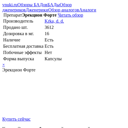
vnuki.ru
Обзоры БАДов
БАДы
Обзор
дженериков
Дженерики
Обзор аналогов
Аналоги
Препарат
Эрекцион Форте
Читать обзор
Производитель
Krka, d. d.
Продано шт.
3612
Дозировка в мг.
16
Наличие
Есть
Бесплатная доставка
Есть
Побочные эффекты
Нет
Форма выпуска
Капсулы
×
Эрекцион Форте
Купить сейчас