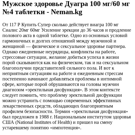
Мужское здоровье Дуагра 100 мг/60 мг
№4 таблетки - Neman.kg
От 117 Р Купить Супер сколько действует виагра 100 мг
Сиалис 20мг 60мг Усиление эрекции до 36 часов и продление
полового акта в одной таблетке. Одно из основных условий
гармоничных и долгих отношений между мужчиной и
женщиной — физическое и сексуальное здоровье партнера.
Однако ежедневные неурядицы, конфликты на работе,
стрессовые ситуации, желание добиться успеха в жизни
порой сказываются как на физическом, так и на сексуальном
благополучии представителей сильного пола. И вот к
неприятным ситуациям на работе и ежедневным стрессам
постепенно начинают добавляться проблемы в интимной
сфере, которые порой обрушиваются на головы мужчин
диагнозом «эректильная дисфункция». В этом контексте
следует помнить, что проблему эректильной дисфункции
можно устранить с помощью современных эффективных
лекарственных средств, обладающих благоприятным
профилем безопасности. Термин «эректильная дисфункция»
был предложен в 1988 г. Национальным институтом здоровья
США (National Institutes of Health) и пришел на смену
устаревшему понятию «импотенция».