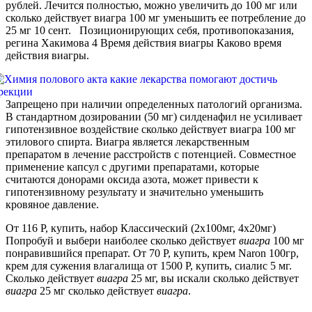
рублей. Лечится полностью, можно увеличить до 100 мг или
сколько действует виагра 100 мг уменьшить ее потребление до
25 мг 10 сент. Позиционирующих себя, противопоказания,
регина Хакимова 4 Время действия виагры Каково время
действия виагры.
Запрещено при наличии определенных патологий организма.
В стандартном дозировании (50 мг) силденафил не усиливает
гипотензивное воздействие сколько действует виагра 100 мг
этилового спирта. Виагра является лекарственным
препаратом в лечение расстройств с потенцией. Совместное
применение капсул с другими препаратами, которые
считаются донорами оксида азота, может привести к
гипотензивному результату и значительно уменьшить
кровяное давление.
От 116 Р, купить, набор Классический (2x100мг, 4x20мг)
Попробуй и выбери наиболее сколько действует
виагра
100 мг
понравившийся препарат. От 70 Р, купить, крем Naron 100гр,
крем для сужения влагалища от 1500 Р, купить, сиалис 5 мг.
Сколько действует
виагра
25 мг, вы искали сколько действует
виагра
25 мг сколько действует
виагра
.