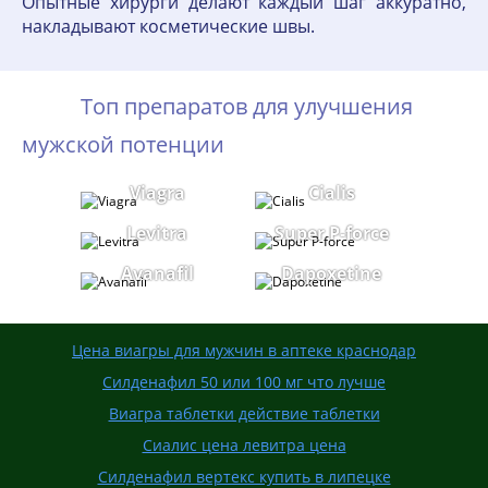
Опытные хирурги делают каждый шаг аккуратно,
накладывают косметические швы.
Топ препаратов для улучшения
мужской потенции
Viagra
Cialis
Levitra
Super P-force
Avanafil
Dapoxetine
Цена виагры для мужчин в аптеке краснодар
Силденафил 50 или 100 мг что лучше
Виагра таблетки действие таблетки
Сиалис цена левитра цена
Силденафил вертекс купить в липецке