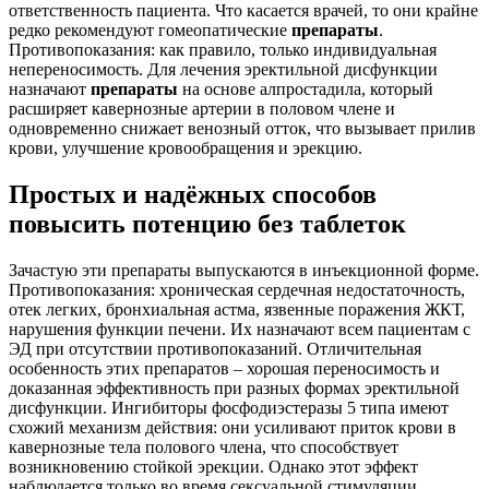
ответственность пациента. Что касается врачей, то они крайне
редко рекомендуют гомеопатические
препараты
.
Противопоказания: как правило, только индивидуальная
непереносимость. Для лечения эректильной дисфункции
назначают
препараты
на основе алпростадила, который
расширяет кавернозные артерии в половом члене и
одновременно снижает венозный отток, что вызывает прилив
крови, улучшение кровообращения и эрекцию.
Простых и надёжных способов
повысить потенцию без таблеток
Зачастую эти препараты выпускаются в инъекционной форме.
Противопоказания: хроническая сердечная недостаточность,
отек легких, бронхиальная астма, язвенные поражения ЖКТ,
нарушения функции печени. Их назначают всем пациентам с
ЭД при отсутствии противопоказаний. Отличительная
особенность этих препаратов – хорошая переносимость и
доказанная эффективность при разных формах эректильной
дисфункции. Ингибиторы фосфодиэстеразы 5 типа имеют
схожий механизм действия: они усиливают приток крови в
кавернозные тела полового члена, что способствует
возникновению стойкой эрекции. Однако этот эффект
наблюдается только во время сексуальной стимуляции,