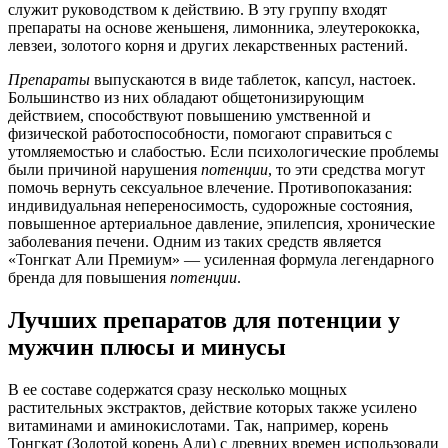
служит руководством к действию. В эту группу входят
препараты на основе женьшеня, лимонника, элеутерококка,
левзеи, золотого корня и других лекарственных растений.
Препараты
выпускаются в виде таблеток, капсул, настоек.
Большинство из них обладают общетонизирующим
действием, способствуют повышению умственной и
физической работоспособности, помогают справиться с
утомляемостью и слабостью. Если психологические проблемы
были причиной нарушения
потенции
, то эти средства могут
помочь вернуть сексуальное влечение. Противопоказания:
индивидуальная непереносимость, судорожные состояния,
повышенное артериальное давление, эпилепсия, хронические
заболевания печени. Одним из таких средств является
«Тонгкат Али Премиум» — усиленная формула легендарного
бренда для повышения
потенции
.
Лучших препаратов для потенции у
мужчин плюсы и минусы
В ее составе содержатся сразу несколько мощных
растительных экстрактов, действие которых также усилено
витаминами и аминокислотами. Так, например, корень
Тонгкат (Золотой корень Али) с древних времен использовали