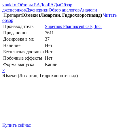
vnuki.ru
Обзоры БАДов
БАДы
Обзор
дженериков
Дженерики
Обзор аналогов
Аналоги
Препарат
Юмеки (Лозартан, Гидрохлоротиазид)
Читать
обзор
Производитель
Supernus Pharmaceuticals, Inc.
Продано шт.
7611
Дозировка в мг.
37
Наличие
Нет
Бесплатная доставка
Нет
Побочные эффекты
Нет
Форма выпуска
Капли
×
Юмеки (Лозартан, Гидрохлоротиазид)
Купить сейчас