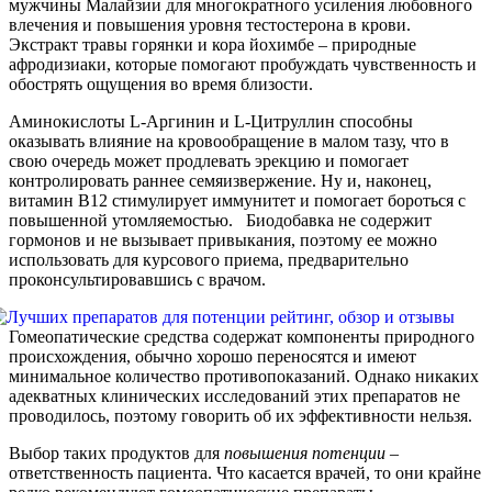
мужчины Малайзии для многократного усиления любовного
влечения и повышения уровня тестостерона в крови.
Экстракт травы горянки и кора йохимбе – природные
афродизиаки, которые помогают пробуждать чувственность и
обострять ощущения во время близости.
Аминокислоты L-Аргинин и L-Цитруллин способны
оказывать влияние на кровообращение в малом тазу, что в
свою очередь может продлевать эрекцию и помогает
контролировать раннее семяизвержение. Ну и, наконец,
витамин В12 стимулирует иммунитет и помогает бороться с
повышенной утомляемостью. Биодобавка не содержит
гормонов и не вызывает привыкания, поэтому ее можно
использовать для курсового приема, предварительно
проконсультировавшись с врачом.
Гомеопатические средства содержат компоненты природного
происхождения, обычно хорошо переносятся и имеют
минимальное количество противопоказаний. Однако никаких
адекватных клинических исследований этих препаратов не
проводилось, поэтому говорить об их эффективности нельзя.
Выбор таких продуктов для
повышения
потенции
–
ответственность пациента. Что касается врачей, то они крайне