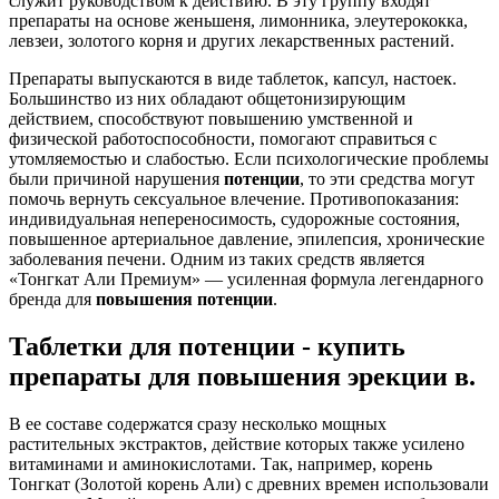
служит руководством к действию. В эту группу входят
препараты на основе женьшеня, лимонника, элеутерококка,
левзеи, золотого корня и других лекарственных растений.
Препараты выпускаются в виде таблеток, капсул, настоек.
Большинство из них обладают общетонизирующим
действием, способствуют повышению умственной и
физической работоспособности, помогают справиться с
утомляемостью и слабостью. Если психологические проблемы
были причиной нарушения
потенции
, то эти средства могут
помочь вернуть сексуальное влечение. Противопоказания:
индивидуальная непереносимость, судорожные состояния,
повышенное артериальное давление, эпилепсия, хронические
заболевания печени. Одним из таких средств является
«Тонгкат Али Премиум» — усиленная формула легендарного
бренда для
повышения
потенции
.
Таблетки для потенции - купить
препараты для повышения эрекции в.
В ее составе содержатся сразу несколько мощных
растительных экстрактов, действие которых также усилено
витаминами и аминокислотами. Так, например, корень
Тонгкат (Золотой корень Али) с древних времен использовали