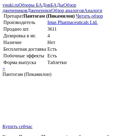
vnuki.ru
Обзоры БАДов
БАДы
Обзор
дженериков
Дженерики
Обзор аналогов
Аналоги
Препарат
Пантогам (Пикамилон)
Читать обзор
Производитель
Intas Pharmaceuticals Ltd.
Продано шт.
3611
Дозировка в мг.
4
Наличие
Нет
Бесплатная доставка
Есть
Побочные эффекты
Есть
Форма выпуска
Таблетки
×
Пантогам (Пикамилон)
Купить сейчас