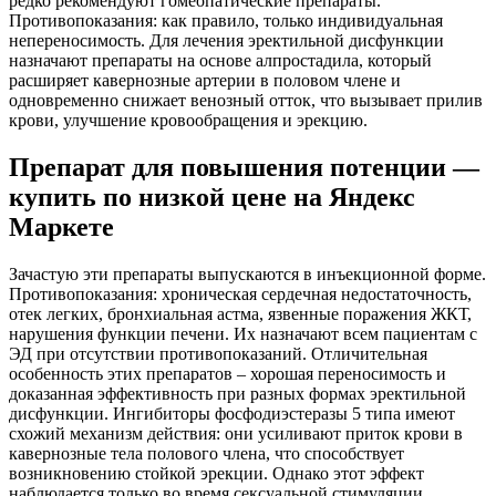
редко рекомендуют гомеопатические препараты.
Противопоказания: как правило, только индивидуальная
непереносимость. Для лечения эректильной дисфункции
назначают препараты на основе алпростадила, который
расширяет кавернозные артерии в половом члене и
одновременно снижает венозный отток, что вызывает прилив
крови, улучшение кровообращения и эрекцию.
Препарат для повышения потенции —
купить по низкой цене на Яндекс
Маркете
Зачастую эти препараты выпускаются в инъекционной форме.
Противопоказания: хроническая сердечная недостаточность,
отек легких, бронхиальная астма, язвенные поражения ЖКТ,
нарушения функции печени. Их назначают всем пациентам с
ЭД при отсутствии противопоказаний. Отличительная
особенность этих препаратов – хорошая переносимость и
доказанная эффективность при разных формах эректильной
дисфункции. Ингибиторы фосфодиэстеразы 5 типа имеют
схожий механизм действия: они усиливают приток крови в
кавернозные тела полового члена, что способствует
возникновению стойкой эрекции. Однако этот эффект
наблюдается только во время сексуальной стимуляции,