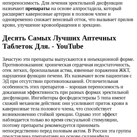
непереносимость. Для лечения эректильной дисфункции
назначают
препараты
на основе алпростадила, который
расширяет кавернозные артерии в половом члене и
одновременно снижает венозный отток, что вызывает прилив
крови, улучшение кровообращения и эрекцию.
Десять Самых Лучших Аптечных
Таблеток Для. - YouTube
Зачастую эти препараты выпускаются в инъекционной форме.
Противопоказания: хроническая сердечная недостаточность,
отек легких, бронхиальная астма, язвенные поражения ЖКТ,
нарушения функции печени. Их назначают всем пациентам с
ЭД при отсутствии противопоказаний. Отличительная
особенность этих препаратов – хорошая переносимость и
доказанная эффективность при разных формах эректильной
дисфункции. Ингибиторы фосфодиэстеразы 5 типа имеют
схожий механизм действия: они усиливают приток крови в
кавернозные тела полового члена, что способствует
возникновению стойкой эрекции. Однако этот эффект
наблюдается только во время сексуальной стимуляции,
поэтому препараты рекомендуется принимать
непосредственно перед половым актом. В России эта группа
представлена препаратами на основе силденафила,