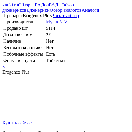
vnuki.ru
Обзоры БАДов
БАДы
Обзор
дженериков
Дженерики
Обзор аналогов
Аналоги
Препарат
Erogenex Plus
Читать обзор
Производитель
Mylan N.V.
Продано шт.
5114
Дозировка в мг.
27
Наличие
Нет
Бесплатная доставка
Нет
Побочные эффекты
Есть
Форма выпуска
Таблетки
×
Erogenex Plus
Купить сейчас