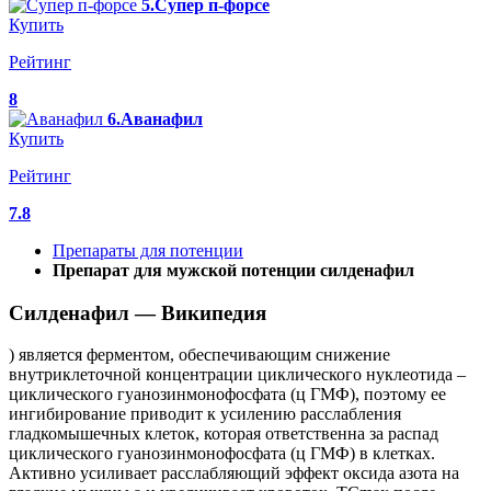
5.Супер п-форсе
Купить
Рейтинг
8
6.Аванафил
Купить
Рейтинг
7.8
Препараты для потенции
Препарат для мужской потенции силденафил
Силденафил — Википедия
) является ферментом, обеспечивающим снижение
внутриклеточной концентрации циклического нуклеотида –
циклического гуанозинмонофосфата (ц ГМФ), поэтому ее
ингибирование приводит к усилению расслабления
гладкомышечных клеток, которая ответственна за распад
циклического гуанозинмонофосфата (ц ГМФ) в клетках.
Активно усиливает расслабляющий эффект оксида азота на