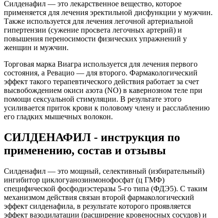
Силденафил — это лекарственное вещество, которое
применяется для лечения эректильной дисфункции у мужчин.
Также используется для лечения легочной артериальной
гипертензии (сужение просвета легочных артерий) и
повышения переносимости физических упражнений у
женщин и мужчин.
Торговая марка Виагра используется для лечения первого
состояния, а Ревацио — для второго. Фармакологический
эффект такого терапевтического действия работает за счет
высвобождением окиси азота (NO) в кавернозном теле при
помощи сексуальной стимуляции. В результате этого
усиливается приток крови к половому члену и расслаблению
его гладких мышечных волокон.
СИЛДЕНАФИЛ - инструкция по
применению, состав и отзывы
Силденафил — это мощный, селективный (избирательный)
ингибитор циклогуанозинмонофосфат (ц ГМФ)
специфической фосфодиэстеразы 5-го типа (ФДЭ5). С таким
механизмом действия связан второй фармакологический
эффект силденафила, в результате которого проявляется
эффект вазодилатации (расширение кровеносных сосудов) и