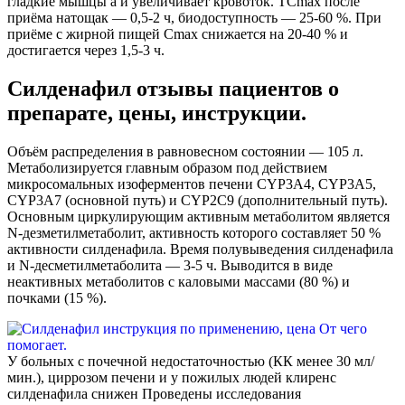
гладкие мышцы а и увеличивает кровоток. TCmax после
приёма натощак — 0,5-2 ч, биодоступность — 25-60 %. При
приёме с жирной пищей Cmax снижается на 20-40 % и
достигается через 1,5-3 ч.
Силденафил отзывы пациентов о
препарате, цены, инструкции.
Объём распределения в равновесном состоянии — 105 л.
Метаболизируется главным образом под действием
микросомальных изоферментов печени CYP3A4, CYP3A5,
CYP3A7 (основной путь) и CYP2C9 (дополнительный путь).
Основным циркулирующим активным метаболитом является
N-дезметилметаболит, активность которого составляет 50 %
активности силденафила. Время полувыведения силденафила
и N-десметилметаболита — 3-5 ч. Выводится в виде
неактивных метаболитов с каловыми массами (80 %) и
почками (15 %).
У больных с почечной недостаточностью (КК менее 30 мл/
мин.), циррозом печени и у пожилых людей клиренс
силденафила снижен Проведены исследования