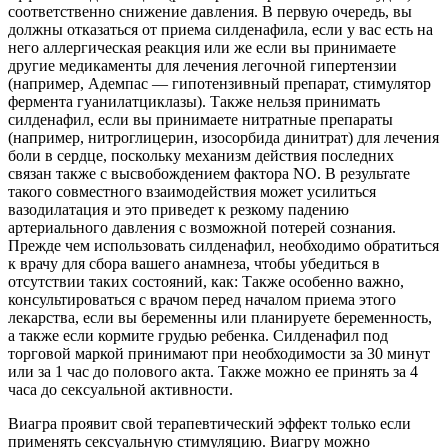
соответственно снижение давления. В первую очередь, вы
должны отказаться от приема силденафила, если у вас есть на
него аллергическая реакция или же если вы принимаете
другие медикаменты для лечения легочной гипертензии
(например, Адемпас — гипотензивный препарат, стимулятор
фермента гуанилатциклазы). Также нельзя принимать
силденафил, если вы принимаете нитратные препараты
(например, нитроглицерин, изосорбида динитрат) для лечения
боли в сердце, поскольку механизм действия последних
связан также с высвобождением фактора NO. В результате
такого совместного взаимодействия может усилиться
вазодилатация и это приведет к резкому падению
артериального давления с возможной потерей сознания.
Прежде чем использовать силденафил, необходимо обратиться
к врачу для сбора вашего анамнеза, чтобы убедиться в
отсутствии таких состояний, как: Также особенно важно,
консультироваться с врачом перед началом приема этого
лекарства, если вы беременны или планируете беременность,
а также если кормите грудью ребенка. Силденафил под
торговой маркой принимают при необходимости за 30 минут
или за 1 час до полового акта. Также можно ее принять за 4
часа до сексуальной активности.
Виагра проявит свой терапевтический эффект только если
применять сексуальную стимуляцию. Виагру можно