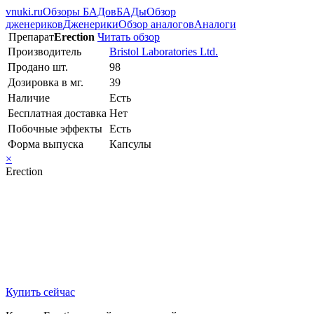
vnuki.ru
Обзоры БАДов
БАДы
Обзор
дженериков
Дженерики
Обзор аналогов
Аналоги
Препарат
Erection
Читать обзор
Производитель
Bristol Laboratories Ltd.
Продано шт.
98
Дозировка в мг.
39
Наличие
Есть
Бесплатная доставка
Нет
Побочные эффекты
Есть
Форма выпуска
Капсулы
×
Erection
Купить сейчас