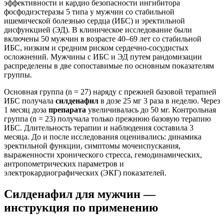
эффективности и кардио безопасности ингибитора
фосфодиэстеразы 5 типа у мужчин со стабильной
ишемической болезнью сердца (ИБС) и эректильной
дисфункцией (ЭД). В клиническое исследование были
включены 50 мужчин в возрасте 40–69 лет со стабильной
ИБС, низким и средним риском сердечно-сосудистых
осложнений. Мужчины с ИБС и ЭД путем рандомизации
распределены в две сопоставимые по основным показателям
группы.
Основная группа (n = 27) наряду с прежней базовой терапией
ИБС получала
силденафил
в дозе 25 мг 3 раза в неделю. Через
1 месяц доза
препарата
увеличивалась до 50 мг. Контрольная
группа (n = 23) получала только прежнюю базовую терапию
ИБС. Длительность терапии и наблюдения составила 3
месяца. До и после исследования оценивались: динамика
эректильной функции, симптомы мочеиспускания,
выраженности хронического стресса, гемодинамических,
антропометрических параметров и
электрокардиографических (ЭКГ) показателей.
Силденафил для мужчин —
инструкция по применению