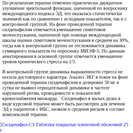
По результатам терапии отмечено практически двукратное
улучшение эректильной функции, оцененной по вопроснику
международного индекса ЭД, что оказалась статистически
значимой как по сравнению с исходным показателем, так и с
контрольной группой. На фоне проведенной терапии
силденафилом отмечается уменьшение симптомов
мочеиспускания, оцененной при помощи международной
шкалы оценки симптомов мочеиспускания в среднем на 30%,
тогда как в контрольной группе не отслеживается динамика
суммарного показателя по опроснику МИЭФ-5. По данным
анкетирования в основной группе отмечается уменьшение
уровня хронического стресса на 1/3.
В контрольной группе динамика выраженности стресса не
носила достоверного характера. Анализ ЭКГ в покое на фоне
проведенной терапии силденафилом в дозировке 50 мг в
сутки не выявил отрицательной динамики в частоте
нарушений ритма, проводимости и показателей
кровоснабжения миокарда. Силденафил в малых дозах в
виде курсовой терапии может быть рассмотрен для лечения
ЭД у пациентов с ИБС, низким и средним риском в составе
комплексной терапии.