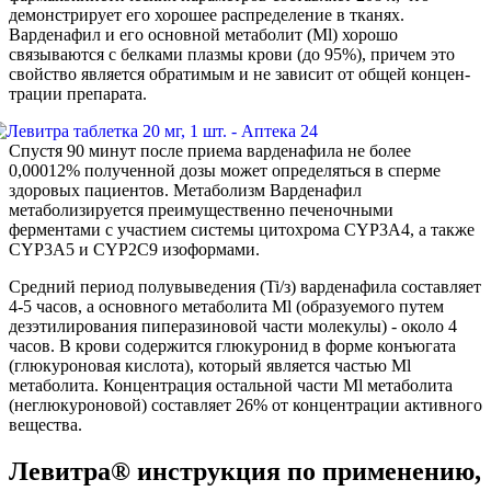
демонстрирует его хорошее распределение в тка­нях.
Варденафил и его основной метаболит (Ml) хорошо
связываются с белками плазмы крови (до 95%), причем это
свойство является обратимым и не зависит от общей концен­
трации препарата.
Спустя 90 минут после приема варденафила не более
0,00012% полученной дозы может определяться в сперме
здоровых пациентов. Метаболизм Варденафил
метаболизируется преимущественно печеночными
ферментами с участием системы цитохрома CYP3A4, а также
CYP3A5 и CYP2C9 изоформами.
Средний период полувыведения (Ti/з) варденафила составляет
4-5 часов, а основного метаболита Ml (об­разуемого путем
дезэтилирования пиперазиновой части молекулы) - около 4
часов. В кро­ви содержится глюкуронид в форме конъюгата
(глюкуроновая кислота), который является частью Ml
метаболита. Концентрация остальной части Ml метаболита
(неглюкуроновой) составляет 26% от концентрации активного
вещества.
Левитра® инструкция по применению,