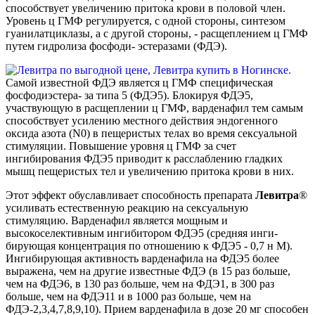
способствует увеличению притока крови в половой член.
Уровень ц ГМФ регулируется, с одной стороны, синтезом
гуанилатциклазы, а с другой стороны, - расщеплением ц ГМФ
путем гидролиза фосфоди- эстеразами (ФДЭ).
Самой известной ФДЭ является ц ГМФ специфическая
фосфодиэстера- за типа 5 (ФДЭ5). Блокируя ФДЭ5,
участвующую в расщеплении ц ГМФ, варденафил тем самым
способ­ствует усилению местного действия эндогенного
оксида азота (N0) в пещеристых телах во время сексуальной
стимуляции. Повышение уровня ц ГМФ за счет
ингибирования ФДЭ5 приводит к расслаблению гладких
мышц пещеристых тел и увеличению притока крови в них.
Этот эффект обуславливает способность препарата
Левитра
®
усиливать естественную ре­акцию на сексуальную
стимуляцию. Варденафил является мощным и
высокоселективным ингибитором ФДЭ5 (средняя инги­
бирующая концентрация по отношению к ФДЭ5 - 0,7 н М).
Ингибирующая активность варденафила на ФДЭ5 более
выражена, чем на другие известные ФДЭ (в 15 раз больше,
чем на ФДЭ6, в 130 раз больше, чем на ФДЭ1, в 300 раз
больше, чем на ФДЭ11 и в 1000 раз больше, чем на
ФДЭ-2,3,4,7,8,9,10). Прием варденафила в дозе 20 мг способен