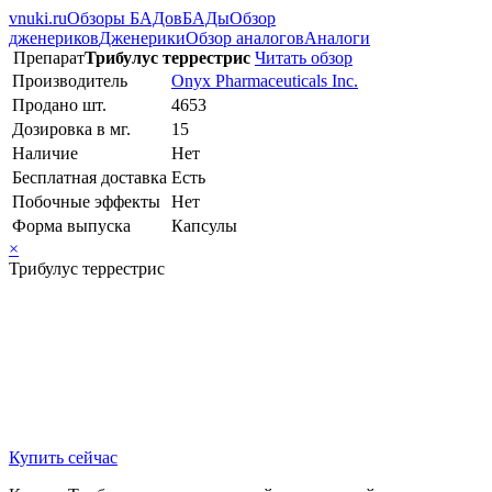
vnuki.ru
Обзоры БАДов
БАДы
Обзор
дженериков
Дженерики
Обзор аналогов
Аналоги
Препарат
Трибулус террестрис
Читать обзор
Производитель
Onyx Pharmaceuticals Inc.
Продано шт.
4653
Дозировка в мг.
15
Наличие
Нет
Бесплатная доставка
Есть
Побочные эффекты
Нет
Форма выпуска
Капсулы
×
Трибулус террестрис
Купить сейчас