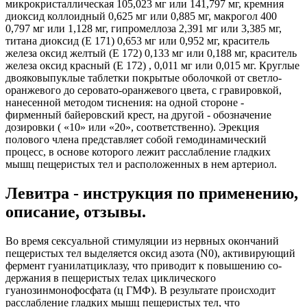
микрокристаллическая 105,023 мг или 141,797 мг, кремния
диок­сид коллоидный 0,625 мг или 0,885 мг, макрогол 400
0,797 мг или 1,128 мг, гипромеллоза 2,391 мг или 3,385 мг,
титана диоксид (Е 171) 0,653 мг или 0,952 мг, краситель
железа ок­сид желтый (Е 172) 0,133 мг или 0,188 мг, краситель
железа оксид красный (Е 172) , 0,011 мг или 0,015 мг. Круглые
двояковыпуклые таблетки покрытые оболочкой от светло-
оранжевого до серова­то-оранжевого цвета, с гравировкой,
нанесенной методом тиснения: на одной стороне -
фирменный байеровский крест, на другой - обозначение
дозировки ( «10» или «20», соот­ветственно). Эрекция
полового члена представляет собой гемодинамический
процесс, в основе которо­го лежит расслабление гладких
мышц пещеристых тел и расположенных в нем артериол.
Левитра - инструкция по применению,
описание, отзывы.
Во время сексуальной стимуляции из нервных окончаний
пещеристых тел выделяется ок­сид азота (N0), активирующий
фермент гуанилатциклазу, что приводит к повышению со­
держания в пещеристых телах циклического
гуанозинмонофосфата (ц ГМФ). В результате происходит
расслабление гладких мышц пещеристых тел, что