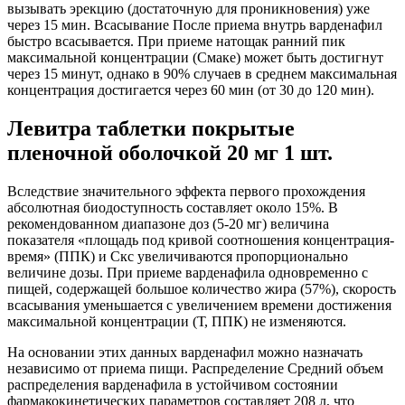
вызывать эрекцию (достаточную для проник­новения) уже
через 15 мин. Всасывание После приема внутрь варденафил
быстро всасывается. При приеме натощак ранний пик
максимальной концентрации (Смаке) может быть достигнут
через 15 минут, однако в 90% случаев в среднем максимальная
концентрация достигается через 60 мин (от 30 до 120 мин).
Левитра таблетки покрытые
пленочной оболочкой 20 мг 1 шт.
Вследствие значительного эффекта первого прохождения
абсолютная биодоступность со­ставляет около 15%. В
рекомендованном диапазоне доз (5-20 мг) величина
показателя «площадь под кривой соотношения концентрация-
время» (ППК) и Скс увеличиваются пропорционально
величине дозы. При приеме варденафила одновременно с
пищей, содержащей большое количество жира (57%), скорость
всасывания уменьшается с увеличением времени достижения
максималь­ной концентрации (Т, ППК) не изменяются.
На основании этих данных варденафил можно назначать
независимо от приема пи­щи. Распределение Средний объем
распределения варденафила в устойчивом состоянии
фармакокинетиче­ских параметров составляет 208 л, что