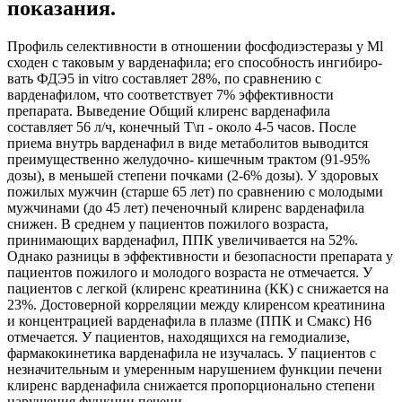
показания.
Профиль селективности в отноше­нии фосфодиэстеразы у Ml
сходен с таковым у варденафила; его способность ингибиро­
вать ФДЭ5 in vitro составляет 28%, по сравнению с
варденафилом, что соответствует 7% эффективности
препарата. Выведение Общий клиренс варденафила
составляет 56 л/ч, конечный Т\п - около 4-5 часов. После
приема внутрь варденафил в виде метаболитов выводится
преимущественно желудочно- кишечным трактом (91-95%
дозы), в меньшей степени почками (2-6% дозы). У здоровых
пожилых мужчин (старше 65 лет) по сравнению с молодыми
мужчинами (до 45 лет) печеночный клиренс вардена­фила
снижен. В среднем у пациентов пожилого возраста,
принимающих варденафил, ППК увеличивается на 52%.
Однако разницы в эффективности и безопасности препарата у
па­циентов пожилого и молодого возраста не отмечается. У
пациентов с легкой (клиренс креатинина (КК) с снижается на
23%. Достоверной корреляции между клиренсом креатинина
и концентрацией варденафила в плазме (ППК и Смакс) Н6
отмечается. У пациентов, находящихся на гемодиализе,
фармакокинетика варденафила не изучалась. У пациентов с
незначительным и умеренным нарушением функции печени
клиренс варденафила снижается пропорционально степени
нарушения функции печени.