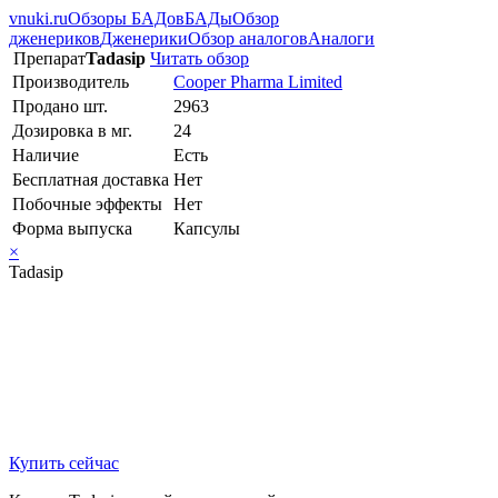
vnuki.ru
Обзоры БАДов
БАДы
Обзор
дженериков
Дженерики
Обзор аналогов
Аналоги
Препарат
Tadasip
Читать обзор
Производитель
Cooper Pharma Limited
Продано шт.
2963
Дозировка в мг.
24
Наличие
Есть
Бесплатная доставка
Нет
Побочные эффекты
Нет
Форма выпуска
Капсулы
×
Tadasip
Купить сейчас