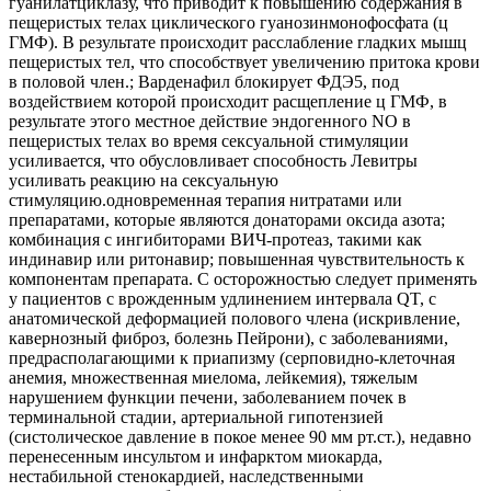
гуанилатциклазу, что приводит к повышению содержания в
пещеристых телах циклического гуанозинмонофосфата (ц
ГМФ). В результате происходит расслабление гладких мышц
пещеристых тел, что способствует увеличению притока крови
в половой член.; Варденафил блокирует ФДЭ5, под
воздействием которой происходит расщепление ц ГМФ, в
результате этого местное действие эндогенного NO в
пещеристых телах во время сексуальной стимуляции
усиливается, что обусловливает способность Левитры
усиливать реакцию на сексуальную
стимуляцию.одновременная терапия нитратами или
препаратами, которые являются донаторами оксида азота;
комбинация с ингибиторами ВИЧ-протеаз, такими как
индинавир или ритонавир; повышенная чувствительность к
компонентам препарата. С осторожностью следует применять
у пациентов с врожденным удлинением интервала QT, с
анатомической деформацией полового члена (искривление,
кавернозный фиброз, болезнь Пейрони), с заболеваниями,
предрасполагающими к приапизму (серповидно-клеточная
анемия, множественная миелома, лейкемия), тяжелым
нарушением функции печени, заболеванием почек в
терминальной стадии, артериальной гипотензией
(систолическое давление в покое менее 90 мм рт.ст.), недавно
перенесенным инсультом и инфарктом миокарда,
нестабильной стенокардией, наследственными