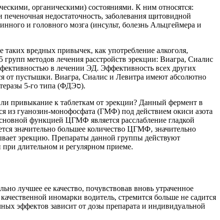
ическими, органическими) состояниями. К ним относятся:
 и печеночная недостаточность, заболевания щитовидной
инного и головного мозга (инсульт, болезнь Альцгеймера и
е таких вредных привычек, как употребление алкоголя,
5 групп методов лечения расстройств эрекции: Виагра, Сиалис
ффективностью в лечении ЭД. Эффективность всех других
тся от пустышки. Виагра, Сиалис и Левитра имеют абсолютно
одинаковый механизм действия и являются селективными (избирательными) ингибиторами активности фермента — фосфодиэстеразы 5-го типа (ФДЭס).
 ли привыкание к таблеткам от эрекции? Данный фермент в
я из гуанозин-монофосфата (ГМФ) под действием окиси азота
 Основной функцией ЦГМФ является расслабление гладкой
ызывает эрекцию. Препараты данной группы действуют
й при длительном и регулярном приеме.
льно лучшее ее качество, почувствовав вновь утраченное
ь качественной иномарки водитель, стремится больше не садится
очных эффектов зависит от дозы препарата и индивидуальной