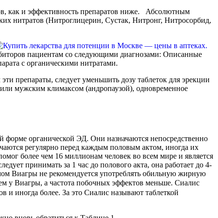
тов, как и эффективность препаратов ниже. Абсолютным
ких нитратов (Нитроглицерин, Сустак, Нитронг, Нитросорбид,
арата с органическими нитратами.
м или мужским климаксом (андропаузой), одновременное
ачаются регулярно перед каждым половым актом, иногда их
помог более чем 16 миллионам человек во всем мире и является
едует принимать за 1 час до полового акта, она работает до 4-
ем у Виагры, а частота побочных эффектов меньше. Сиалис
ов и иногда более. За это Сиалис называют таблеткой
жно вновь обратиться к Таблице 1.