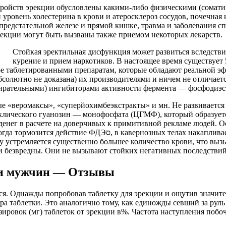
сстройств эрекции обусловлены какими-либо физическими (сомат
уровень холестерина в крови и атеросклероз сосудов, почечная
предстательной железе и прямой кишке, травма и заболевания сп
 эрекции могут быть вызваны также приемом некоторых лекарств.
Стойкая эректильная дисфункция может развиться вследстви
курение и прием наркотиков. В настоящее время существует 
е таблетированными препаратам, которые обладают реальной э
абсолютно не доказана) их производителями и ничем не отличае
ые «веромаксы», «суперйохимбеэкстракты» и мн. Не развивается
клического гуанозин — монофосфата (ЦГМФ), который образуетс
я денег в расчете на доверчивых к примитивной рекламе людей.
ивается значительно большее количество ЦГМФ, значительно
ену устремляется существенно большее количество крови, что в
ки безвредны. Они не вызывают стойких негативных последстви
ии мужчин — Отзывы
ся. Однажды попробовав таблетку для эрекции и ощутив значите
гра таблетки. Это аналогично тому, как единожды севший за рул
зировок (мг) таблеток от эрекции в%. Частота наступления поб