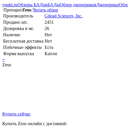
vnuki.ru
Обзоры БАДов
БАДы
Обзор дженериков
Дженерики
Обзо
Препарат
Zeus
Читать обзор
Производитель
Gilead Sciences, Inc.
Продано шт.
2451
Дозировка в мг.
26
Наличие
Нет
Бесплатная доставка
Нет
Побочные эффекты
Есть
Форма выпуска
Капли
×
Zeus
Купить сейчас
Купить Zeus онлайн с доставкой: