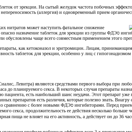
аблеток от эрекции. На сытый желудок частота побочных эффек
х непереносимость (аллергия) и одновременный прием органичес
ких нитратов может наступить фатальное снижение
 эрекции из группы ФДЭס ингибиторов пациентам со следующими диагнозами: Описанные
ли обусловлены чаще всего совместным применением этого преп
ивность таблеток для эрекции, особенно у лиц с гипогонадизмо
аса до планируемого секса. В некоторых случая препараты назн
ию пациента, есть наибольший шанс неудачи. Этот препарат уже 
ных препаратов есть различия, которые полезно знать. Виагру сл
 приемом Виагры не рекомендуется употреблять обильную жирную
емого секса, продолжительность ее действия несколько больше ч
ная пища не влияет на его активность, а действует он до 36 час
ля сравнения профиля побочных эффектов всех 3-х препаратов мо