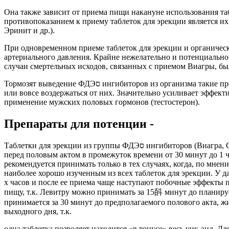
Она также зависит от приема пищи накануне использования т
противопоказанием к приему таблеток для эрекции является и
Эринит и др.).
При одновременном приеме таблеток для эрекции и органичес
артериального давления. Крайне нежелательно и потенциально опасно назначение таблеток для
случаи смертельных исходов, связанных с приемом Виагры, бы
Тормозят выведение ФДЭס ингибиторов из организма такие препараты, как кетоконазол и эритромицин. Лицам, принимающим эти препараты, следует уменьшить дозу таблеток для эрекции
или вовсе воздержаться от них. Значительно усиливает эффект
применение мужских половых гормонов (тестостерон).
Препараты для потенции -
Таблетки для эрекции из группы ФДЭס ингибиторов (Виагра, Сиалис, Левитра) являются средствами первого выбора при любой форме органической ЭД. Они назначаются непосредственно
перед половым актом в промежуток времени от 30 минут до 1 ч
рекомендуется принимать только в тех случаях, когда, по мнен
наиболее хорошо изученным из всех таблеток для эрекции. У дан
х часов и после ее приема чаще наступают побочные эффекты по сравнению с более новыми ФДЭס ингибиторами. Перед
пищу, т.к. Левитру можно принимать за 15㪶 минут до планиру
принимается за 30 минут до предполагаемого полового акта, жир
выходного дня, т.к.
одна таблетка позволяет находится «в тонусе» весь уик-энд. Д