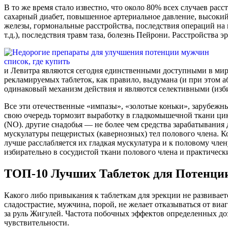
В то же время стало известно, что около 80% всех случаев ра
сахарный диабет, повышенное артериальное давление, высокий 
железы, гормональные расстройства, последствия операций на 
т.д.), последствия травм таза, болезнь Пейрони. Расстройства
и Левитра являются сегодня единственными доступными в мир
рекламируемых таблеток, как правило, выдумана (и при этом 
Все эти отечественные «импазы», «золотые коньки», зарубежн
свою очередь тормозит выработку в гладкомышечной ткани ци
(NO). другие снадобья — не более чем средства зарабатывани
мускулатуры пещеристых (кавернозных) тел полового члена. Когда тормозится действие ФДЭס, в кавернозных телах накапл
лучше расслабляется их гладкая мускулатура и к половому чл
избирательно в сосудистой ткани полового члена и практичес
ТОП-10 Лучших Таблеток для Потенц
Какого либо привыкания к таблеткам для эрекции не развивает
сладострастие, мужчина, порой, не желает отказываться от виа
за руль Жигулей. Частота побочных эффектов определенных до
чувствительности.