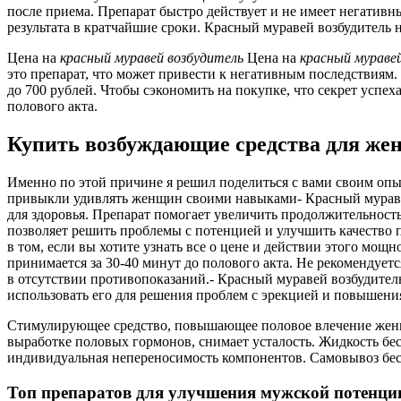
после приема. Препарат быстро действует и не имеет негатив
результата в кратчайшие сроки. Красный муравей возбудитель 
Цена на
красный
муравей
возбудитель
Цена на
красный
мураве
это препарат, что может привести к негативным последствия
до 700 рублей. Чтобы сэкономить на покупке, что секрет успех
полового акта.
Купить возбуждающие средства для же
Именно по этой причине я решил поделиться с вами своим опы
привыкли удивлять женщин своими навыками- Красный мураве
для здоровья. Препарат помогает увеличить продолжительность
позволяет решить проблемы с потенцией и улучшить качество по
в том, если вы хотите узнать все о цене и действии этого мо
принимается за 30-40 минут до полового акта. Не рекомендует
в отсутствии противопоказаний.- Красный муравей возбудит
использовать его для решения проблем с эрекцией и повышения
Стимулирующее средство, повышающее половое влечение женщин
выработке половых гормонов, снимает усталость. Жидкость бес
индивидуальная непереносимость компонентов. Самовывоз беспл
Топ препаратов для улучшения мужской потенци