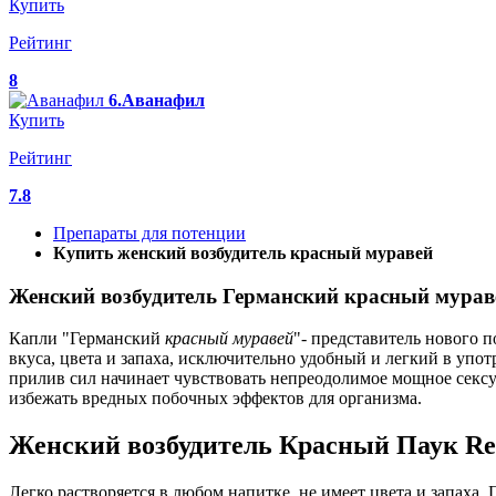
Купить
Рейтинг
8
6.Аванафил
Купить
Рейтинг
7.8
Препараты для потенции
Купить женский возбудитель красный муравей
Женский возбудитель Германский красный мурав
Капли "Германский
красный
муравей
"- представитель нового
вкуса, цвета и запаха, исключительно удобный и легкий в уп
прилив сил начинает чувствовать непреодолимое мощное сексу
избежать вредных побочных эффектов для организма.
Женский возбудитель Красный Паук Red 
Легко растворяется в любом напитке, не имеет цвета и запаха.