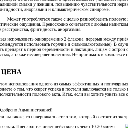
галищной смазки у женщин, повышению чувствительности нервн
ригидности, аноргазмии и климактерическом синдроме.
Может употребляться также с целью разнообразить половую
стические ощущения. Превосходно сочетается с любым напитком,
 расстройства, фригидность, аноргазмия.
льзя использовать одновременно 2 флакона, перерыв между приё
екомендуется использовать горячие и сильноалкогольные). В сл
ть препарат в период беременности и лактации, лицам с острой 
стью, а также несовершеннолетним. Не принимать в комплексе 
 ЦЕНА
том использования одного из самых эффективных и популярных с
ете о том, что секрет успеха в постели заключается не только в
олжительности полового акта. Итак, если вы хотите узнать все 
­ ­ ­ ­ ­ ­ ­ ­ ­ ­ ­ ­ ­ ­ ­ ­ ­ ­ ­ ­ ­ ­ ­ ­ ­ ­ ­ ­ ­ ­ ­ ­ ­ ­ ­ ­ ­ ­ ­ ­ ­ ­ ­ ­ ­ ­ ­ ­ ­ ­ ­ ­ ­ ­ ­ ­ ­ ­ ­
 вы также, то наверняка знаете о том, который состоит из экс
о акта. Препарат начинает действовать через 10-20 минут