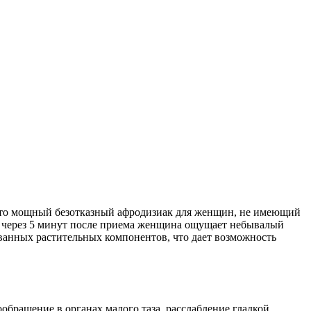
 Это мощный безотказный афродизиак для женщин, не имеющий
о через 5 минут после приема женщина ощущает небывалый
ванных растительных компонентов, что дает возможность
ообращение в органах малого таза, расслабление гладкой