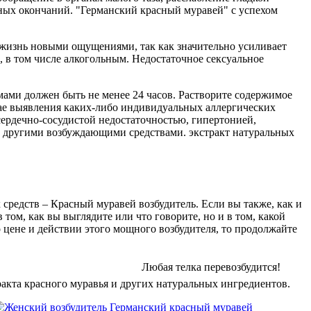
ых окончаний. "Германский красный муравей" с успехом
 жизнь новыми ощущениями, так как значительно усиливает
 в том числе алкогольным. Недостаточное сексуальное
мами должен быть не менее 24 часов. Растворите содержимое
учае выявления каких-либо индивидуальных аллергических
сердечно-сосудистой недостаточностью, гипертонией,
с другими возбуждающими средствами. экстракт натуральных
редств – Красный муравей возбудитель. Если вы также, как и
 том, как вы выглядите или что говорите, но и в том, какой
о цене и действии этого мощного возбудителя, то продолжайте
 ­ ­ ­ ­ ­ ­ ­ ­ ­ ­ ­ ­ ­ ­ ­ ­ ­ ­ ­ ­ ­ ­ ­ ­ ­ ­ ­ ­ ­ ­ ­ ­ ­ ­ ­ ­ ­ ­ ­ Любая телка перевозбудится!
тракта красного муравья и других натуральных ингредиентов.