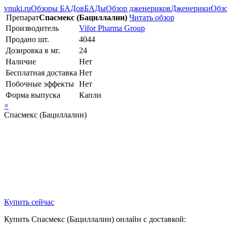
vnuki.ru
Обзоры БАДов
БАДы
Обзор дженериков
Дженерики
Обзо
Препарат
Спасмекс (Бациллалин)
Читать обзор
Производитель
Vifor Pharma Group
Продано шт.
4044
Дозировка в мг.
24
Наличие
Нет
Бесплатная доставка
Нет
Побочные эффекты
Нет
Форма выпуска
Капли
×
Спасмекс (Бациллалин)
Купить сейчас
Купить Спасмекс (Бациллалин) онлайн с доставкой: