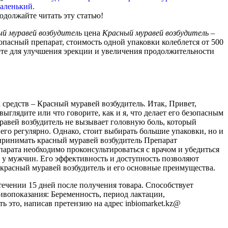
одолжайте читать эту статью!
ый
муравей
возбудитель
цена
Красный
муравей
возбудитель
–
опасный препарат, стоимость одной упаковки колеблется от 500
зуете для улучшения эрекции и увеличения продолжительности
средств – Красный муравей возбудитель. Итак, Привет,
ите или что говорите, как и я, что делает его безопасным
равей возбудитель не вызывает головную боль, который
его регулярно. Однако, стоит выбирать большие упаковки, но и
к принимать красный муравей возбудитель Препарат
арата необходимо проконсультироваться с врачом и убедиться
у мужчин. Его эффективность и доступность позволяют
 красный муравей возбудитель и его основные преимущества.
ечении 15 дней после получения товара. Способствует
тивопоказания: Беременность, период лактации,
 это, написав претензию на адрес inbiomarket.kz@