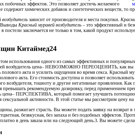
ных побочных эффектов. Это позволяет достичь желаемого
не содержит химических добавок и синтетических веществ, то пр
й
возбудитель
зависит от производителя и места покупки.
Красн
м. Выводы
Красный
муравей
возбудитель
– это эффективный и без
а в постели заключается не только в том, какой продукт исполь
нщин Китаймед24
том использования одного из самых эффективных и популярных 
й возбудитель цена– НЕВОЗМОЖНО ПЕРЕОЦЕНИТЬ, как вы выгляд
 полового акта и усилить ощущения во время секса. Красный му
лового акта. Его стоимость доступна и позволяет использовать 
щного возбудителя, тошноту и другие негативные проявления. Ка
ся превышать рекомендуемую дозировку, перед применением преп
ель цена– ПЕРСПЕКТИВА, который помогает улучшить потенцию 
 сексуальной активности. В этой статье мы рассмотрим цену на
ы, разжигает страсть. Вы можете подать заявку на возврат в т
тцветная, безвкусная, без запаха и без подобных эффектов. Про
атно в день заказа или на следующий день.3. Вы можете сделать
и