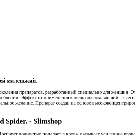
ей маленький.
 поколения препаратов, разработанный специально для женщин.
отреблении. Эффект от применения капель ошеломляющий – всег
альное желание. Препарат создан на основе высококонцентриро
Spider. - Slimshop
 Препарат полностью попадает в кровь, вызывает усиленное кров