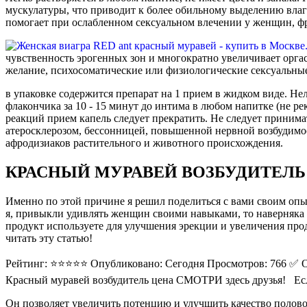
мускулатуры, что приводит к более обильному выделению вла
помогает при ослабленном сексуальном влечении у женщин, ф
чувственность эрогенных зон и многократно увеличивает орга
желание, психосоматические или физиологические сексуальные
в упаковке содержится препарат на 1 прием в жидком виде. Не
флакончика за 10 - 15 минут до интима в любом напитке (не р
реакций прием капель следует прекратить. Не следует принима
атеросклерозом, бессонницей, повышенной нервной возбудимо
афродизиаков растительного и животного происхождения.
КРАСНЫЙ МУРАВЕЙ ВОЗБУДИТЕЛЬ
Именно по этой причине я решил поделиться с вами своим опы
я, привыкли удивлять женщин своими навыками, то наверняка зна
продукт используете для улучшения эрекции и увеличения прод
читать эту статью!
Рейтинг: ⭐⭐⭐⭐⭐ Опубликовано: Сегодня Просмотров: 766 ✅ Одобрено Администрацией ­ ­ ­ ­ ­ ­ ­ ­ ­ ­ ­ ­ ­ ­ ­ ­ ­ ­ 
Красный муравей возбудитель цена СМОТРИ здесь друзья! Если
Он позволяет увеличить потенцию и улучшить качество половог