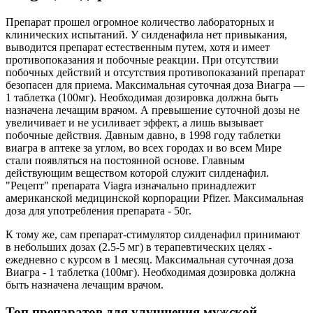
Препарат прошел огромное количество лабораторных и
клинических испытаний. У силденафила нет привыкания,
выводится препарат естественным путем, хотя и имеет
противопоказания и побочные реакции. При отсутствии
побочных действий и отсутствия противопоказаний препарат
безопасен для приема. Максимальная суточная доза Виагра —
1 таблетка (100мг). Необходимая дозировка должна быть
назначена лечащим врачом. А превышение суточной дозы не
увеличивает и не усиливает эффект, а лишь вызывает
побочные действия. Давным давно, в 1998 году таблетки
виагра в аптеке за углом, во всех городах и во всем Мире
стали появляться на постоянной основе. Главным
действующим веществом которой служит силденафил.
"Рецепт" препарата Viagra изначально принадлежит
американской медицинской корпорации Pfizer. Максимальная
доза для употребления препарата - 50г.
К тому же, сам препарат-стимулятор силденафил принимают
в небольших дозах (2.5-5 мг) в терапевтических целях -
ежедневно с курсом в 1 месяц. Максимальная суточная доза
Виагра - 1 таблетка (100мг). Необходимая дозировка должна
быть назначена лечащим врачом.
Топ препаратов для улучшения мужской