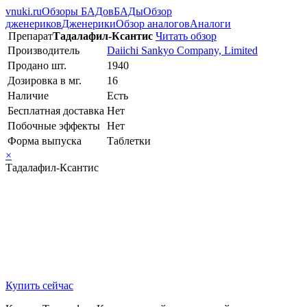
vnuki.ru
Обзоры БАДов
БАДы
Обзор
дженериков
Дженерики
Обзор аналогов
Аналоги
Препарат
Тадалафил-Ксантис
Читать обзор
Производитель
Daiichi Sankyo Company, Limited
Продано шт.
1940
Дозировка в мг.
16
Наличие
Есть
Бесплатная доставка
Нет
Побочные эффекты
Нет
Форма выпуска
Таблетки
×
Тадалафил-Ксантис
Купить сейчас