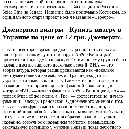
на создание женской поп-группы его подтолкнула
популярность таких проектов как «Блестящие» в России и
Spice Girls на Западе. Название было придумано Костюком, до
официального старта проект носил название «Серебро».
Дженерики виагры - Купить виагру в
Украине по цене от 12 грн. Дженерик.
Спустя некоторое время продюсеры решили отказаться от
идеи трио в пользу дуэта, и в пару к Алёне Винницкой
пригласили Надежду Грановскую. О том, почему группа была
названа именно так, есть несколько версий. ВИА — это
аббревиатура, которая расшифровывается как «вокально-
инструментальный ансамбль», а «Гра» переводится с
украинского языка как «игра». Также многие считают, что
название — это производная от фамилий вокалисток, в
котором «ВИ» — начало фамилии Алёны Винницкой, «А» —
первая буква её же имени, а «Гра» — соответственно, начало
фамилии Надежды Грановской. Однозначного мнения о том,
как же расшифровывается название коллектива, нет, и
истинной подоплёкой выбора такого названия могло быть то,
что указанные выше сочетания образовывали в результате
название, созвучное с названием таблеток, повышающих
сексуальную потенцию у мужчин Первый показ дебютного