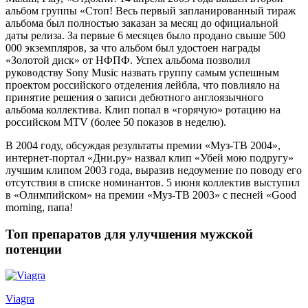
альбом группы «Стоп! Весь первый запланированный тираж
альбома был полностью заказан за месяц до официальной
даты релиза. За первые 6 месяцев было продано свыше 500
000 экземпляров, за что альбом был удостоен награды
«Золотой диск» от НФПФ. Успех альбома позволил
руководству Sony Music назвать группу самым успешным
проектом российского отделения лейбла, что повлияло на
принятие решения о записи дебютного англоязычного
альбома коллектива. Клип попал в «горячую» ротацию на
российском MTV (более 50 показов в неделю).
В 2004 году, обсуждая результаты премии «Муз-ТВ 2004»,
интернет-портал «Дни.ру» назвал клип «Убей мою подругу»
лучшим клипом 2003 года, выразив недоумение по поводу его
отсутствия в списке номинантов. 5 июня коллектив выступил
в «Олимпийском» на премии «Муз-ТВ 2003» с песней «Good
morning, папа!
Топ препаратов для улучшения мужской
потенции
Viagra