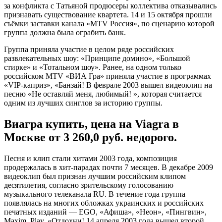
за конфликта с Татьяной продюсеры коллектива отказывались
признавать существование квартета. 14 и 15 октября прошли
съёмки заставки канала «MTV Россия», по сценарию которой
группа должна была ограбить банк.
Группа приняла участие в целом ряде российских
развлекательных шоу: «Принципе домино», «Большой
стирке» и «Тотальном шоу». Ранее, на одном только
российском MTV «ВИА Гра» приняла участие в программах
«VIP-каприз», «Банзай! В феврале 2003 вышел видеоклип на
песню «Не оставляй меня, любимый! », которая считается
одним из лучших синглов за историю группы.
Виагра купить, цена на Viagra в
Москве от 3 260,0 руб. недорого.
Песня и клип стали хитами 2003 года, композиция
продержалась в хит-парадах почти 7 месяцев. В декабре 2009
видеоклип был признан лучшим российским клипом
десятилетия, согласно зрительскому голосованию
музыкального телеканала RU. В течение года группа
появлялась на многих обложках украинских и российских
печатных изданий — EGO, «Афиша», «Неон», «Пингвин»,
Maxim, Play, «Отдохни! 14 апреля 2003 года вышел второй