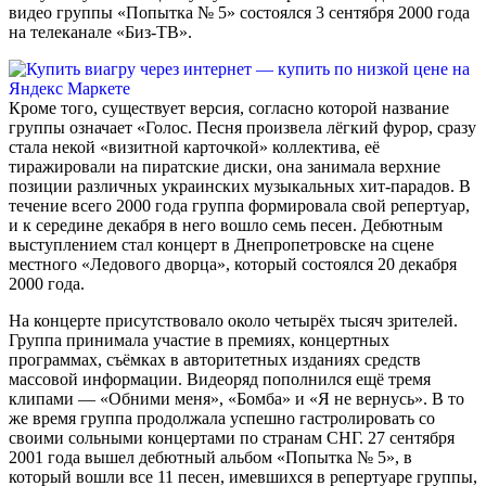
видео группы «Попытка № 5» состоялся 3 сентября 2000 года
на телеканале «Биз-ТВ».
Кроме того, существует версия, согласно которой название
группы означает «Голос. Песня произвела лёгкий фурор, сразу
стала некой «визитной карточкой» коллектива, её
тиражировали на пиратские диски, она занимала верхние
позиции различных украинских музыкальных хит-парадов. В
течение всего 2000 года группа формировала свой репертуар,
и к середине декабря в него вошло семь песен. Дебютным
выступлением стал концерт в Днепропетровске на сцене
местного «Ледового дворца», который состоялся 20 декабря
2000 года.
На концерте присутствовало около четырёх тысяч зрителей.
Группа принимала участие в премиях, концертных
программах, съёмках в авторитетных изданиях средств
массовой информации. Видеоряд пополнился ещё тремя
клипами — «Обними меня», «Бомба» и «Я не вернусь». В то
же время группа продолжала успешно гастролировать со
своими сольными концертами по странам СНГ. 27 сентября
2001 года вышел дебютный альбом «Попытка № 5», в
который вошли все 11 песен, имевшихся в репертуаре группы,