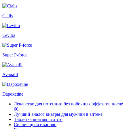
Cialis
Levitra
Super P-force
Avanafil
Dapoxetine
Лекарство для потенции без побочных эффектов после
60
Лучший аналог виагры для мужчин в аптеке
Таблетка виагры что это
Сиалис цена иваново