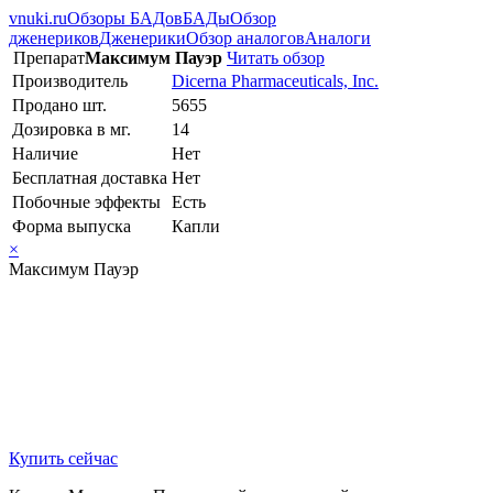
vnuki.ru
Обзоры БАДов
БАДы
Обзор
дженериков
Дженерики
Обзор аналогов
Аналоги
Препарат
Максимум Пауэр
Читать обзор
Производитель
Dicerna Pharmaceuticals, Inc.
Продано шт.
5655
Дозировка в мг.
14
Наличие
Нет
Бесплатная доставка
Нет
Побочные эффекты
Есть
Форма выпуска
Капли
×
Максимум Пауэр
Купить сейчас