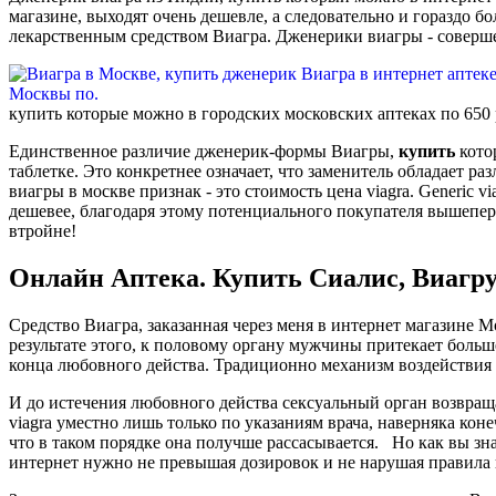
магазине, выходят очень дешевле, а следовательно и гораздо б
лекарственным средством Виагра. Дженерики виагры - соверше
купить которые можно в городских московских аптеках по 650 р
Единственное различие дженерик-формы Виагры,
купить
кото
таблетке. Это конкретнее означает, что заменитель обладает
виагры в москве признак - это стоимость цена viagra. Generic
дешевее, благодаря этому потенциального покупателя вышепере
втройне!
Онлайн Аптека. Купить Сиалис, Виагру
Средство Виагра, заказанная через меня в интернет магазине
результате этого, к половому органу мужчины притекает больше
конца любовного действа. Традиционно механизм воздействия 
И до истечения любовного действа сексуальный орган возвращ
viagra уместно лишь только по указаниям врача, наверняка ко
что в таком порядке она получше рассасывается. Но как вы зн
интернет нужно не превышая дозировок и не нарушая правила 