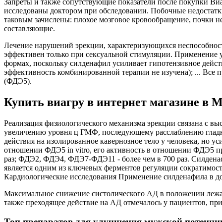
Запреты и также сопутствующие показатели после покупки Ви
исследованы доктором при обследовании. Побочные недостатки
таковым зачислены: плохое мозговое кровообращение, почки нез
составляющие.
Лечение нарушений эрекции, характеризующихся неспособност
эффективен только при сексуальной стимуляции. Применение 
формах, поскольку силденафил усиливает гипотензивное дейст
эффективность комбинированной терапии не изучена); ... Вс
(ФДЭ5).
Купить виагру в интернет магазине в Мо
Реализация физиологического механизма эрекции связана с выс
увеличению уровня ц ГМФ, последующему расслаблению гладк
действия на изолированное кавернозное тело у человека, но 
отношении ФДЭ5 in vitro, его активность в отношении ФДЭ5 пр
раз; ФДЭ2, ФДЭ4, ФДЭ7-ФДЭ11 - более чем в 700 раз. Силдена
является одним из ключевых ферментов регуляции сократимос
Кардиологические исследования Применение силденафила в до
Максимальное снижение систолического АД в положении лежа пос
также преходящее действие на АД отмечалось у пациентов, п
Топ препаратов для улучшения мужской потенци