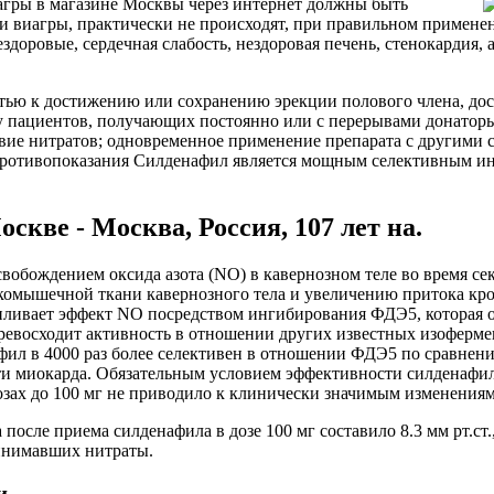
агры в магазине Москвы через интернет должны быть
 виагры, практически не происходят, при правильном применени
доровые, сердечная слабость, нездоровая печень, стенокардия, а
ью к достижению или сохранению эрекции полового члена, дост
у пациентов, получающих постоянно или с перерывами донаторы
вие нитратов; одновременное применение препарата с другими с
е противопоказания Силденафил является мощным селективным 
скве - Москва, Россия, 107 лет на.
вобождением оксида азота (NO) в кавернозном теле во время сек
омышечной ткани кавернозного тела и увеличению притока кро
усиливает эффект NO посредством ингибирования ФДЭ5, которая 
евосходит активность в отношении других известных изофермент
фил в 4000 раз более селективен в отношении ФДЭ5 по сравнен
ти миокарда. Обязательным условием эффективности силденафил
зах до 100 мг не приводило к клинически значимым изменениям
ле приема силденафила в дозе 100 мг составило 8.3 мм рт.ст., 
ринимавших нитраты.
и