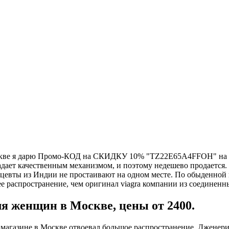
скве я дарю Промо-КОД на СКИДКУ 10% "TZ22E65A4FFOH" на 
дает качественным механизмом, и поэтому недешево продается.
ацевты из Индии не простаивают на одном месте. По обыденной
 распространение, чем оригинал viagra компании из соединенных
ля женщин в Москве, цены от 2400.
агазине в Москве отвоевал большое распространение. Дженерики