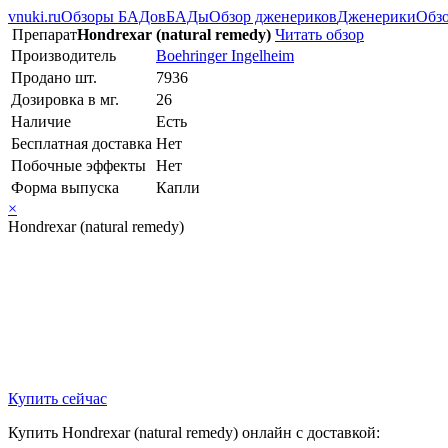
vnuki.ru
Обзоры БАДов
БАДы
Обзор дженериков
Дженерики
Обзо
Препарат
Hondrexar (natural remedy)
Читать обзор
Производитель
Boehringer Ingelheim
Продано шт.
7936
Дозировка в мг.
26
Наличие
Есть
Бесплатная доставка
Нет
Побочные эффекты
Нет
Форма выпуска
Капли
×
Hondrexar (natural remedy)
Купить сейчас
Купить Hondrexar (natural remedy) онлайн с доставкой: