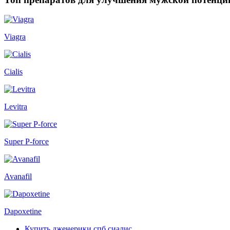
Viagra
Cialis
Levitra
Super P-force
Avanafil
Dapoxetine
Купить дженерики спб сиалис