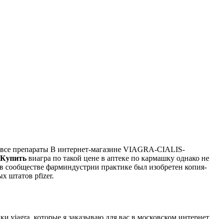
все препараты В интернет-магазине VIAGRA-CIALIS-
Купить
виагра по такой цене в аптеке по кармашку однако не
 в сообществе фарминдустрии практике был изобретен копия-
 штатов pfizer.
 viagra, которые я заказываю для вас в московском интернет