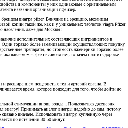
ов свойства и компоненты у них одинаковые с оригинальным
атента названия организации пфайзер.
д брендом виагра pfizer. Влияние на эрекцию, механизм
евой копии такой же, как и у уникальных таблеток viagra Pfizer
го населения, даже для Москвы!
о наличие дополнительных составляющих ингридиентов в
ные. Один гораздо более заманивающий осуществляющих покупку
екарственные препараты, но стоимость дженерики гораздо более
в оказываемом эффекте совсем нет, то зачем платить дороже
н и расширением пещеристых тел и артерий органа. В
личивается время, которое подходит для того, чтобы дойти до
альной стимуляции вновь рожда... Пользоваться дженерик
ал виагру! Принимать аналог виагры надобно до еды, потому
 сказано вначале. Использовать виагру, купленную через
вается по истечении 30-50 минут.