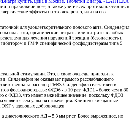
и и правильной дозе, а также учете всех противопоказаний, к
ллергические эффекты на это лекарство, или на его
аточной для удовлетворительного полового акта. Силденафил
 оксида азота, органические нитраты или нитриты в любых
редствами для лечения нарушений эрекции (безопасность и
ингибитором ц ГМФ-специфической фосфодиэстеразы типа 5
суальной стимуляции. Это, в свою очередь, приводит к
ви. Силденафил не оказывает прямого расслабляющего
ответственна за распад ц ГМФ. Силденафил селективен в
ов фосфодиэстеразы: ФДЭ6 - в 10 раз; ФДЭ1 - более чем в 80
ию с ФДЭ3, что имеет важнейшее значение, поскольку ФДЭ3
а является сексуальная стимуляция. Клинические данные
 ЭКГ у здоровых добровольцев.
а диастолического АД – 5.3 мм рт.ст. Более выраженное, но