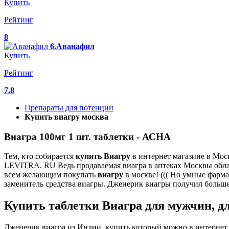
Купить
Рейтинг
8
6.Аванафил
Купить
Рейтинг
7.8
Препараты для потенции
Купить виагру москва
Виагра 100мг 1 шт. таблетки - АСНА
Тем, кто собирается
купить
Виагру
в интернет магазине в Мо
LEVITRA. RU Ведь продаваемая виагра в аптеках Москвы обла
всем желающим покупать
виагру
в москве! ((( Но умные фарм
заменитель средства виагры. Дженерик виагры получил большее
Купить таблетки Виагра для мужчин, д
Дженерик виагра из Индии, купить который можно в интернет м