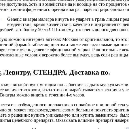
олее доступнее, хоть и воздействие да и вообще на сто процент
нный копия фирменного бренда виагра - зарегистрированного п
Generic виагры малегра ничуть не ударяет в грязь лицом пре
воздействия, время воздействия, качество и ингридиенты деш
ублей за таблетку 50 мг!!! По-моему это очень дорого для наше
рую можно в интернет-аптеках Москвы от оригинальной, то эт
 различной формой таблеток, цветом а также еще вкусовыми дан
 viagra стоит очень дешевле официальной марки. Равносильные л
численные условия вероятно более вынудят, ведь если разницы 
, Левитру, СТЕНДРА. Доставка по.
 Москвы воздействует методом послабления гладких мускул мужчи
е количество крови, из-за этого и вырабатывается эрекция и уве
Виагры можно видеть в течении 4-х часов.
ается из возбужденного положения в спокойное при новой сексу
нечно он может порекомендовать своим больным покупать оригин
аете о решении: купить уникальную или купить заменитель, было
питья целебного препарата. Оказывать влияние препарат намере