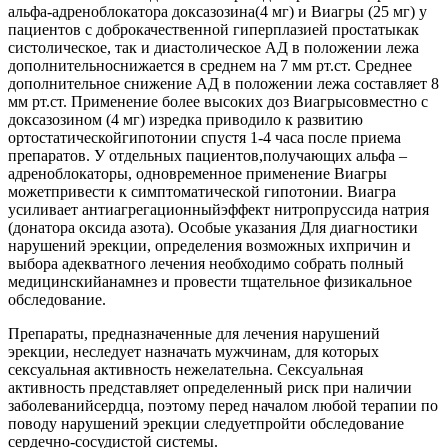
альфа-адреноблокатора доксазозина(4 мг) и Виагры (25 мг) у
пациентов с доброкачественной гиперплазией простатыкак
систолическое, так и диастолическое АД в положении лежа
дополнительноснижается в среднем на 7 мм рт.ст. Среднее
дополнительное снижение АД в положении лежа составляет 8
мм рт.ст. Применение более высоких доз Виагрысовместно с
доксазозином (4 мг) изредка приводило к развитию
ортостатическойгипотонии спустя 1-4 часа после приема
препаратов. У отдельных пациентов,получающих альфа –
адреноблокаторы, одновременное применение Виагры
можетпривести к симптоматической гипотонии. Виагра
усиливает антиагрегационныйэффект нитропруссида натрия
(донатора оксида азота). Особые указания Для диагностики
нарушений эрекции, определения возможных ихпричин и
выбора адекватного лечения необходимо собрать полный
медицинскийанамнез и провести тщательное физикальное
обследование.
Препараты, предназначенные для лечения нарушений
эрекции, неследует назначать мужчинам, для которых
сексуальная активность нежелательна. Сексуальная
активность представляет определенный риск при наличии
заболеванийсердца, поэтому перед началом любой терапии по
поводу нарушений эрекции следуетпройти обследование
сердечно-сосудистой системы.