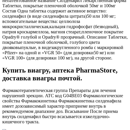
непатентованное название Силденафил Лекарственная форма
Таблетки, покрытые пленочной оболочкой 50мг и 100мг
Состав Одна таблетка содержит активное вещество:
силденафил (в виде силденафила цитрата)50 или 100 мг;
вспомогательные вещества: целлюлоза
микрокристаллическая,кальция гидрофосфат (безводный),
натрия кроскармеллоза, магния стеарат,пленочное покрытие
Opadry® голубой и Opadry® прозрачный. Описание Таблетки,
покрытые пленочной оболочкой, голубого цвета
двояковыпуклые, в видезакругленного ромба с маркировкой
«Pfizer» на одной и «VGR 50» (для дозировки50 мг) или
«VGR 100» (для дозировки 100 мг), на другой стороне.
Купить виагру, аптека PharmaStore,
доставка виагры почтой.
Фармакотерапевтическая группа Препараты для лечения
нарушений эрекции. ATС код G04BE03 Фармакологические
свойства Фармакокинетика Фармакокинетика силденафила
имеет дозозависимый характер приприеме внутрь в
рекомендуемом диапазоне доз. Всасывание После приема
внутрь силденафил быстро всасывается изжелудочно-
кишечного тракта.