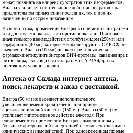
может повлиять на клиренс субстратов этих изоферментов.
Виагра усиливает гипотензивное действие нитратов как
придлительном применении последних, так и при их
назначении по острым показаниям.
В связи с этим, применение Виагры в сочетании с нитратами
или донаторами оксидаазота противопоказано. Признаков
значительного взаимодействия с толбутамидом (250мг) или
варфарином (40 мг), которые метаболизируются CYP2C9, не
выявлено. Виагра (100 мг) не оказывает влияния на
фармакокинетикуингибиторов ВИЧ-протеазы, саквинавира и
ритонавира, являющихся субстратами CYP3А4,при их
постоянном уровне в крови.
Аптека от Склада интернет аптека,
поиск лекарств и заказ с доставкой.
Виагра (50 мг) не вызывает дополнительного
увеличениявремени кровотечения при приеме
ацетилсалициловой кислоты (150 мг). Виагра (50 мг) не
усиливает гипотензивное действие алкоголя. При
одновременном применении Виагры с амлодипином у
больныхс артериальной гипертонией не отмечено значимых
клинических взаимодействий. При одновременном приеме