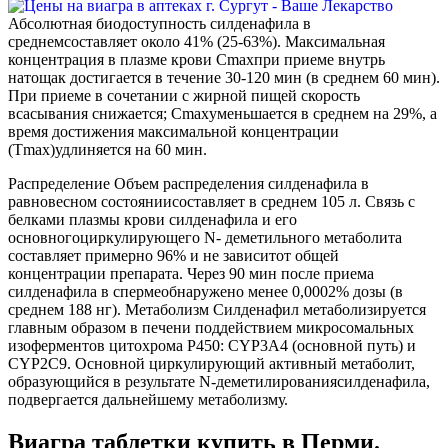
Абсолютная биодоступность силденафила в
среднемсоставляет около 41% (25-63%). Максимальная
концентрация в плазме крови Cmaxпри приеме внутрь
натощак достигается в течение 30-120 мин (в среднем 60 мин).
При приеме в сочетании с жирной пищей скорость
всасывания снижается; Cmaxуменьшается в среднем на 29%, а
время достижения максимальной концентрации
(Tmax)удлиняется на 60 мин.
Распределение Объем распределения силденафила в
равновесном состояниисоставляет в среднем 105 л. Связь с
белками плазмы крови силденафила и его
основногоциркулирующего N- деметильного метаболита
составляет примерно 96% и не зависитот общей
концентрации препарата. Через 90 мин после приема
силденафила в спермеобнаружено менее 0,0002% дозы (в
среднем 188 нг). Метаболизм Силденафил метаболизируется
главным образом в печени поддействием микросомальных
изоферментов цитохрома Р450: CYP3A4 (основной путь) и
CYP2C9. Основной циркулирующий активный метаболит,
образующийся в результате N-деметилированиясилденафила,
подвергается дальнейшему метаболизму.
Виагра таблетки купить в Перми.