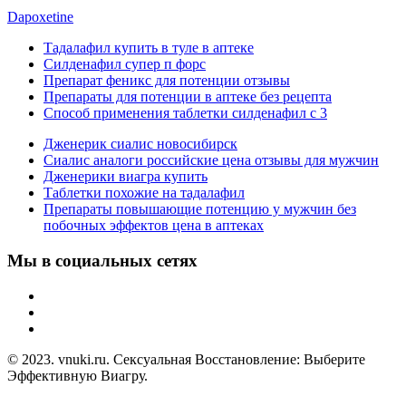
Dapoxetine
Тадалафил купить в туле в аптеке
Силденафил супер п форс
Препарат феникс для потенции отзывы
Препараты для потенции в аптеке без рецепта
Способ применения таблетки силденафил с 3
Дженерик сиалис новосибирск
Сиалис аналоги российские цена отзывы для мужчин
Дженерики виагра купить
Таблетки похожие на тадалафил
Препараты повышающие потенцию у мужчин без
побочных эффектов цена в аптеках
Мы в социальных сетях
© 2023. vnuki.ru. Сексуальная Восстановление: Выберите
Эффективную Виагру.