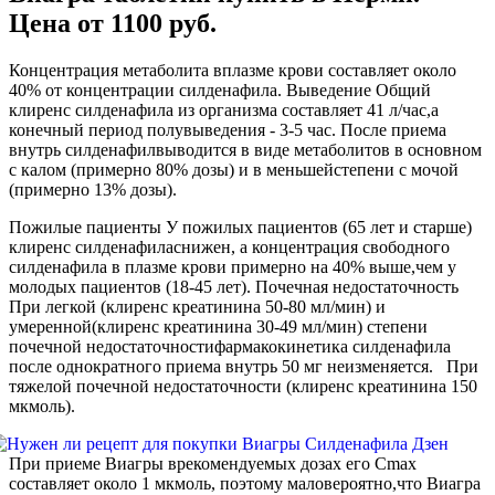
Цена от 1100 руб.
Концентрация метаболита вплазме крови составляет около
40% от концентрации силденафила. Выведение Общий
клиренс силденафила из организма составляет 41 л/час,а
конечный период полувыведения - 3-5 час. После приема
внутрь силденафилвыводится в виде метаболитов в основном
с калом (примерно 80% дозы) и в меньшейстепени с мочой
(примерно 13% дозы).
Пожилые пациенты У пожилых пациентов (65 лет и старше)
клиренс силденафиласнижен, а концентрация свободного
силденафила в плазме крови примерно на 40% выше,чем у
молодых пациентов (18-45 лет). Почечная недостаточность
При легкой (клиренс креатинина 50-80 мл/мин) и
умеренной(клиренс креатинина 30-49 мл/мин) степени
почечной недостаточностифармакокинетика силденафила
после однократного приема внутрь 50 мг неизменяется. При
тяжелой почечной недостаточности (клиренс креатинина 150
мкмоль).
При приеме Виагры врекомендуемых дозах его Cmax
составляет около 1 мкмоль, поэтому маловероятно,что Виагра