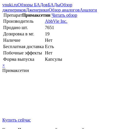
vnuki.ru
Обзоры БАДов
БАДы
Обзор
дженериков
Дженерики
Обзор аналогов
Аналоги
Препарат
Примаксетин
Читать обзор
Производитель
AbbVie Inc.
Продано шт.
7651
Дозировка в мг.
19
Наличие
Нет
Бесплатная доставка
Есть
Побочные эффекты
Нет
Форма выпуска
Капсулы
×
Примаксетин
Купить сейчас