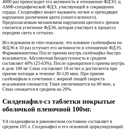
4000 раз превосходит его активность в отношении ФДЭ3, ц
АМФ-специфической ФДЭ, участвующей в сокращении
сердца. Силденафил может вызывать легкое и преходящее
нарушение различения цвета (синего/зеленого).
Предполагаемым механизмом нарушения цветного зрения
считается угнетение ФДЭ6, которая участвует в процессе
передачи света в сетчатке.
Исследования in vitro показали, что влияние
силденафила
на
ФДЭ6 в 10 раз уступает его активности в отношении ФДЭ5.
Фармакокинетика После приема внутрь
силденафил
быстро
всасывается. Абсолютная биодоступность в среднем
составляет 40% (25-63%). После однократного приема внутрь
в дозе 100 мг Cmax составляет 18 нг/мл и достигается при
приеме натощак в течение 30-120 мин. При приеме
силденафила
в сочетании с жирной пищей скорость
всасывания снижается; Тmax увеличивается на 60 мин, а
Cmax снижается в среднем на 29%.
Силденафил-сз таблетки покрытые
оболочкой пленочной 100мг.
Vd силденафила в равновесном состоянии составляет в
среднем 105 л. Силденафил и его основной циркулирующий