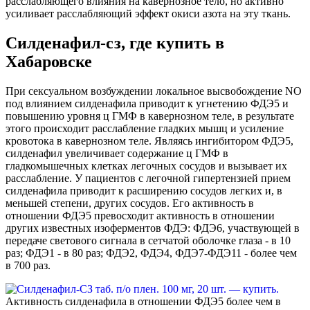
расслабляющего влияния на кавернозное тело, но активно
усиливает расслабляющий эффект окиси азота на эту ткань.
Силденафил-сз, где купить в
Хабаровске
При сексуальном возбуждении локальное высвобождение NO
под влиянием силденафила приводит к угнетению ФДЭ5 и
повышению уровня ц ГМФ в кавернозном теле, в результате
этого происходит расслабление гладких мышц и усиление
кровотока в кавернозном теле. Являясь ингибитором ФДЭ5,
силденафил увеличивает содержание ц ГМФ в
гладкомышечных клетках легочных сосудов и вызывает их
расслабление. У пациентов с легочной гипертензией прием
силденафила приводит к расширению сосудов легких и, в
меньшей степени, других сосудов. Его активность в
отношении ФДЭ5 превосходит активность в отношении
других известных изоферментов ФДЭ: ФДЭ6, участвующей в
передаче светового сигнала в сетчатой оболочке глаза - в 10
раз; ФДЭ1 - в 80 раз; ФДЭ2, ФДЭ4, ФДЭ7-ФДЭ11 - более чем
в 700 раз.
Активность силденафила в отношении ФДЭ5 более чем в