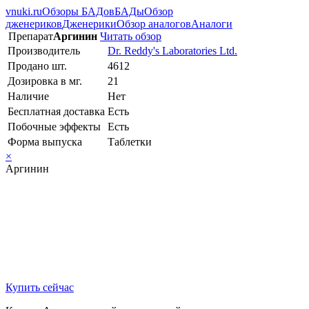
vnuki.ru
Обзоры БАДов
БАДы
Обзор
дженериков
Дженерики
Обзор аналогов
Аналоги
Препарат
Аргинин
Читать обзор
Производитель
Dr. Reddy's Laboratories Ltd.
Продано шт.
4612
Дозировка в мг.
21
Наличие
Нет
Бесплатная доставка
Есть
Побочные эффекты
Есть
Форма выпуска
Таблетки
×
Аргинин
Купить сейчас