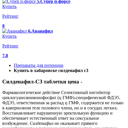
5.Супер п-форсе
Купить
Рейтинг
8
6.Аванафил
Купить
Рейтинг
7.8
Препараты для потенции
Купить в хабаровске силденафил с3
Силденафил-СЗ таблетки цена -
Фармакологическое действие Селективный ингибитор
циклогуанозинмонофосфат (ц ГМФ)-специфической ФДЭ5.
ФДЭ5, ответственная за распад ц ГМФ, содержится не только
в кавернозном теле полового члена, но и в сосудах легких.
Восстанавливает нарушенную эректильную функцию и
обеспечивает естественный ответ на сексуальное
возбуждение.
Силденафил
не оказывает прямого