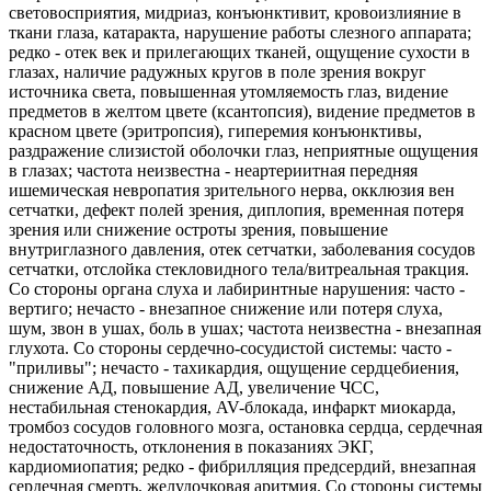
световосприятия, мидриаз, конъюнктивит, кровоизлияние в
ткани глаза, катаракта, нарушение работы слезного аппарата;
редко - отек век и прилегающих тканей, ощущение сухости в
глазах, наличие радужных кругов в поле зрения вокруг
источника света, повышенная утомляемость глаз, видение
предметов в желтом цвете (ксантопсия), видение предметов в
красном цвете (эритропсия), гиперемия конъюнктивы,
раздражение слизистой оболочки глаз, неприятные ощущения
в глазах; частота неизвестна - неартериитная передняя
ишемическая невропатия зрительного нерва, окклюзия вен
сетчатки, дефект полей зрения, диплопия, временная потеря
зрения или снижение остроты зрения, повышение
внутриглазного давления, отек сетчатки, заболевания сосудов
сетчатки, отслойка стекловидного тела/витреальная тракция.
Со стороны органа слуха и лабиринтные нарушения: часто -
вертиго; нечасто - внезапное снижение или потеря слуха,
шум, звон в ушах, боль в ушах; частота неизвестна - внезапная
глухота. Со стороны сердечно-сосудистой системы: часто -
"приливы"; нечасто - тахикардия, ощущение сердцебиения,
снижение АД, повышение АД, увеличение ЧСС,
нестабильная стенокардия, AV-блокада, инфаркт миокарда,
тромбоз сосудов головного мозга, остановка сердца, сердечная
недостаточность, отклонения в показаниях ЭКГ,
кардиомиопатия; редко - фибрилляция предсердий, внезапная
сердечная смерть, желудочковая аритмия. Со стороны системы