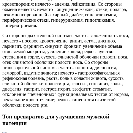
кроветворения: нечасто - анемия, лейкопения. Со стороны
обмена веществ: нечасто - ощущение жажды, отеки, подагра,
некомпенсированный сахарный диабет, гипергликемия,
периферические отеки, гиперурикемия, гипогликемия,
гипернатриемия.
Со стороны дыхательной системы: часто - заложенность носа;
нечасто - носовое кровотечение, ринит, астма, диспноэ,
ларингит, фарингит, синусит, бронхит, увеличение объема
отделяемой мокроты, усиление кашля; редко - чувство
стеснения в горле, сухость слизистой оболочки полости носа,
отек слизистой оболочки полости носа. Со стороны
пищеварительной системы: часто - тошнота, диспепсия,
геморрой, вздутие живота; нечасто - гастроэзофагеальная
рефлюксная болезнь, рвота, боль в области живота, сухость
слизистой оболочки полости рта, глоссит, гингивит, колит,
дисфагия, гастрит, гастроэнтерит, эзофагит, стоматит,
отклонение "печеночных" функциональных тестов от нормы,
ректальное кровотечение; редко - гипестезия слизистой
оболочки полости рта.
Топ препаратов для улучшения мужской
потенции