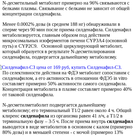
N-десметильный метаболит примерно на 96% связываются с
белками плазмы. Связывание с белками не зависит от общей
концентрации силденафила.
Менее 0.0002% дозы (в среднем 188 нг) обнаруживали в
сперме через 90 мин после приема силденафила. Силденафил
метаболизируется, главным образом под действием
микросомальных изоферментов печени CYP3A4 (основной
путь) и CYP2C9. Основной циркулирующий метаболит,
который образуется в результате N-десметилирования
силденафила, подвергается дальнейшему метаболизму.
По селективности действия на ФДЭ метаболит сопоставим с
силденафилом, а его активность в отношении ФДЭ5 in vitro
составляет примерно 50% активности самого силденафила.
Концентрация метаболита в плазме составляет примерно 40%
от таковой силденафила.
N-десметилметаболит подвергается дальнейшему
метаболизму; его терминальный T1/2 равен около 4 ч. Общий
клиренс
силденафила
из организма равен 41 л/ч, а T1/2 в
терминальную фазу – 3-5 ч. После приема внутрь
силденафил
выводится в виде метаболитов в основном с калом (примерно
80% дозы) и в меньшей степени - с мочой (примерно 13%