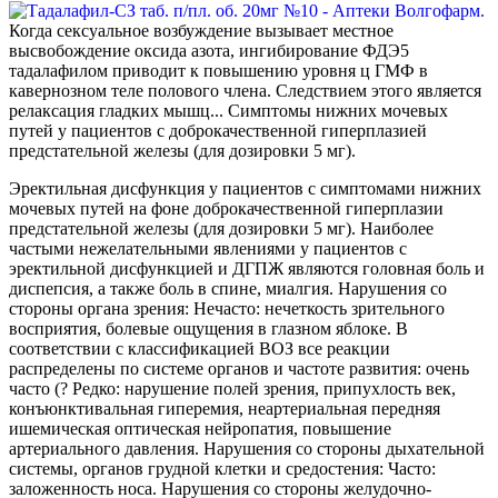
Когда сексуальное возбуждение вызывает местное
высвобождение оксида азота, ингибирование ФДЭ5
тадалафилом приводит к повышению уровня ц ГМФ в
кавернозном теле полового члена. Следствием этого является
релаксация гладких мышц... Симптомы нижних мочевых
путей у пациентов с доброкачественной гиперплазией
предстательной железы (для дозировки 5 мг).
Эректильная дисфункция у пациентов с симптомами нижних
мочевых путей на фоне доброкачественной гиперплазии
предстательной железы (для дозировки 5 мг). Наиболее
частыми нежелательными явлениями у пациентов с
эректильной дисфункцией и ДГПЖ являются головная боль и
диспепсия, а также боль в спине, миалгия. Нарушения со
стороны органа зрения: Нечасто: нечеткость зрительного
восприятия, болевые ощущения в глазном яблоке. В
соответствии с классификацией ВОЗ все реакции
распределены по системе органов и частоте развития: очень
часто (? Редко: нарушение полей зрения, припухлость век,
конъюнктивальная гиперемия, неартериальная передняя
ишемическая оптическая нейропатия, повышение
артериального давления. Нарушения со стороны дыхательной
системы, органов грудной клетки и средостения: Часто:
заложенность носа. Нарушения со стороны желудочно-