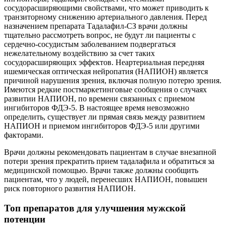
сосудорасширяющими свойствами, что может приводить к
транзиторному снижению артериального давления. Перед
назначением препарата Тадалафил-СЗ врачи должны
тщательно рассмотреть вопрос, не будут ли пациенты с
сердечно-сосудистым заболеванием подвергаться
нежелательному воздействию за счет таких
сосудорасширяющих эффектов. Неартериальная передняя
ишемическая оптическая нейропатия (НАПИОН) является
причиной нарушения зрения, включая полную потерю зрения.
Имеются редкие постмаркетинговые сообщения о случаях
развитии НАПИОН, по времени связанных с приемом
ингибиторов ФДЭ-5. В настоящее время невозможно
определить, существует ли прямая связь между развитием
НАПИОН и приемом ингибиторов ФДЭ-5 или другими
факторами.
Врачи должны рекомендовать пациентам в случае внезапной
потери зрения прекратить прием тадалафила и обратиться за
медицинской помощью. Врачи также должны сообщить
пациентам, что у людей, перенесших НАПИОН, повышен
риск повторного развития НАПИОН.
Топ препаратов для улучшения мужской
потенции