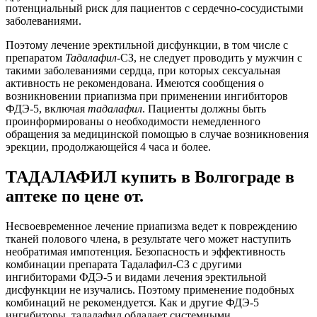
потенциальный риск для пациентов с сердечно-сосудистыми
заболеваниями.
Поэтому лечение эректильной дисфункции, в том числе с
препаратом
Тадалафил
-СЗ, не следует проводить у мужчин с
такими заболеваниями сердца, при которых сексуальная
активность не рекомендована. Имеются сообщения о
возникновении приапизма при применении ингибиторов
ФДЭ-5, включая
тадалафил
. Пациенты должны быть
проинформированы о необходимости немедленного
обращения за медицинской помощью в случае возникновения
эрекции, продолжающейся 4 часа и более.
ТАДАЛАФИЛ купить в Волгограде в
аптеке по цене от.
Несвоевременное лечение приапизма ведет к повреждению
тканей полового члена, в результате чего может наступить
необратимая импотенция. Безопасность и эффективность
комбинации препарата Тадалафил-СЗ с другими
ингибиторами ФДЭ-5 и видами лечения эректильной
дисфункции не изучались. Поэтому применение подобных
комбинаций не рекомендуется. Как и другие ФДЭ-5
ингибиторы, тадалафил обладает системными