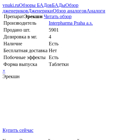
vnuki.ru
Обзоры БАДов
БАДы
Обзор
дженериков
Дженерики
Обзор аналогов
Аналоги
Препарат
Эрекшн
Читать обзор
Производитель
Interpharma Praha a.s.
Продано шт.
5901
Дозировка в мг.
4
Наличие
Есть
Бесплатная доставка
Нет
Побочные эффекты
Есть
Форма выпуска
Таблетки
×
Эрекшн
Купить сейчас