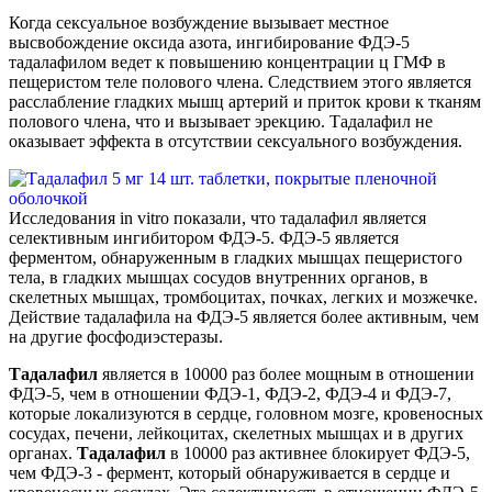
Когда сексуальное возбуждение вызывает местное
высвобождение оксида азота, ингибирование ФДЭ-5
тадалафилом ведет к повышению концентрации ц ГМФ в
пещеристом теле полового члена. Следствием этого является
расслабление гладких мышц артерий и приток крови к тканям
полового члена, что и вызывает эрекцию. Тадалафил не
оказывает эффекта в отсутствии сексуального возбуждения.
Исследования in vitro показали, что тадалафил является
селективным ингибитором ФДЭ-5. ФДЭ-5 является
ферментом, обнаруженным в гладких мышцах пещеристого
тела, в гладких мышцах сосудов внутренних органов, в
скелетных мышцах, тромбоцитах, почках, легких и мозжечке.
Действие тадалафила на ФДЭ-5 является более активным, чем
на другие фосфодиэстеразы.
Тадалафил
является в 10000 раз более мощным в отношении
ФДЭ-5, чем в отношении ФДЭ-1, ФДЭ-2, ФДЭ-4 и ФДЭ-7,
которые локализуются в сердце, головном мозге, кровеносных
сосудах, печени, лейкоцитах, скелетных мышцах и в других
органах.
Тадалафил
в 10000 раз активнее блокирует ФДЭ-5,
чем ФДЭ-3 - фермент, который обнаруживается в сердце и