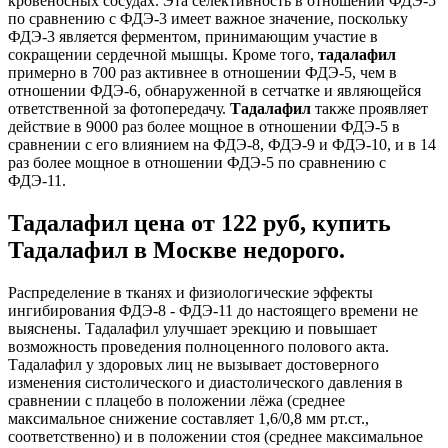
кровеносных сосудах. Эта селективность в отношении ФДЭ-5
по сравнению с ФДЭ-3 имеет важное значение, поскольку
ФДЭ-3 является ферментом, принимающим участие в
сокращении сердечной мышцы. Кроме того,
тадалафил
примерно в 700 раз активнее в отношении ФДЭ-5, чем в
отношении ФДЭ-6, обнаруженной в сетчатке и являющейся
ответственной за фотопередачу.
Тадалафил
также проявляет
действие в 9000 раз более мощное в отношении ФДЭ-5 в
сравнении с его влиянием на ФДЭ-8, ФДЭ-9 и ФДЭ-10, и в 14
раз более мощное в отношении ФДЭ-5 по сравнению с
ФДЭ-11.
Тадалафил цена от 122 руб, купить
Тадалафил в Москве недорого.
Распределение в тканях и физиологические эффекты
ингибирования ФДЭ-8 - ФДЭ-11 до настоящего времени не
выяснены. Тадалафил улучшает эрекцию и повышает
возможность проведения полноценного полового акта.
Тадалафил у здоровых лиц не вызывает достоверного
изменения систолического и диастолического давления в
сравнении с плацебо в положении лёжа (среднее
максимальное снижение составляет 1,6/0,8 мм рт.ст.,
соответственно) и в положении стоя (среднее максимальное