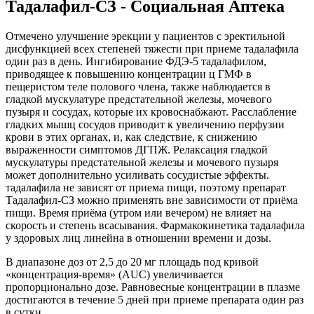
Тадалафил-СЗ - Социальная Аптека
Отмечено улучшение эрекции у пациентов с эректильной
дисфункцией всех степеней тяжести при приеме тадалафила
один раз в день. Ингибирование ФДЭ-5 тадалафилом,
приводящее к повышению концентрации ц ГМФ в
пещеристом теле полового члена, также наблюдается в
гладкой мускулатуре предстательной железы, мочевого
пузыря и сосудах, которые их кровоснабжают. Расслабление
гладких мышц сосудов приводит к увеличению перфузии
крови в этих органах, и, как следствие, к снижению
выраженности симптомов ДГПЖ. Релаксация гладкой
мускулатуры предстательной железы и мочевого пузыря
может дополнительно усиливать сосудистые эффекты.
тадалафила не зависят от приема пищи, поэтому препарат
Тадалафил-СЗ можно применять вне зависимости от приёма
пищи. Время приёма (утром или вечером) не влияет на
скорость и степень всасывания. Фармакокинетика тадалафила
у здоровых лиц линейна в отношении времени и дозы.
В диапазоне доз от 2,5 до 20 мг площадь под кривой
«концентрация-время» (AUC) увеличивается
пропорционально дозе. Равновесные концентрации в плазме
достигаются в течение 5 дней при приеме препарата один раз
в сутки.