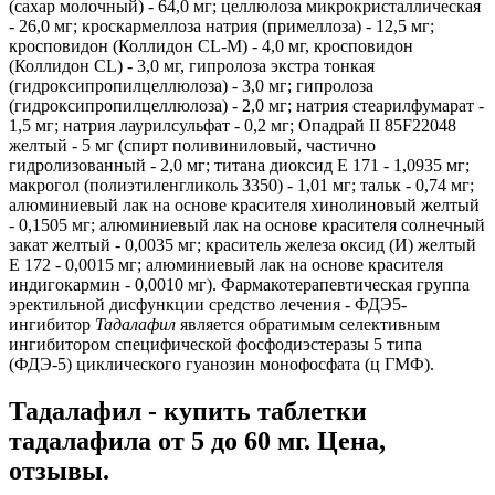
(сахар молочный) - 64,0 мг; целлюлоза микрокристаллическая
- 26,0 мг; кроскармеллоза натрия (примеллоза) - 12,5 мг;
кросповидон (Коллидон CL-M) - 4,0 мг, кросповидон
(Коллидон CL) - 3,0 мг, гипролоза экстра тонкая
(гидроксипропилцеллюлоза) - 3,0 мг; гипролоза
(гидроксипропилцеллюлоза) - 2,0 мг; натрия стеарилфумарат -
1,5 мг; натрия лаурилсульфат - 0,2 мг; Опадрай II 85F22048
желтый - 5 мг (спирт поливиниловый, частично
гидролизованный - 2,0 мг; титана диоксид Е 171 - 1,0935 мг;
макрогол (полиэтиленгликоль 3350) - 1,01 мг; тальк - 0,74 мг;
алюминиевый лак на основе красителя хинолиновый желтый
- 0,1505 мг; алюминиевый лак на основе красителя солнечный
закат желтый - 0,0035 мг; краситель железа оксид (И) желтый
Е 172 - 0,0015 мг; алюминиевый лак на основе красителя
индигокармин - 0,0010 мг). Фармакотерапевтическая группа
эректильной дисфункции средство лечения - ФДЭ5-
ингибитор
Тадалафил
является обратимым селективным
ингибитором специфической фосфодиэстеразы 5 типа
(ФДЭ-5) циклического гуанозин монофосфата (ц ГМФ).
Тадалафил - купить таблетки
тадалафила от 5 до 60 мг. Цена,
отзывы.