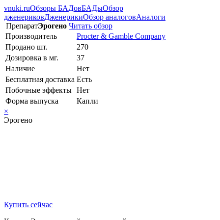
vnuki.ru
Обзоры БАДов
БАДы
Обзор
дженериков
Дженерики
Обзор аналогов
Аналоги
Препарат
Эрогено
Читать обзор
Производитель
Procter & Gamble Company
Продано шт.
270
Дозировка в мг.
37
Наличие
Нет
Бесплатная доставка
Есть
Побочные эффекты
Нет
Форма выпуска
Капли
×
Эрогено
Купить сейчас