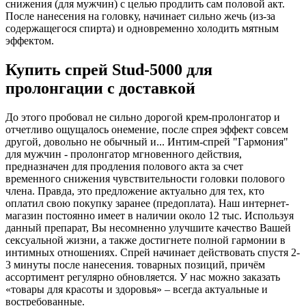
снижения (для мужчин) с целью продлить сам половой акт.
После нанесения на головку, начинает сильно жечь (из-за
содержащегося спирта) и одновременно холодить мятным
эффектом.
Купить спрей Stud-5000 для
пролонгации с доставкой
До этого пробовал не сильно дорогой крем-пролонгатор и
отчетливо ощущалось онемение, после спрея эффект совсем
другой, довольно не обычный и... Интим-спрей "Гармония"
для мужчин - пролонгатор мгновенного действия,
предназначен для продления полового акта за счет
временного снижения чувствительности головки полового
члена. Правда, это предложение актуально для тех, кто
оплатил свою покупку заранее (предоплата). Наш интернет-
магазин постоянно имеет в наличии около 12 тыс. Используя
данный препарат, Вы несомненно улучшите качество Вашей
сексуальной жизни, а также достигнете полной гармонии в
интимных отношениях. Спрей начинает действовать спустя 2-
3 минуты после нанесения. товарных позиций, причём
ассортимент регулярно обновляется. У нас можно заказать
«товары для красоты и здоровья» – всегда актуальные и
востребованные.