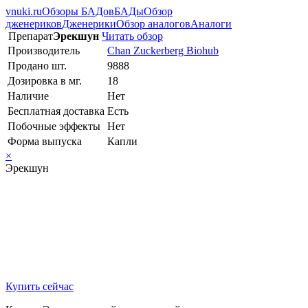
vnuki.ru
Обзоры БАДов
БАДы
Обзор
дженериков
Дженерики
Обзор аналогов
Аналоги
Препарат
Эрекшун
Читать обзор
Производитель
Chan Zuckerberg Biohub
Продано шт.
9888
Дозировка в мг.
18
Наличие
Нет
Бесплатная доставка
Есть
Побочные эффекты
Нет
Форма выпуска
Капли
×
Эрекшун
Купить сейчас