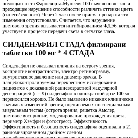
помощью теста Фарнсворта-Мунселя 100 выявлено легкое и
преходящее нарушение способности различать оттенки цвета
(синего/зеленого). Через 2 часа после приема препарата эти
изменения отсутствовали. Считается, что нарушение
цветового зрения вызывается ингибированием ФДЭ6, которая
участвует в процессе передачи света в сетчатке глаза.
СИЛДЕНАФИЛ СТАДА филмирани
таблетки 100 мг * 4 СТАДА
Силденафил не оказывал влияния на остроту зрения,
восприятие контрастности, электро-ретинограмму,
внутриглазное давление или диаметр зрачка. В
плацебоконтролируемом перекрестном исследовании
пациентов с доказанной ранневозрастной макулярной
дегенерацией (n = 9) силденафил в однократной дозе 100 мг
переносился хорошо. Не было выявлено никаких клинически
значимых изменений зрения, оцениваемых по специальным
визуальным тестам (острота зрения, решетка Амслер,
цветовое восприятие, моделирование прохождения цвета,
периметр Хэмфри и фотостресс). Эффективность
Эффективность и безопасность силденафила оценивали в 21
рандомизированном двойном слепом
плацебоконтролируемом исследовании продолжительностью