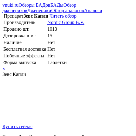
vnuki.ru
Обзоры БАДов
БАДы
Обзор
дженериков
Дженерики
Обзор аналогов
Аналоги
Препарат
Зевс Капли
Читать обзор
Производитель
Nordic Group B.V.
Продано шт.
1013
Дозировка в мг.
15
Наличие
Нет
Бесплатная доставка
Нет
Побочные эффекты
Нет
Форма выпуска
Таблетки
×
Зевс Капли
Купить сейчас