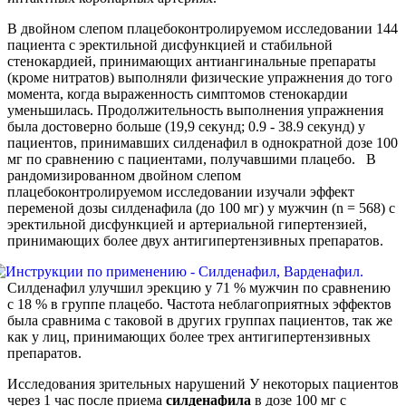
В двойном слепом плацебоконтролируемом исследовании 144
пациента с эректильной дисфункцией и стабильной
стенокардией, принимающих антиангинальные препараты
(кроме нитратов) выполняли физические упражнения до того
момента, когда выраженность симптомов стенокардии
уменьшилась. Продолжительность выполнения упражнения
была достоверно больше (19,9 секунд; 0.9 - 38.9 секунд) у
пациентов, принимавших силденафил в однократной дозе 100
мг по сравнению с пациентами, получавшими плацебо. В
рандомизированном двойном слепом
плацебоконтролируемом исследовании изучали эффект
переменой дозы силденафила (до 100 мг) у мужчин (n = 568) с
эректильной дисфункцией и артериальной гипертензией,
принимающих более двух антигипертензивных препаратов.
Силденафил улучшил эрекцию у 71 % мужчин по сравнению
с 18 % в группе плацебо. Частота неблагоприятных эффектов
была сравнима с таковой в других группах пациентов, так же
как у лиц, принимающих более трех антигипертензивных
препаратов.
Исследования зрительных нарушений У некоторых пациентов
через 1 час после приема
силденафила
в дозе 100 мг с