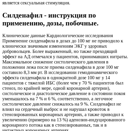
является сексуальная стимуляция.
Силденафил - инструкция по
применению, дозы, побочные.
Клинические данные Кардиологические исследования
Применение силденафила в дозах до 100 мг не приводило к
клинически значимым изменениям ЭКГ у здоровых
добровольцев. Более выраженный, но также преходящий
эффект на АД отмечался у пациентов, принимавших нитраты.
Максимальное снижение систолического давления в
положении лежа после приема силденафила в дозе 100 мг
составило 8,3 мм рт. В исследовании гемодинамического
эффекта силденафила в однократной дозе 100 мг у 14
пациентов с тяжелой ИБС (более чем у 70 % пациентов был
стеноз, по крайней мере, одной коронарной артерии),
систолическое и диастолическое давление в состоянии покоя
уменьшалось на 7 % и 6 %, соответственно, а легочное
систолическое давление снижалось на 9 %. Силденафил не
влиял на сердечный выброс и не нарушал кровоток в
стенозированных коронарных артериях, а также приводил к
увеличению (примерно на 13 %) аденозин-индуцированного
коронарного потока как в стенозированных, так и в
интактных коронарных артериях.