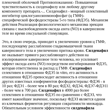
пленочной оболочкой Противопоказания:- Повышенная
чувствительность к силденафилу или любому другому
компоненту препарата.-... Силденафил - мощный селективный
ингибитор циклогуанозинмонофосфат (ц ГМФ)-
специфической фосфодиэстеразы 5-го типа (ФДЭ5). Механизм
действия Реализация физиологического механизма эрекции
связана с высвобождением оксида азота (NO) в кавернозном
теле во время сексуальной стимуляции.
Это, в свою очередь, приводит к увеличению уровня ц ГМФ,
последующему расслаблению гладкомышечной ткани
кавернозного тела и увеличению притока крови.
Силденафил
не оказывает прямого расслабляющего действия на
изолированное кавернозное тело человека, но усиливает
эффект оксида азота (NO) посредством ингибирования ФДЭ5,
которая ответственна за распад ц ГМФ.
Силденафил
селективен в отношении ФДЭ5 in vitro, его активность в
отношении ФДЭ5 превосходит активность в отношении
других известных изоферментов фосфодиэстеразы: ФДЭ6 - в
10 раз; ФДЭ1 - более чем в 80 раз; ФДЭ2, ФДЭ4, ФДЭ7-ФДЭ11
- более чем в 700 раз.
Силденафил
в 4000 раз более
селективен в отношении ФДЭ5 по сравнению с ФДЭЗ, что
имеет важнейшее значение, поскольку ФДЭЗ является одним
из ключевых ферментов регуляции сократимости миокарда.
Обязательным условием эффективности
силденафила