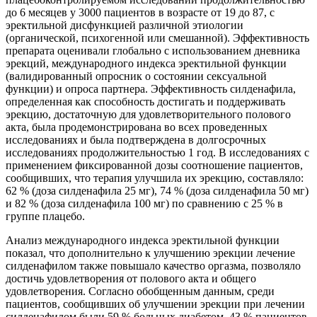
до 6 месяцев у 3000 пациентов в возрасте от 19 до 87, с
эректильной дисфункцией различной этиологии
(органической, психогенной или смешанной). Эффективность
препарата оценивали глобально с использованием дневника
эрекций, международного индекса эректильной функции
(валидированный опросник о состоянии сексуальной
функции) и опроса партнера. Эффективность силденафила,
определенная как способность достигать и поддерживать
эрекцию, достаточную для удовлетворительного полового
акта, была продемонстрирована во всех проведенных
исследованиях и была подтверждена в долгосрочных
исследованиях продолжительностью 1 год. В исследованиях с
применением фиксированной дозы соотношение пациентов,
сообщивших, что терапия улучшила их эрекцию, составляло:
62 % (доза силденафила 25 мг), 74 % (доза силденафила 50 мг)
и 82 % (доза силденафила 100 мг) по сравнению с 25 % в
группе плацебо.
Анализ международного индекса эректильной функции
показал, что дополнительно к улучшению эрекции лечение
силденафилом также повышало качество оргазма, позволяло
достичь удовлетворения от полового акта и общего
удовлетворения. Согласно обобщенным данным, среди
пациентов, сообщивших об улучшении эрекции при лечении
силденафилом были 59 % больных диабетом, 43 % пациентов,