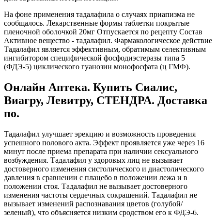
На фоне применения тадалафила о случаях приапизма не
сообщалось. Лекарственные формы таблетки покрытые
пленочной оболочкой 20мг Отпускается по рецепту Состав
Активное вещество - тадалафил. Фармакологическое действие
Тадалафил является эффективным, обратимым селективным
ингибитором специфической фосфодиэстеразы типа 5
(ФДЭ-5) циклического гуанозин монофосфата (ц ГМФ).
Онлайн Аптека. Купить Сиалис,
Виагру, Левитру, СТЕНДРА. Доставка
по.
Тадалафил улучшает эрекцию и возможность проведения
успешного полового акта. Эффект проявляется уже через 16
минут после приема препарата при наличии сексуального
возбуждения. Тадалафил у здоровых лиц не вызывает
достоверного изменения систолического и диастолического
давления в сравнении с плацебо в положении лежа и в
положении стоя. Тадалафил не вызывает достоверного
изменения частоты сердечных сокращений. Тадалафил не
вызывает изменений распознавания цветов (голубой/
зеленый), что объясняется низким сродством его к ФДЭ-6.