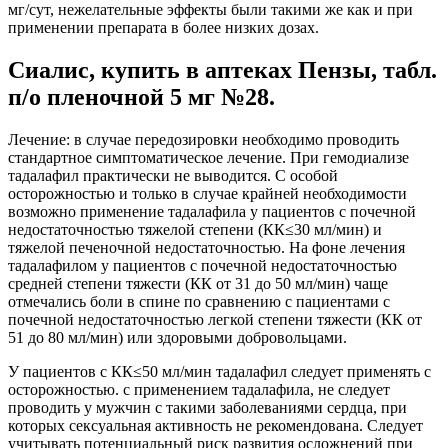
мг/сут, нежелательные эффекты были такими же как и при
применении препарата в более низких дозах.
Сиалис, купить в аптеках Пензы, табл.
п/о пленочной 5 мг №28.
Лечение: в случае передозировки необходимо проводить
стандартное симптоматическое лечение. При гемодиализе
тадалафил практически не выводится. С особой
осторожностью и только в случае крайней необходимости
возможно применение тадалафила у пациентов с почечной
недостаточностью тяжелой степени (КК≤30 мл/мин) и
тяжелой печеночной недостаточностью. На фоне лечения
тадалафилом у пациентов с почечной недостаточностью
средней степени тяжести (КК от 31 до 50 мл/мин) чаще
отмечались боли в спине по сравнению с пациентами с
почечной недостаточностью легкой степени тяжести (КК от
51 до 80 мл/мин) или здоровыми добровольцами.
У пациентов с КК≤50 мл/мин тадалафил следует применять с
осторожностью. с применением тадалафила, не следует
проводить у мужчин с такими заболеваниями сердца, при
которых сексуальная активность не рекомендована. Следует
учитывать потенциальный риск развития осложнений при