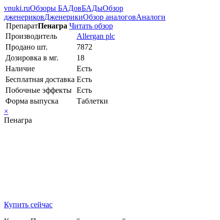
vnuki.ru
Обзоры БАДов
БАДы
Обзор
дженериков
Дженерики
Обзор аналогов
Аналоги
Препарат
Пенагра
Читать обзор
Производитель
Allergan plc
Продано шт.
7872
Дозировка в мг.
18
Наличие
Есть
Бесплатная доставка
Есть
Побочные эффекты
Есть
Форма выпуска
Таблетки
×
Пенагра
Купить сейчас