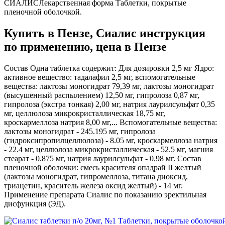
СИАЛИСЛекарственная форма Таблетки, покрытые
пленочной оболочкой.
Купить в Пензе, Сиалис инструкция
по применению, цена в Пензе
Состав Одна таблетка содержит: Для дозировки 2,5 мг Ядро:
активное вещество: тадалафил 2,5 мг, вспомогательные
вещества: лактозы моногидрат 79,39 мг, лактозы моногидрат
(высушенный распылением) 12,50 мг, гипролоза 0,87 мг,
гипролоза (экстра тонкая) 2,00 мг, натрия лаурилсульфат 0,35
мг, целлюлоза микрокристаллическая 18,75 мг,
кроскармеллоза натрия 8,00 мг,... Вспомогательные вещества:
лактозы моногидрат - 245.195 мг, гипролоза
(гидроксипропилцеллюлоза) - 8.05 мг, кроскармеллоза натрия
- 22.4 мг, целлюлоза микрокристаллическая - 52.5 мг, магния
стеарат - 0.875 мг, натрия лаурилсульфат - 0.98 мг. Состав
пленочной оболочки: смесь красителя опадрай II желтый
(лактозы моногидрат, гипромеллоза, титана диоксид,
триацетин, краситель железа оксид желтый) - 14 мг.
Применение препарата Сиалис по показанию эректильная
дисфункция (ЭД).