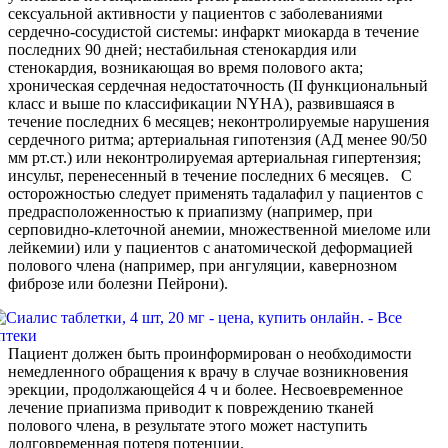
сексуальной активности у пациентов с заболеваниями
сердечно-сосудистой системы: инфаркт миокарда в течение
последних 90 дней; нестабильная стенокардия или
стенокардия, возникающая во время полового акта;
хроническая сердечная недостаточность (II функциональный
класс и выше по классификации NYHA), развившаяся в
течение последних 6 месяцев; неконтролируемые нарушения
сердечного ритма; артериальная гипотензия (АД менее 90/50
мм рт.ст.) или неконтролируемая артериальная гипертензия;
инсульт, перенесенный в течение последних 6 месяцев. С
осторожностью следует применять тадалафил у пациентов с
предрасположенностью к приапизму (например, при
серповидно-клеточной анемии, множественной миеломе или
лейкемии) или у пациентов с анатомической деформацией
полового члена (например, при ангуляции, кавернозном
фиброзе или болезни Пейрони).
Пациент должен быть проинформирован о необходимости
немедленного обращения к врачу в случае возникновения
эрекции, продолжающейся 4 ч и более. Несвоевременное
лечение приапизма приводит к повреждению тканей
полового члена, в результате этого может наступить
долговременная потеря потенции.